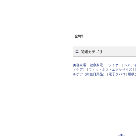
全8件
関連カテゴリ
美容家電・健康家電
:
ドライヤー
|
ヘアア
ィケア）
|
フィットネス・エクササイズ
|
ルケア（衛生日用品）
|
電子タバコ
|
睡眠