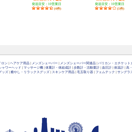
発送目安：10営業日
発送目安：10営業日
(4件)
(1件)
イロン
|
ヘアケア用品
|
メンズシェーバー
|
メンズシェーバー関連品
|
バリカン・エチケット
シャワーヘッド
|
マッサージ機
|
体重計・体組成計
|
歩数計・活動量計
|
血圧計
|
体温計
|
高
グッズ
|
癒やし・リラックスグッズ
|
スキンケア用品
|
毛玉取り器
|
フェムテック
|
サングラ