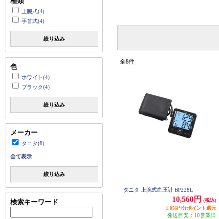
種類
上腕式(4)
手首式(4)
絞り込み
全8件
色
ホワイト(4)
ブラック(4)
絞り込み
メーカー
タニタ(8)
全て表示
絞り込み
タニタ 上腕式血圧計 BP228L
10,560円
(税込)
検索キーワード
1,056円分ポイント還元
発送目安：10営業日