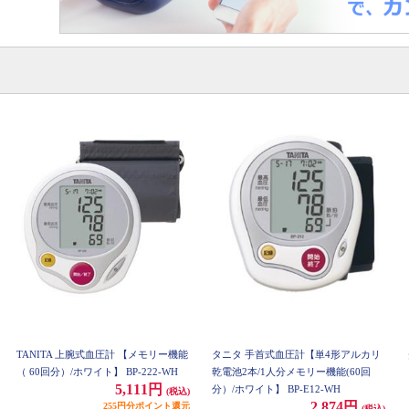
TANITA 上腕式血圧計 【メモリー機能
タニタ 手首式血圧計【単4形アルカリ
（ 60回分）/ホワイト】 BP-222-WH
乾電池2本/1人分メモリー機能(60回
5,111円
分）/ホワイト】 BP-E12-WH
(税込)
2,874円
255円分ポイント還元
(税込)