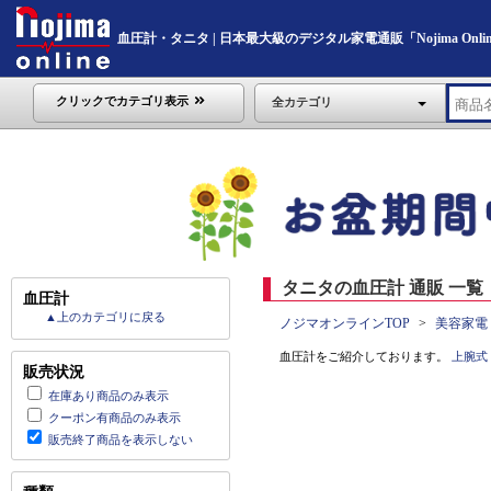
血圧計・タニタ | 日本最大級のデジタル家電通販「Nojima Onli
クリックでカテゴリ表示
全カテゴリ
タニタの血圧計 通販 一覧
血圧計
▲上のカテゴリに戻る
ノジマオンラインTOP
美容家電
血圧計をご紹介しております。
上腕式
販売状況
在庫あり商品のみ表示
クーポン有商品のみ表示
販売終了商品を表示しない