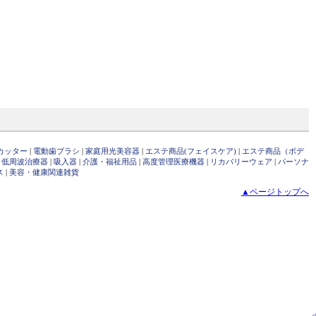
カッター
|
電動歯ブラシ
|
家庭用光美容器
|
エステ商品(フェイスケア)
|
エステ商品（ボデ
・低周波治療器
|
吸入器
|
介護・福祉用品
|
高度管理医療機器
|
リカバリーウェア
|
パーソナ
ス
|
美容・健康関連雑貨
▲ページトップへ