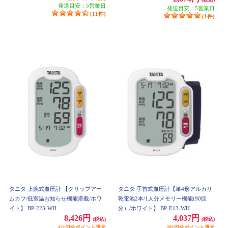
発送目安：5営業日
発送目安：5営業日
(11件)
(1件)
タニタ 上腕式血圧計 【クリップアー
タニタ 手首式血圧計【単4形アルカリ
ムカフ/低室温お知らせ機能搭載/ホワ
乾電池2本/1人分メモリー機能(90回
イト】 BP-223-WH
分）/ホワイト】 BP-E13-WH
8,426円
4,037円
(税込)
(税込)
421円分ポイント還元
201円分ポイント還元