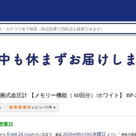
 上腕式血圧計 【メモリー機能（ 60回分）/ホワイト】 BP-2
レビュー11件
5営業日
6
24
2026
08
19
水曜日
から
時間
分以内
のご注文で、最短
年
月
日
までに
「
神奈川県