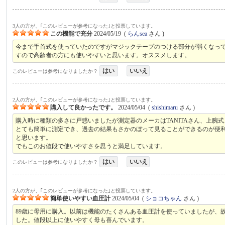
3人の方が、｢このレビューが参考になった｣と投票しています。
この機能で充分
2024/05/19
(
らんsea
さん )
今まで手首式を使っていたのですがマジックテープのつける部分が弱くなっ
すので高齢者の方にも使いやすいと思います。オススメします。
はい
いいえ
このレビューは参考になりましたか？
2人の方が、｢このレビューが参考になった｣と投票しています。
購入して良かったです。
2024/05/04
(
shishimaru
さん )
購入時に種類の多さに戸惑いましたが測定器のメーカはTANITAさん、上
とても簡単に測定でき、過去の結果もさかのぼって見ることができるのが便
と思います。
でもこのお値段で使いやすさを思うと満足しています。
はい
いいえ
このレビューは参考になりましたか？
2人の方が、｢このレビューが参考になった｣と投票しています。
簡単使いやすい血圧計
2024/05/04
(
ショコちゃん
さん )
89歳に母用に購入。以前は機能のたくさんある血圧計を使っていましたが、
した。値段以上に使いやすく母も喜んでいます。