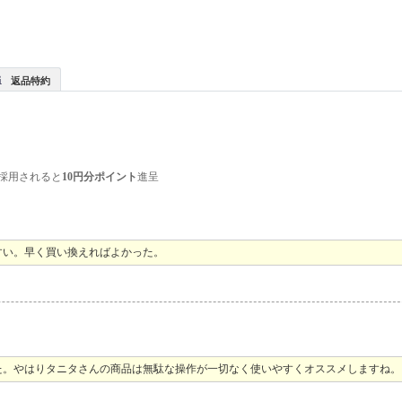
返品特約
採用されると
10円分ポイント
進呈
すい。早く買い換えればよかった。
た。やはりタニタさんの商品は無駄な操作が一切なく使いやすくオススメしますね。