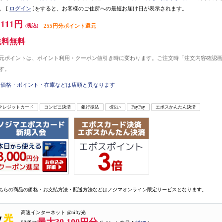
。
[
ログイン
]をすると、お客様のご住所への最短お届け日が表示されます。
,111円
(税込)
255円分ポイント還元
送料無料
元ポイントは、ポイント利用・クーポン値引き時に変わります。ご注文時「注文内容確認
す。
価格・ポイント・在庫などは店頭と異なります
クレジットカード
コンビニ決済
銀行振込
d払い
PayPay
エポスかんたん決済
ちらの商品の価格・お支払方法・配送方法などはノジマオンライン限定サービスとなります。
高速インターネット @nifty光