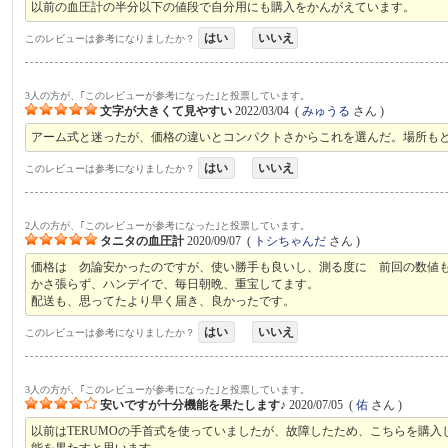
以前の血圧計の半分以下の値段で自分用にも購入をかんがえています。
はい
いいえ
このレビューは参考になりましたか？
3人の方が、｢このレビューが参考になった｣と投票しています。
文字が大きくて見やすい
2022/03/04
(
みゅうる
さん )
アーム式と迷ったが、価格の違いとコンパクトさからこれを選んだ。場所も
はい
いいえ
このレビューは参考になりましたか？
2人の方が、｢このレビューが参考になった｣と投票しています。
タニタの血圧計
2020/09/07
(
トシちゃんだ
さん )
価格は 勿論安かったのですが、使い勝手も良いし、測る度に 前回の数値
かさ張らず、ハンデイで、毎日朝晩、重宝してます。
配送も、思ってたより早く届き、良かったです。
はい
いいえ
このレビューは参考になりましたか？
3人の方が、｢このレビューが参考になった｣と投票しています。
安いですが十分機能を果たします♪
2020/07/05
(
佑
さん )
以前はTERUMOの手首式を使っていましたが、故障したため、こちらを購
能を果たすと思います。