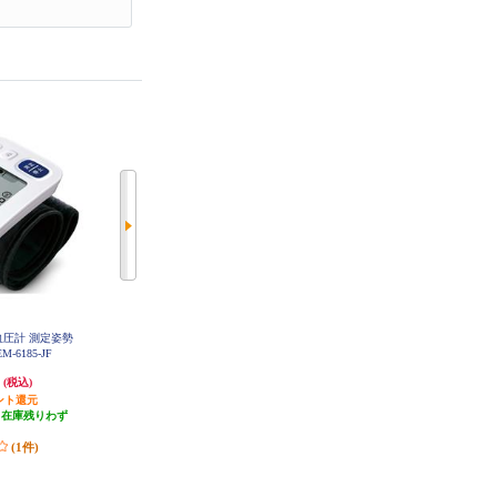
血圧計 測定姿勢
OMRON 上腕式血圧計 HCR-7628
シチズン 血圧計 上腕式 ホワイ
T
-6185-JF
ト CHU302-CC
円
18,340円
3,866円
(税込)
(税込)
(税込)
ント還元
1,834円分ポイント還元
193円分ポイント還元
（在庫残りわず
発送目安:
即納（在庫残りわず
発送目安:
即納（在庫残りわず
）
か）
か）
(1件)
(3件)