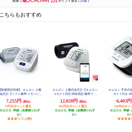
最大30,100円分
開通で
ポイント進呈 [
詳細
]
こちらもおすすめ
【数量限定特価】 オムロン 上腕
オムロン 上腕式血圧計【オムロン
オムロン 手首式
血圧計【ソフト腕帯/メモリ1人×
コネクト対応/簡単測定/腕帯フィ
ガイド付き HEM
0回/簡単操作/コンパクト】 HEM-
ットカフ/カフぴったり巻きチェッ
7,255円
12,020円
6,403
(税込)
(税込)
7127
ク】 HCR-7308T2
72円分ポイント還元
601円分ポイント還元
320円分ポイ
発送目安:
即納（在庫残りわず
発送目安:
即納（在庫残りわず
発送目安:
即納
か）
か）
か
(3件)