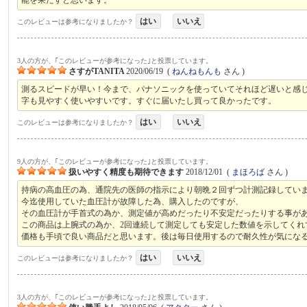
はい
いいえ
このレビューは参考になりましたか？
3人の方が、｢このレビューが参考になった｣と投票しています。
さすがTANITA
2020/06/19
(
ねんねもんも
さん )
測るスピードが早い！今まで、パナソニックを使っていてそれほど遅いと感じ
字も見やすく使いやすいです。すぐに届いたし買って良かったです。
はい
いいえ
このレビューは参考になりましたか？
9人の方が、｢このレビューが参考になった｣と投票しています。
扱いやすく精度も期待できます
2018/12/01
(
まほろば
さん )
持病の高血圧の為、通院先の医師の指示により朝晩２回ずつ計測記録してい
今迄使用していた血圧計が故障した為、購入したのですが、
その血圧計が手首式の為か、測定値が高めだったり不安定だったりする事が
この商品は上腕式の為か、2回連続して測定しても安定した数値を示してくれ
価格も手頃で良い商品だと思います。後は毎日使用するので耐久性が気にな
はい
いいえ
このレビューは参考になりましたか？
3人の方が、｢このレビューが参考になった｣と投票しています。