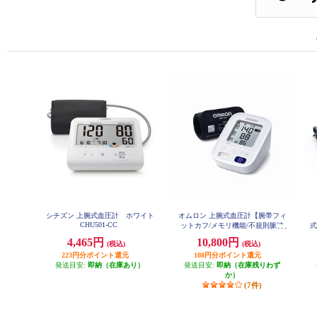
シチズン 上腕式血圧計 ホワイト
オムロン 上腕式血圧計【腕帯フィ
CHU501-CC
ットカフ/メモリ機能/不規則脈波
式
お知らせ機能/スタンダードモデ
3
4,465円
10,800円
(税込)
(税込)
ル】 HCR-7202
223円分ポイント還元
108円分ポイント還元
発送目安:
即納（在庫あり）
発送目安:
即納（在庫残りわず
か）
(7件)