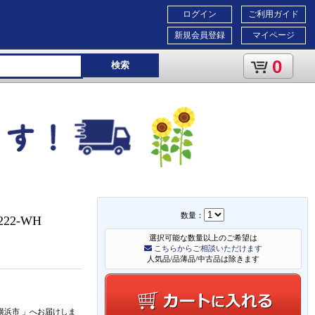
ログイン
ご利用ガイド
新規会員登録
マイページ
0
検索
数量：
22-WH
選択可能な数量以上のご希望は
こちらからご相談いただけます
人気品/品薄品/中古品は除きます
横浜市
」
へお届けしま