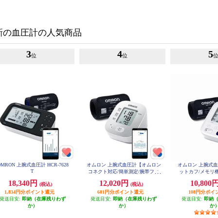
新の血圧計の人気商品
3
4
5
位
位
OMRON 上腕式血圧計 HCR-7628
オムロン 上腕式血圧計【オムロン
オムロン 上腕式
T
コネクト対応/簡単測定/腕帯フィ
ットカフ/メモリ
ットカフ/カフぴったり巻きチェッ
お知らせ機能/ス
18,340円
12,020円
10,800
(税込)
(税込)
ク】 HCR-7308T2
ル】 HCR
1,834円分ポイント還元
601円分ポイント還元
108円分ポイ
発送目安:
即納（在庫残りわず
発送目安:
即納（在庫残りわず
発送目安:
即納
か）
か）
か