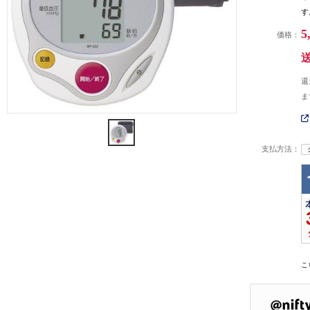
す
5
価格：
還
ま
支払方法：
こ