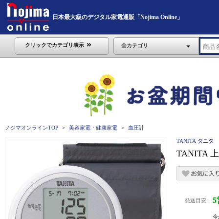
日本最大級のデジタル家電通販「Nojima Online」
クリックでカテゴリ表示
全カテゴリ
ノジマオンラインTOP
美容家電・健康家電
血圧計
TANITA タニタ
TANITA
発送目安：
今