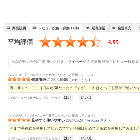
商品説明
レビュー投稿・評価(11件)
延長保証
発送目安
平均評価
4.95
商品が届いた後ご使用いただき、
マイページ
の注文履歴からレビュー投稿＆
2人の方が、｢このレビューが参考になった｣と投票しています。
健康管理に
2024/10/08
(
eeem
さん )
腕に巻くのに手こずるのが嫌だったのですが、これはとっても簡単で使いや
はい
いいえ
このレビューは参考になりましたか？
4人の方が、｢このレビューが参考になった｣と投票しています。
見やすく使いやすい
2024/05/24
(
らんsea
さん )
今まで手首式を使用していたのですが今回は初めて上腕式を使用してみまし
はい
いいえ
このレビューは参考になりましたか？