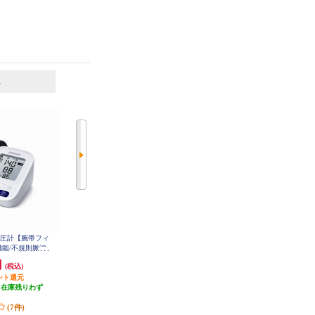
6
7
位
位
位
血圧計【腕帯フィ
シチズン 血圧計 上腕式 ホワイ
オムロン 上腕式血圧計【オムロン
機能/不規則脈波
ト CHU302-CC
コネクト対応/バックライト付き/
タンダードモデ
メモリ100回×2人分/e-フィットカ
円
3,866円
15,202円
(税込)
(税込)
(税込)
-7202
フ/日本製】 HCR-7712T2
ント還元
193円分ポイント還元
発送目安:
3営業日
（在庫残りわず
発送目安:
即納（在庫残りわず
(2件)
）
か）
(7件)
(3件)