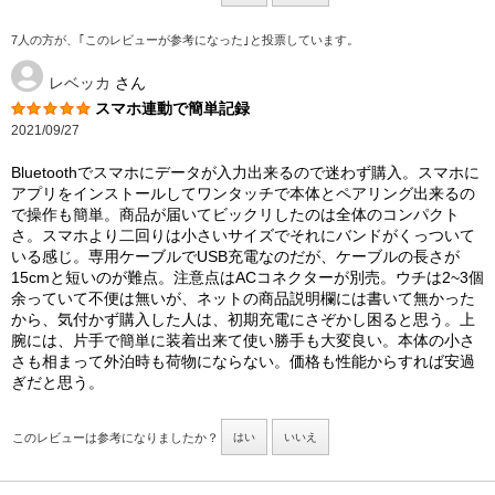
7人の方が、｢このレビューが参考になった｣と投票しています。
レベッカ
さん
スマホ連動で簡単記録
2021/09/27
Bluetoothでスマホにデータが入力出来るので迷わず購入。スマホに
アプリをインストールしてワンタッチで本体とペアリング出来るの
で操作も簡単。商品が届いてビックリしたのは全体のコンパクト
さ。スマホより二回りは小さいサイズでそれにバンドがくっついて
いる感じ。専用ケーブルでUSB充電なのだが、ケーブルの長さが
15cmと短いのが難点。注意点はACコネクターが別売。ウチは2~3個
余っていて不便は無いが、ネットの商品説明欄には書いて無かった
から、気付かず購入した人は、初期充電にさぞかし困ると思う。上
腕には、片手で簡単に装着出来て使い勝手も大変良い。本体の小さ
さも相まって外泊時も荷物にならない。価格も性能からすれば安過
ぎだと思う。
このレビューは参考になりましたか？
はい
いいえ