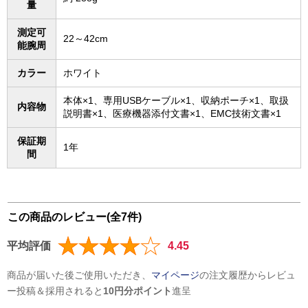
量
測定可
22～42cm
能腕周
カラー
ホワイト
本体×1、専用USBケーブル×1、収納ポーチ×1、取扱
内容物
説明書×1、医療機器添付文書×1、EMC技術文書×1
保証期
1年
間
この商品のレビュー(全7件)
平均評価
4.45
商品が届いた後ご使用いただき、
マイページ
の注文履歴からレビュ
ー投稿＆採用されると
10円分ポイント
進呈