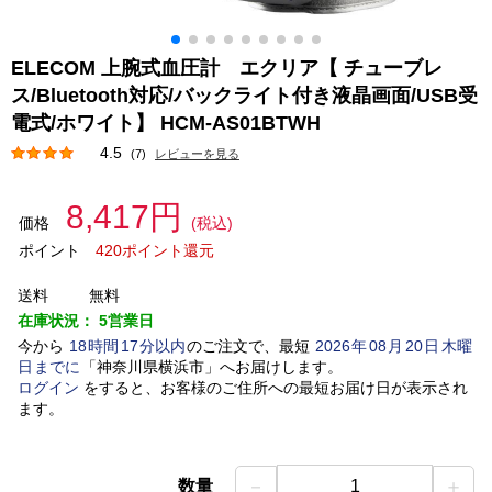
ELECOM 上腕式血圧計 エクリア【 チューブレ
ス/Bluetooth対応/バックライト付き液晶画面/USB受
電式/ホワイト】 HCM-AS01BTWH
4.5
(7)
レビューを見る
8,417円
価格
(税込)
ポイント
420ポイント還元
送料
無料
在庫状況：
5営業日
今から
18
時間
17
分以内
のご注文で、最短
2026
年
08
月
20
日
木曜
日
までに
「
神奈川県横浜市
」
へお届けします。
ログイン
をすると、お客様のご住所への最短お届け日が表示され
ます。
－
＋
数量
1