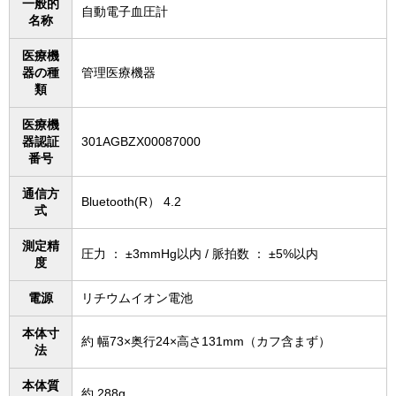
一般的
自動電子血圧計
名称
医療機
器の種
管理医療機器
類
医療機
器認証
301AGBZX00087000
番号
通信方
Bluetooth(R） 4.2
式
測定精
圧力 ： ±3mmHg以内 / 脈拍数 ： ±5%以内
度
電源
リチウムイオン電池
本体寸
約 幅73×奥行24×高さ131mm（カフ含まず）
法
本体質
約 288g