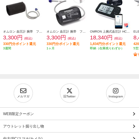
オムロン 血圧計 腕帯 フィットカフ【対象腕周：17-36cm】 HEM-FM31
オムロン 血圧計 腕帯 フィットカフ【対象腕周：17-36cm/太いエアプラグ】 HEM-FM31-B
OMRON 上腕式血圧計 HCR-7628T
3,300円
3,300円
18,340円
8
(税込)
(税込)
(税込)
330円分ポイント還元
330円分ポイント還元
1,834円分ポイント還元
4
3週間
1ヶ月
即納（在庫残りわずか）
5営
メルマガ
旧Twitter
Instagram
WEB限定クーポン
アウトレット掘り出し物
中古(PC/スマホ/カメラ)