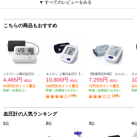
▼ すべてのレビューをみる
こちらの商品もおすすめ
シチズン 上腕式血圧計 ホワイト CHU501-CC
オムロン 上腕式血圧計【腕帯フィットカフ/メモリ機能/不規則脈波お知らせ機能/スタンダードモデル】 HCR-7202
【数量限定特価】 オムロン 上腕式血圧計【ソフト腕帯/メモリ1人×30回/簡単操作/コンパクト】 HEM-7127
4,465円
10,800円
7,255円
1
(税込)
(税込)
(税込)
223円分ポイント還元
108円分ポイント還元
72円分ポイント還元
5
即納（在庫あり）
即納（在庫残りわずか）
即納（在庫残りわずか）
即
(7件)
(3件)
血圧計の人気ランキング
1
位
2
位
3
位
4