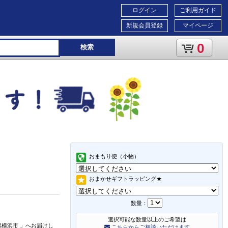
ログイン
ご利用ガイド
新規会員登録
マイページ
0
検索
おまもり便（小物）
おまかせギフトラッピング★
数量：
選択可能な数量以上のご希望は
県横浜市
」
へお届けし
こちらからご相談いただけます