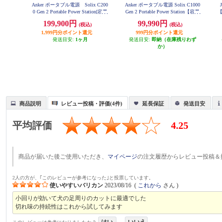
Anker ポータブル電源 Solix C200
Anker ポータブル電源 Solix C1000
0 Gen 2 Portable Power Station[容量
Gen 2 Portable Power Station【容量
【
6
2048Wh/2000W/重さ 約18.9kg/満充
1024Wh/AC出力 1500W/AC×5/USB
199,900円
99,990円
S
(税込)
(税込)
電時間 約99分/ ] A1783521
-C×3/USB-A×1/シガーソケット×
1,999円分ポイント還元
999円分ポイント還元
1】 A1763521
発送目安:
1ヶ月
発送目安:
即納（在庫残りわず
か）
商品説明
レビュー投稿・評価(4件)
延長保証
発送目安
平均評価
4.25
商品が届いた後ご使用いただき、
マイページ
の注文履歴からレビュー投稿＆
2人の方が、｢このレビューが参考になった｣と投票しています。
使いやすいバリカン
2023/08/16
(
これから
さん )
小回りが効いて犬の足周りのカットに最適でした
切れ味の持続性はこれから試してみます
はい
いいえ