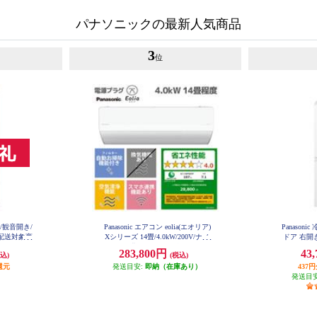
パナソニックの最新人気商品
3
位
ア/観音開き/
Panasonic エアコン eolia(エオリア)
Panason
型配送対象商
Xシリーズ 14畳/4.0kW/200V/ナノ
ドア 右開き
-C
イーX48兆/フィルター自動お掃除
イト
283,800円
43
込)
(税込)
付/W/2026年度 CS-X406D2-ESET
還元
発送目安:
即納（在庫あり）
437
発送目