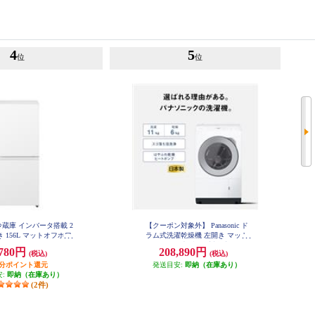
4
5
位
位
ic 冷蔵庫 インバータ搭載 2
【クーポン対象外】 Panasonic ド
 156L マットオフホワ
ラム式洗濯乾燥機 左開き マット
 NR-B16C3-W
ホワイト ★大型配送対象商品 NA-
,780円
208,890円
(税込)
(税込)
LX113EL-W
円分ポイント還元
発送目安:
即納（在庫あり）
安:
即納（在庫あり）
(2件)