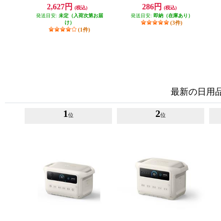
ＡＣ変換アダプタ Cタイプ EFP-
Ａ
2,627円
286円
(税込)
(税込)
PA-C
発送目安:
未定（入荷次第お届
発送目安:
即納（在庫あり）
け）
(3件)
(1件)
最新の日用
1
2
位
位