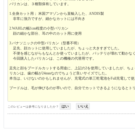
バリカンは、３種類保有しています。
1.全身カット用； 米国アマゾンから直輸入した、ANDIS製
非常に強力ですが、細かなカットには不向き
2.WAHLの幅1cm程度の小型バリカン
顔の細かな部分、耳の中のカット用に使用
3.パナソニックの中型バリカン（型番不明）
足先、顔カットに使用していましたが、ちょっと大きすぎでした。
不便を感じながらもなんとか使っていましたが、バッテリが壊れて動かな
今回購入したバリカンは、この機種の代替用です。
足先と顔をプードルカットする用途に、上記の2を使用していましたが、ち
リカンは、歯の幅が24mmなのでちょうど良いサイズでした。
本当は、いけないのかもしれませんが、充電式の単三乾電池をFull充電して
プードルは、毛が伸びるのが早いので、自分でカットできるようになるとト
はい
いいえ
このレビューは参考になりましたか？