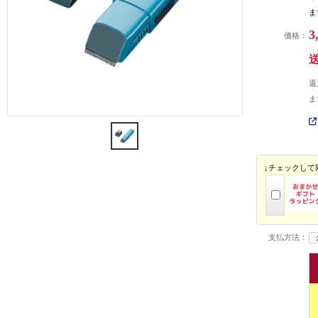
ま
3
価格：
還
ま
↓チェックして
支払方法：