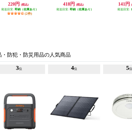
Ｃ変換アダプタ Oタイプ EFP-
ＡＣ変換アダプタ BFタイプ EFP
ンロ用/20枚入]
220円
418円
141円
(税込)
(税込)
PA-O
-PA-BF
発送目安:
即納（在庫あり）
発送目安:
即納（在庫あり）
発送目安:
(2件)
品・防犯・防災用品の人気商品
3
4
5
位
位