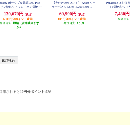
Jackery ポータブル電源1000 Plus
【今だけ30％OFF！】 Anker ソー
Panasonic けむ
リン酸鉄リチウムイオン電池/12
ラーパネル Solix PS200 Dual Porta
イト(電池式/ワイ
4.64Wh/2000W/AC×3/USB-Ax2/U
ble Solar Panel【出力最大200W/重
あかり付)ブリスタパ
130,670円
69,990円
7,480
B-Cx2/車載シガーソケットx1】 J
(税込)
(税込)
02
さ4.8kg/アルミフレーム/10年使え
E-1000C
1,306円分ポイント還元
699円分ポイント還元
る長寿命】 AS320011
発送目安
発送目安:
即納（在庫残りわず
発送目安:
1ヶ月
か）
返品特約
採用されると
10円分ポイント
進呈