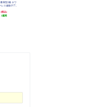
り当番薄型2種 ホワ
EcoFlow WAVE 3 ポータブルエア
Anker ソーラーパネル Solix PS200
ヤレス連動子機/
コン 自動/冷房/暖房/除湿機能搭
Portable Solar Panel[最大出力200W]
A24360A1
ック SHK742
載 EFWAVE3-JP-NBOX
円
115,440円
69,990円
(税込)
(税込)
(税込)
P
:
3週間
発送目安:
3ヶ月
発送目安:
即納（在庫残りわず
か）