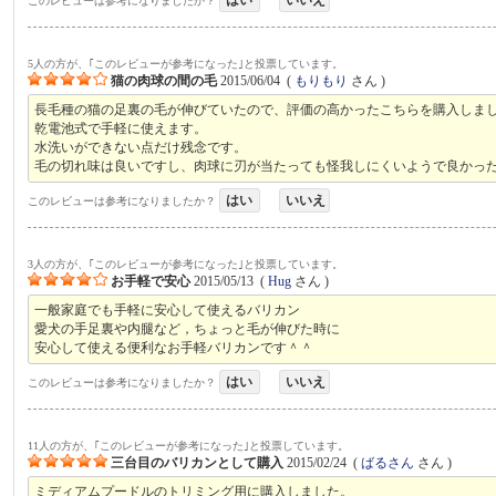
このレビューは参考になりましたか？
5人の方が、｢このレビューが参考になった｣と投票しています。
猫の肉球の間の毛
2015/06/04
(
もりもり
さん )
長毛種の猫の足裏の毛が伸びていたので、評価の高かったこちらを購入しま
乾電池式で手軽に使えます。
水洗いができない点だけ残念です。
毛の切れ味は良いですし、肉球に刃が当たっても怪我しにくいようで良かっ
はい
いいえ
このレビューは参考になりましたか？
3人の方が、｢このレビューが参考になった｣と投票しています。
お手軽で安心
2015/05/13
(
Hug
さん )
一般家庭でも手軽に安心して使えるバリカン
愛犬の手足裏や内腿など，ちょっと毛が伸びた時に
安心して使える便利なお手軽バリカンです＾＾
はい
いいえ
このレビューは参考になりましたか？
11人の方が、｢このレビューが参考になった｣と投票しています。
三台目のバリカンとして購入
2015/02/24
(
ばるさん
さん )
ミディアムプードルのトリミング用に購入しました。