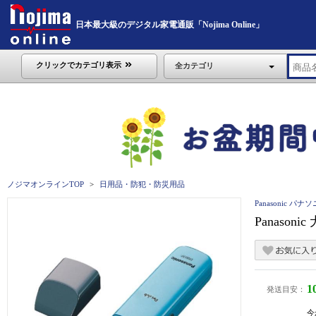
日本最大級のデジタル家電通販「Nojima Online」
クリックでカテゴリ表示
全カテゴリ
ノジマオンラインTOP
日用品・防犯・防災用品
Panasonic パナ
Panaso
1
発送目安：
今