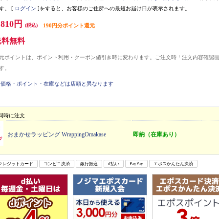
す。
[
ログイン
]をすると、お客様のご住所への最短お届け日が表示されます。
,810円
(税込)
190円分ポイント還元
送料無料
元ポイントは、ポイント利用・クーポン値引き時に変わります。ご注文時「注文内容確認
す。
価格・ポイント・在庫などは店頭と異なります
同時に注文
おまかせラッピング WrappingOmakase
即納（在庫あり）
クレジットカード
コンビニ決済
銀行振込
d払い
PayPay
エポスかんたん決済