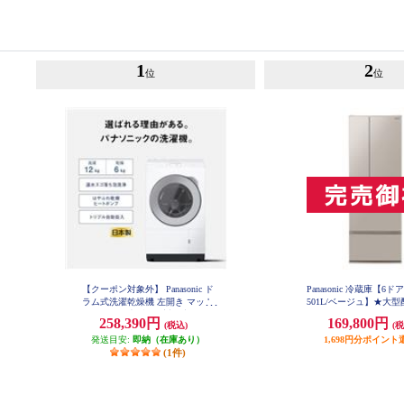
1
2
位
位
【クーポン対象外】 Panasonic ド
Panasonic 冷蔵庫【6ド
ラム式洗濯乾燥機 左開き マット
501L/ベージュ】★大
ホワイト ★大型配送対象商品 NA-
品 NR-F50EX1
258,390円
169,800円
(税込)
(税
LX127EL-W
発送目安:
即納（在庫あり）
1,698円分ポイント
(1件)