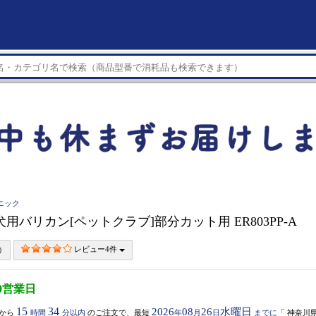
ソニック
nic 犬用バリカン[ペットクラブ]部分カット用 ER803PP-A
レビュー4件
0営業日
15
34
2026
08
26
水曜日
から
時間
分以内
のご注文で、最短
年
月
日
までに
「
神奈川