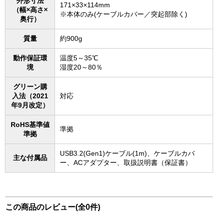
外形寸法
171×33×114mm
（幅×高さ×
※本体のみ(ケーブルカバー／突起部除く)
奥行）
質量
約900g
動作保証環
温度5～35℃
境
湿度20～80％
グリーン購
入法（2021
対応
年9月改定）
RoHS基準値
準拠
準拠
USB3.2(Gen1)ケーブル(1m)、ケーブルカバ
主な付属品
ー、ACアダプター、取扱説明書（保証書）
この商品のレビュー(全0件)