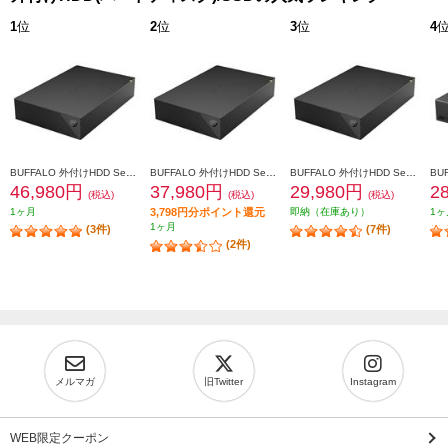
1
位
2
位
3
位
4
BUFFALO 外付けHDD SeagateBasic USB3.2(Gen1)対応 8TB HD-SGDA8U3-B
BUFFALO 外付けHDD SeagateBasic USB3.2(Gen1)対応 6TB HD-SGDA6U3-B
BUFFALO 外付けHDD SeagateBasic USB3.2(Gen1)対応 4TB HD-SGDA4U3-B
46,980円
37,980円
29,980円
2
(税込)
(税込)
(税込)
1ヶ月
3,798円分ポイント還元
即納（在庫あり）
1ヶ
1ヶ月
(3件)
(7件)
(2件)
メルマガ
旧Twitter
Instagram
WEB限定クーポン