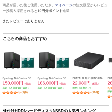
商品が届いた後ご使用いただき、
マイページ
の注文履歴からレビュ
ー投稿＆採用されると
10円分ポイント
進呈
まだレビューはありません
こちらの商品もおすすめ
Synology DiskStation DS225+ +HAT3300-4TB 2個 DS225plus_HAT3300-4TB2
Synology DiskStation DS225+ +HAT3300-6TB 2個 DS225plus_HAT3300-6TB2
BUFFALO 外付けHDD HD-EDS-E【4TB/USB3.2/デバイス連動電源/AV機器対応/2020年11月モデル】 HD-EDS4U3-BE
150,000円
186,000円
22,980円
2
(税込)
(税込)
(税込)
未定（入荷次第お届け）
未定（入荷次第お届け）
即納（在庫あり）
2,
即
(1件)
(10件)
外付けHDD(ハードディスク)/SSDの人気ランキング