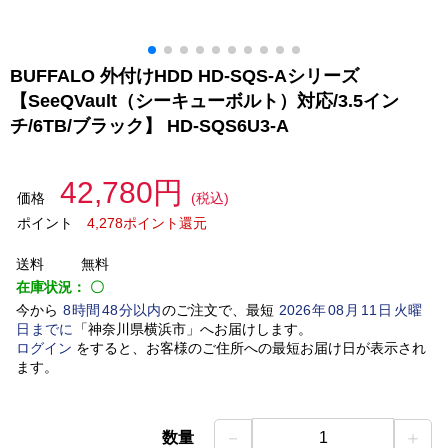
BUFFALO 外付けHDD HD-SQS-Aシリーズ
【SeeQVault（シーキューボルト）対応/3.5イン
チ/6TB/ブラック】 HD-SQS6U3-A
42,780円
価格
(税込)
ポイント
4,278ポイント還元
送料
無料
在庫状況：
〇
今から
8
時間
48
分以内
のご注文で、最短
2026
年
08
月
11
日
火曜
日
までに
「
神奈川県横浜市
」
へお届けします。
ログイン
をすると、お客様のご住所への最短お届け日が表示され
ます。
－
＋
数量
1