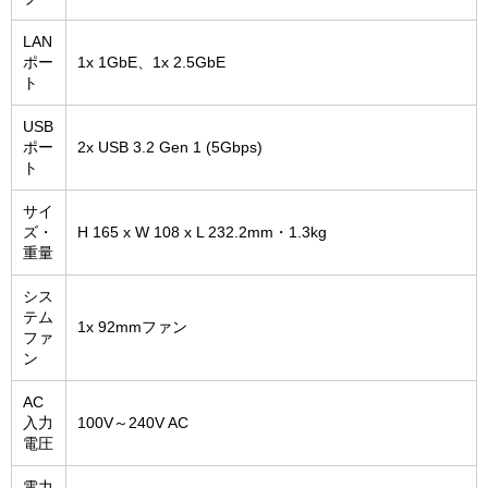
LAN
ポー
1x 1GbE、1x 2.5GbE
ト
USB
ポー
2x USB 3.2 Gen 1 (5Gbps)
ト
サイ
ズ・
H 165 x W 108 x L 232.2mm・1.3kg
重量
シス
テム
1x 92mmファン
ファ
ン
AC
入力
100V～240V AC
電圧
電力