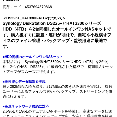
商品コード：4537694370868
＜DS225+_HAT3300-4TB2について＞
Synology DiskStation DS225+とHAT3300シリーズ
HDD（4TB）を2台同梱したオールインワンNASキットで
す。購入後すぐに設置・運用が可能で、自宅や小規模オフ
ィスのファイル管理・バックアップ・監視用途に最適で
す。
■HDD同梱のオールインワンNASセット
本製品には、Synology製HAT3300シリーズHDD（4TB）を2台同
梱。2ベイNAS「DS225+」に最適化された構成で、初期導入やセッ
トアップがスムーズに行えます。
■高性能なデータ転送を実現
最大282MB/sの読み取り、217MB/sの書き込み速度を実現し、複数
ユーザーによるファイル共有やバックアップ、ストリーミングを快
適に行えます。
■高速ネットワーク接続に対応
2.5GbEと1GbEのデュアルLANポートを搭載し、高速なデータ転送
とネットワークフェイルオーバーに対応。安定した通信環境を構築