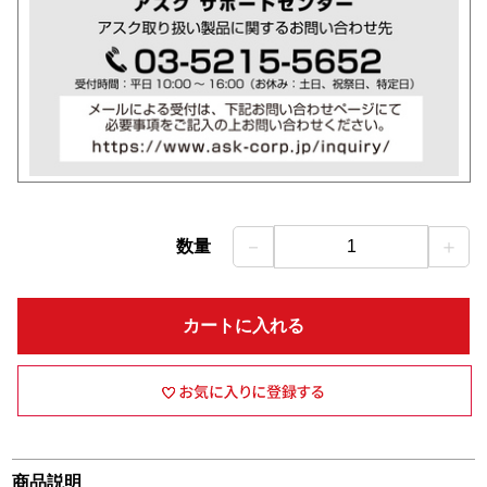
－
＋
数量
1
カートに入れる
商品説明