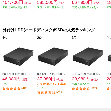
404,700円
585,500円
667,900円
1
(税込)
(税込)
(税込)
未定（入荷次第お届け）
未定（入荷次第お届け）
未定（入荷次第お届け）
未
外付けHDD(ハードディスク)/SSDの人気ランキング
1
位
2
位
3
位
4
BUFFALO 外付けHDD SeagateBasic USB3.2(Gen1)対応 8TB HD-SGDA8U3-B
BUFFALO 外付けHDD SeagateBasic USB3.2(Gen1)対応 6TB HD-SGDA6U3-B
BUFFALO 外付けHDD SeagateBasic USB3.2(Gen1)対応 4TB HD-SGDA4U3-B
46,980円
37,980円
29,980円
2
(税込)
(税込)
(税込)
1ヶ月
3,798円分ポイント還元
即納（在庫あり）
1ヶ
1ヶ月
(3件)
(7件)
(2件)