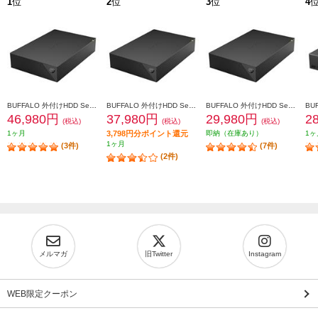
1
位
2
位
3
位
4
BUFFALO 外付けHDD SeagateBasic USB3.2(Gen1)対応 8TB HD-SGDA8U3-B
BUFFALO 外付けHDD SeagateBasic USB3.2(Gen1)対応 6TB HD-SGDA6U3-B
BUFFALO 外付けHDD SeagateBasic USB3.2(Gen1)対応 4TB HD-SGDA4U3-B
46,980円
37,980円
29,980円
2
(税込)
(税込)
(税込)
1ヶ月
3,798円分ポイント還元
即納（在庫あり）
1ヶ
1ヶ月
(3件)
(7件)
(2件)
メルマガ
旧Twitter
Instagram
WEB限定クーポン