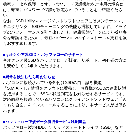
機密データを保護します。 パスワード保護機能をご使用の場合に
は、確実にパスワード保護が設定されていることをご確認くださ
い。
なお、SSD Utilityマネージメントソフトウェアにはメンテナンス、
モニタリング、SSDチューニングの機能も搭載しています。ドライ
ブのパフォーマンスを引き出したり、健康状態ゲージにより残り寿
命を確認するために、最新のバージョンのインストールや更新を強
くおすすめします。
■キオクシア製SSD × バッファローのサポート
キオクシア製SSDをバッファローが販売、サポート。初心者の方に
も安心してご利用いただけます。
■異常を検知したら即お知らせ！
パソコンに接続されている外付けSSDの自己診断機能
「S.M.A.R.T.」情報をクラウドに蓄積し、お客様のSSDの健康状態
を把握することで、SSDの状態判定をお知らせするサービスです。
対応商品を接続しているパソコンにクライアントソフトウェア「み
まもり合図」をインストールすることにより、本サービスが提供さ
れます。
■バッファロー正規データ復旧サービス対象商品
バッファロー製のHDD、ソリッドステートドライブ（SSD）など