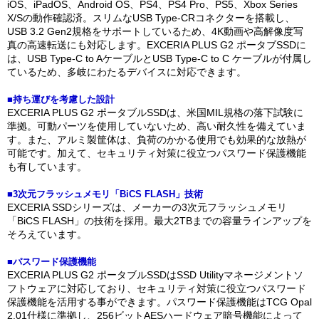
iOS、iPadOS、Android OS、PS4、PS4 Pro、PS5、Xbox Series
X/Sの動作確認済。スリムなUSB Type-CRコネクターを搭載し、
USB 3.2 Gen2規格をサポートしているため、4K動画や高解像度写
真の高速転送にも対応します。EXCERIA PLUS G2 ポータブSSDに
は、USB Type-C to AケーブルとUSB Type-C to C ケーブルが付属し
ているため、多岐にわたるデバイスに対応できます。
■持ち運びを考慮した設計
EXCERIA PLUS G2 ポータブルSSDは、米国MIL規格の落下試験に
準拠。可動パーツを使用していないため、高い耐久性を備えていま
す。また、アルミ製筐体は、負荷のかかる使用でも効果的な放熱が
可能です。加えて、セキュリティ対策に役立つパスワード保護機能
も有しています。
■3次元フラッシュメモリ「BiCS FLASH」技術
EXCERIA SSDシリーズは、メーカーの3次元フラッシュメモリ
「BiCS FLASH」の技術を採用。最大2TBまでの容量ラインアップを
そろえています。
■パスワード保護機能
EXCERIA PLUS G2 ポータブルSSDはSSD Utilityマネージメントソ
フトウェアに対応しており、セキュリティ対策に役立つパスワード
保護機能を活用する事ができます。パスワード保護機能はTCG Opal
2.01仕様に準拠し、256ビットAESハードウェア暗号機能によって