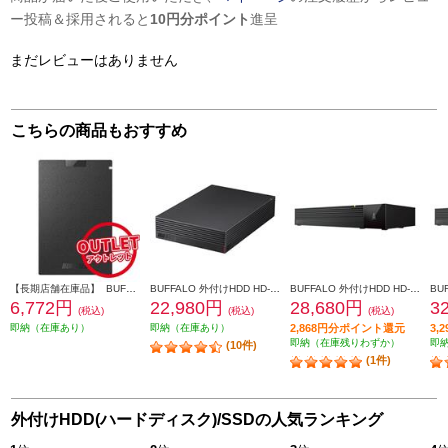
ー投稿＆採用されると
10円分ポイント
進呈
まだレビューはありません
こちらの商品もおすすめ
【長期店舗在庫品】 BUFFALO USB3.2(Gen1) ポータブルSSD TypeA 250GB ブラック SSD-PG250U3-BC
BUFFALO 外付けHDD HD-EDS-E【4TB/USB3.2/デバイス連動電源/AV機器対応/2020年11月モデル】 HD-EDS4U3-BE
BUFFALO 外付けHDD HD-SQS-Aシリーズ【SeeQVault（シーキューボルト）対応/3.5インチ/2TB/ブラック】 HD-SQS2U3-A
6,772円
22,980円
28,680円
3
(税込)
(税込)
(税込)
即納（在庫あり）
即納（在庫あり）
2,868円分ポイント還元
3,
即納（在庫残りわずか）
即
(10件)
(1件)
外付けHDD(ハードディスク)/SSDの人気ランキング