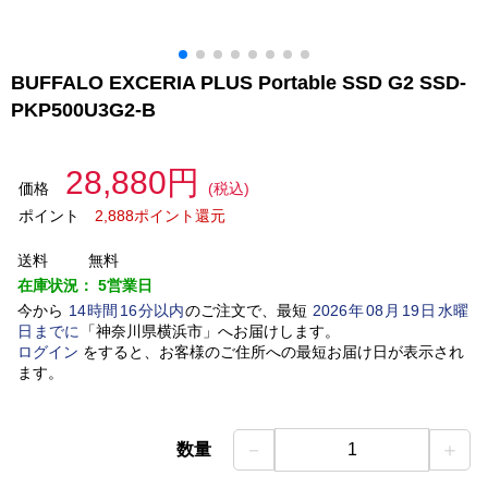
BUFFALO EXCERIA PLUS Portable SSD G2 SSD-
PKP500U3G2-B
28,880円
価格
(税込)
ポイント
2,888ポイント還元
送料
無料
在庫状況：
5営業日
今から
14
時間
16
分以内
のご注文で、最短
2026
年
08
月
19
日
水曜
日
までに
「
神奈川県横浜市
」
へお届けします。
ログイン
をすると、お客様のご住所への最短お届け日が表示され
ます。
－
＋
数量
1