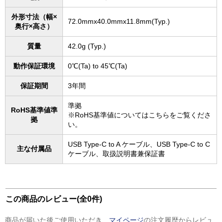
外形寸法（幅×
72.0mmx40.0mmx11.8mm(Typ.)
奥行×高さ）
質量
42.0g (Typ.)
動作保証環境
0℃(Ta) to 45℃(Ta)
保証期間
3年間
準拠
RoHS基準値準
※RoHS基準値についてはこちらをご覧くださ
拠
い。
USB Type-C to A ケーブル、USB Type-C to C
主な付属品
ケーブル、取扱説明書兼保証書
この商品のレビュー(全0件)
商品が届いた後ご使用いただき、
マイページ
の注文履歴からレビュ