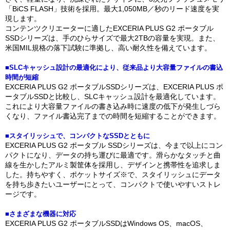
「BiCS FLASH」技術を採用。最大1,050MB／秒のリード速度を実
現します。
コンテンツクリエーターに適したEXCERIA PLUS G2 ポータブル
SSDシリーズは、手のひらサイズで最大2TBの容量を実現。また、
米国MIL規格の落下試験に準拠し、高い耐久性を備えています。
■SLCキャッシュ設計の最適化により、従来品より大容量ファイルの書込
時間が短縮
EXCERIA PLUS G2 ポータブルSSDシリーズは、EXCERIA PLUS ポ
ータブルSSDと比較し、SLCキャッシュ設計を最適化しています。
これにより大容量ファイルの書き込み時に速度の低下が発生しづら
くなり、ファイル書込完了までの時間を短縮することができます。
■スタイリッシュで、コンパクトなSSDとともに
EXCERIA PLUS G2 ポータブル SSDシリーズは、今まで以上にコン
パクトになり、データの持ち運びに最適です。滑らかなタッチと曲
線を生かしたアルミ製筐体を採用し、デザインと携帯性を追求しま
した。持ちやすく、ポケットサイズ※で、スタイリッシュにデータ
を持ち歩きたいユーザーにとって、コンパクトで使いやすいストレ
ージです。
■さまざまな機器に対応
EXCERIA PLUS G2 ポータブルSSDはWindows OS、macOS、