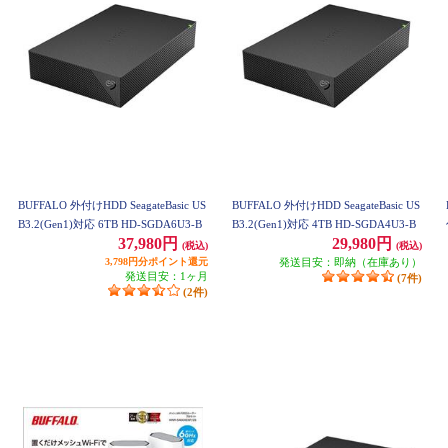
BUFFALO 外付けHDD SeagateBasic US
BUFFALO 外付けHDD SeagateBasic US
B3.2(Gen1)対応 6TB HD-SGDA6U3-B
B3.2(Gen1)対応 4TB HD-SGDA4U3-B
37,980円
29,980円
(税込)
(税込)
3,798円分ポイント還元
発送目安：即納（在庫あり）
発送目安：1ヶ月
(7件)
(2件)