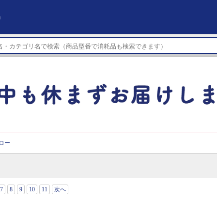
」
ロー
7
8
9
10
11
次へ