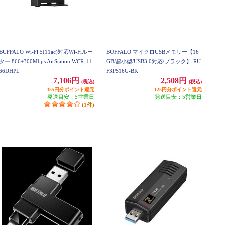
BUFFALO Wi-Fi 5(11ac)対応Wi-Fiルー
BUFFALO マイクロUSBメモリー【16
ター 866+300Mbps AirStation WCR-11
GB/超小型/USB3.0対応/ブラック】 RU
66DHPL
F3PS16G-BK
7,106円
2,508円
(税込)
(税込)
355円分ポイント還元
125円分ポイント還元
発送目安：5営業日
発送目安：5営業日
(1件)