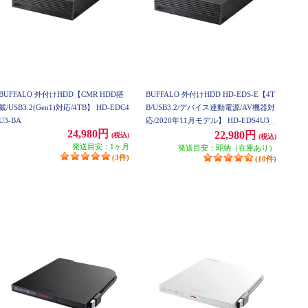
BUFFALO 外付けHDD【CMR HDD搭
BUFFALO 外付けHDD HD-EDS-E【4T
載/USB3.2(Gen1)対応/4TB】 HD-EDC4
B/USB3.2/デバイス連動電源/AV機器対
U3-BA
応/2020年11月モデル】 HD-EDS4U3-
24,980円
BE
22,980円
(税込)
(税込)
発送目安：1ヶ月
発送目安：即納（在庫あり）
(3件)
(10件)