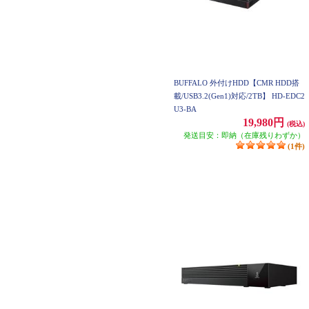
BUFFALO 外付けHDD【CMR HDD搭
載/USB3.2(Gen1)対応/2TB】 HD-EDC2
U3-BA
19,980円
(税込)
発送目安：即納（在庫残りわずか）
(1件)