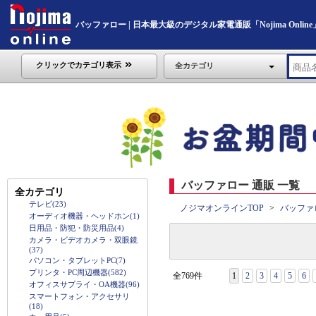
バッファロー | 日本最大級のデジタル家電通販「Nojima Online
クリックでカテゴリ表示
全カテゴリ
バッファロー 通販 一覧
全カテゴリ
テレビ(23)
ノジマオンラインTOP
バッファ
オーディオ機器・ヘッドホン(1)
日用品・防犯・防災用品(4)
カメラ・ビデオカメラ・双眼鏡
(37)
パソコン・タブレットPC(7)
プリンタ・PC周辺機器(582)
全769件
1
2
3
4
5
6
オフィスサプライ・OA機器(96)
スマートフォン・アクセサリ
(18)