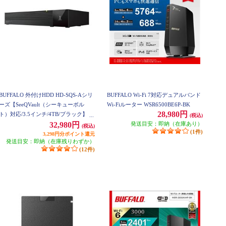
BUFFALO 外付けHDD HD-SQS-Aシリ
BUFFALO Wi-Fi 7対応デュアルバンド
ーズ【SeeQVault（シーキューボル
Wi-Fiルーター WSR6500BE6P-BK
28,980円
ト）対応/3.5インチ/4TB/ブラック】 H
(税込)
D-SQS4U3-A
発送目安：即納（在庫あり）
32,980円
(税込)
(1件)
3,298円分ポイント還元
発送目安：即納（在庫残りわずか）
(12件)