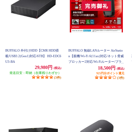
BUFFALO 外付けHDD【CMR HDD搭
BUFFALO 無線LANルーター AirStatio
載/USB3.2(Gen1)対応/6TB】 HD-EDC6
n【親機/Wi-Fi 6(11ax)対応/ネット脅威
U3-BA
ブロッカー2対応/Wi-Fiルーター/ブラ
29,980円
ック】 WSR-5400AX6P-BK
18,500円
(税込)
(税込)
発送目安：即納（在庫残りわずか）
925円分ポイント還元
(3件)
(3件)