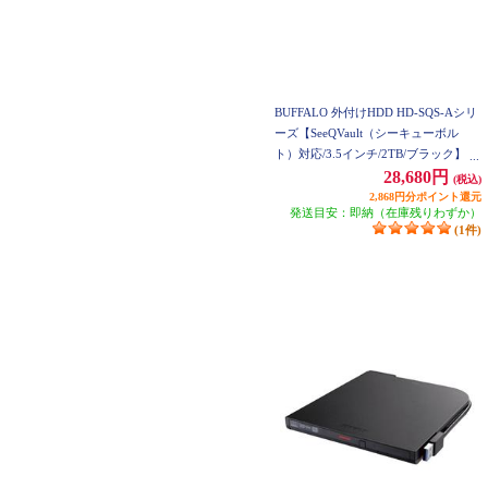
BUFFALO 外付けHDD HD-SQS-Aシリ
ーズ【SeeQVault（シーキューボル
ト）対応/3.5インチ/2TB/ブラック】 H
D-SQS2U3-A
28,680円
(税込)
2,868円分ポイント還元
発送目安：即納（在庫残りわずか）
(1件)