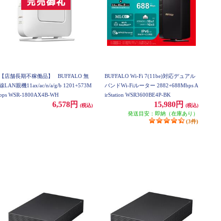
【店舗長期不稼働品】
BUFFALO 無
BUFFALO Wi-Fi 7(11be)対応デュアル
線LAN親機11ax/ac/n/a/g/b 1201+573M
バンドWi-Fiルーター 2882+688Mbps A
bps WSR-1800AX4B-WH
irStation WSR3600BE4P-BK
6,578円
15,980円
(税込)
(税込)
発送目安：即納（在庫あり）
(3件)