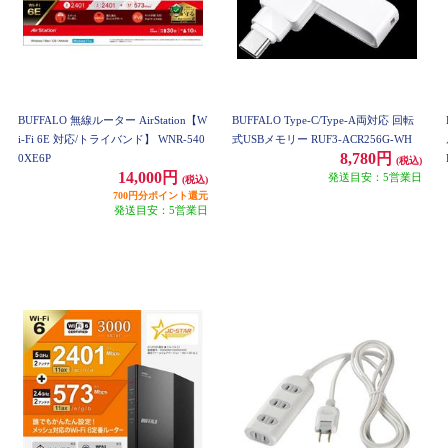
BUFFALO 無線ルーター AirStation【W
BUFFALO Type-C/Type-A両対応 回転
i-Fi 6E 対応/トライバンド】 WNR-540
式USBメモリー RUF3-ACR256G-WH
8,780円
0XE6P
(税込)
14,000円
発送目安：5営業日
(税込)
700円分ポイント還元
発送目安：5営業日