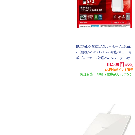
BUFFALO 無線LANルーター AirStatio
n【親機/Wi-Fi 6E(11ax)対応/ネット脅
威ブロッカー2対応/Wi-Fiルーター/ホ
ワイト】 WSR-5400AX6P-WH
18,500円
(税込)
925円分ポイント還元
発送目安：即納（在庫残りわずか）