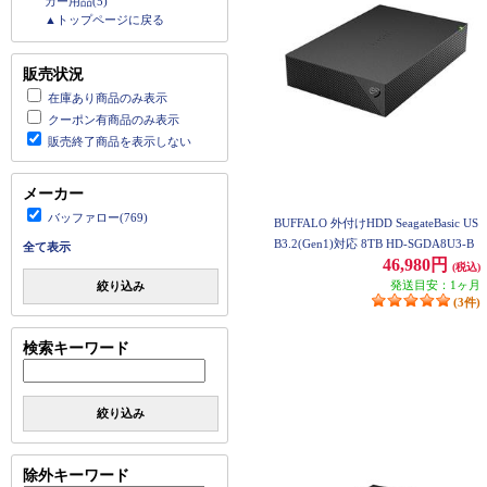
カー用品(5)
▲トップページに戻る
販売状況
在庫あり商品のみ表示
クーポン有商品のみ表示
販売終了商品を表示しない
メーカー
バッファロー(769)
BUFFALO 外付けHDD SeagateBasic US
B3.2(Gen1)対応 8TB HD-SGDA8U3-B
全て表示
46,980円
(税込)
発送目安：1ヶ月
絞り込み
(3件)
検索キーワード
絞り込み
除外キーワード