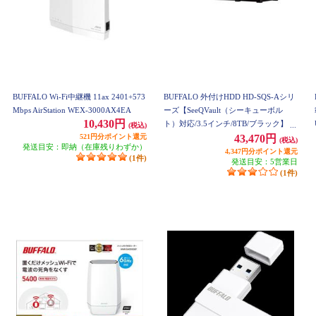
BUFFALO Wi-Fi中継機 11ax 2401+573
BUFFALO 外付けHDD HD-SQS-Aシリ
Mbps AirStation WEX-3000AX4EA
ーズ【SeeQVault（シーキューボル
10,430円
ト）対応/3.5インチ/8TB/ブラック】 H
(税込)
521円分ポイント還元
D-SQS8U3-A
43,470円
(税込)
発送目安：即納（在庫残りわずか）
4,347円分ポイント還元
(1件)
発送目安：5営業日
(1件)