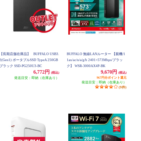
【長期店舗在庫品】
BUFFALO USB3.
BUFFALO 無線LANルーター 【親機/1
2(Gen1) ポータブルSSD TypeA 250GB
1ax/ac/n/a/g/b 2401+573Mbps/ブラッ
ブラック SSD-PG250U3-BC
ク】 WSR-3000AX4P-BK
6,772円
9,670円
(税込)
(税込)
発送目安：即納（在庫あり）
967円分ポイント還元
発送目安：即納（在庫あり）
(9件)