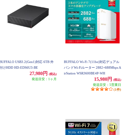
BUFFALO USB3.2(Gen1)対応 6TB 外
BUFFALO Wi-Fi 7(11be)対応デュアル
付けHDD HD-EDS6U3-BE
バンドWi-Fiルーター 2882+688Mbps A
27,980円
irStation WSR3600BE4P-WH
(税込)
15,980円
発送目安：1ヶ月
(税込)
発送目安：5営業日
(1件)