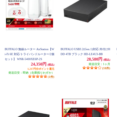
BUFFALO 無線ルーター AirStation【W
BUFFALO USB3.2(Gen.1)対応 外付けH
i-Fi 6E 対応/トライバンドルーター/2個
DD 4TB ブラック HD-LE4U3-BB
28,580円
セット】 WNR-5400XE6P-2S
(税込)
24,350円
発送目安：1ヶ月
(税込)
(10件)
1,217円分ポイント還元
発送目安：即納（在庫残りわずか）
(1件)