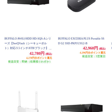
BUFFALO 外付けHDD HD-SQS-Aシリ
BUFFALO EXCERIA PLUS Portable SS
ーズ【SeeQVault（シーキューボル
D G2 SSD-PKP1U3G2-B
42,960円
ト）対応/3.5インチ/6TB/ブラック】 H
(税込)
D-SQS6U3-A
4,296円分ポイント還元
42,780円
(税込)
発送目安：5営業日
4,278円分ポイント還元
発送目安：即納（在庫残りわずか）