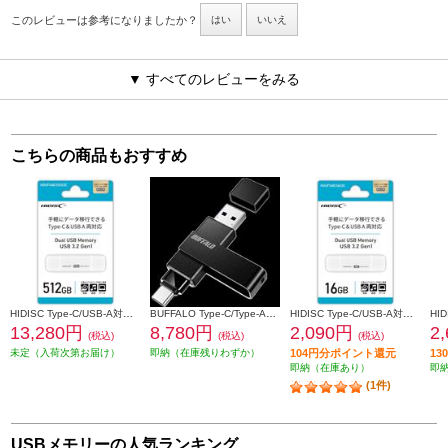
このレビューは参考になりましたか？
はい
いいえ
▼ すべてのレビューをみる
こちらの商品もおすすめ
HIDISC Type-C/USB-A対応 USBメモリ 3.2 Gen1 512GB HDUF148C512G3C
BUFFALO Type-C/Type-A両対応 回転式USBメモリー RUF3-ACR256G-BK
HIDISC Type-C/USB-A対応 USBメモリ 3.2 Gen1 16GB HDUF148C16G3C
13,280円
8,780円
2,090円
2
(税込)
(税込)
(税込)
未定（入荷次第お届け）
即納（在庫残りわずか）
104円分ポイント還元
1
即納（在庫あり）
即
(1件)
USBメモリーの人気ランキング