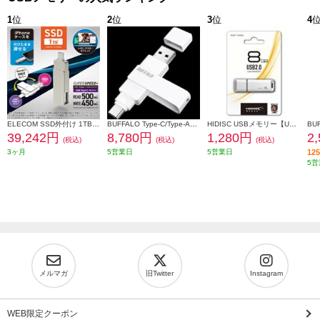
1
位
2
位
3
位
4
ELECOM SSD外付け 1TB USB3.2(Gen2) 読込最大500MB 秒 USBメモリ型 ポータブル 回転式 高速 TypeC USB-A両対応 シルバー ESD-EPA1000GSV
BUFFALO Type-C/Type-A両対応 回転式USBメモリー RUF3-ACR256G-WH
HIDISC USBメモリー【USB2.0/8GB/フラッシュドライブ/キャップ式/白】 HDUF113C8G2
39,242円
8,780円
1,280円
2
(税込)
(税込)
(税込)
3ヶ月
5営業日
5営業日
1
5営
メルマガ
旧Twitter
Instagram
WEB限定クーポン