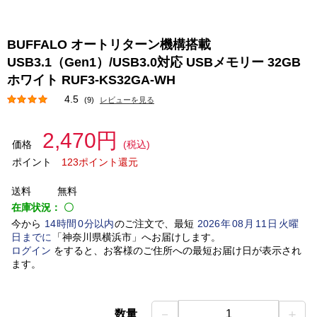
BUFFALO オートリターン機構搭載
USB3.1（Gen1）/USB3.0対応 USBメモリー 32GB
ホワイト RUF3-KS32GA-WH
4.5
(9)
レビューを見る
2,470円
価格
(税込)
ポイント
123ポイント還元
送料
無料
在庫状況：
〇
今から
14
時間
0
分以内
のご注文で、最短
2026
年
08
月
11
日
火曜
日
までに
「
神奈川県横浜市
」
へお届けします。
ログイン
をすると、お客様のご住所への最短お届け日が表示され
ます。
－
＋
数量
1