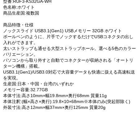
型番:RUF3-KS32GA-WH
色名称:ホワイト
商品生産国:複数国
商品特徴・仕様
ノックスライド USB3.1(Gen1) USBメモリー 32GB ホワイト
ボールペンのように、片手でノックするだけでUSBコネクタの出し
入れができます。
太いストラップも通せる大型ストラップホール。選べる5色のカラー
バリエーション。
パソコンから取り外すと自動でコネクターが収納される「オートリ
ターン機構」搭載。
USB3.1(Gen1)/USB3.0対応で大容量データも快適に扱える高速転送
を実現。
生産国:日本・中国・台湾のいずれか
メモリー容量:32.77GB
本体寸法:高さ10mm×幅19.8mm×奥行68mm 質量11g
本体注釈:(幅×高さ×奥行):19.8×10×68mm※本体のみ(突起部除く)
外装寸法:高さ12mm×幅37mm×奥行125mm 質量20g