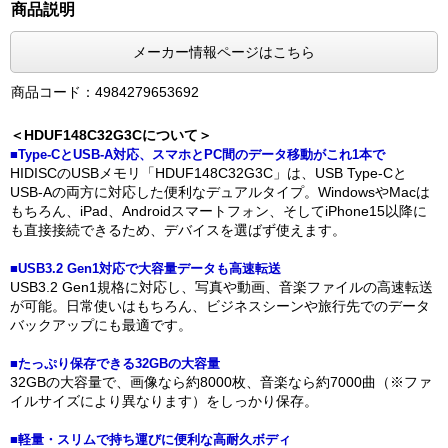
商品説明
メーカー情報ページはこちら
商品コード：4984279653692
＜HDUF148C32G3Cについて＞
■Type-CとUSB-A対応、スマホとPC間のデータ移動がこれ1本で
HIDISCのUSBメモリ「HDUF148C32G3C」は、USB Type-Cと
USB-Aの両方に対応した便利なデュアルタイプ。WindowsやMacは
もちろん、iPad、Androidスマートフォン、そしてiPhone15以降に
も直接接続できるため、デバイスを選ばず使えます。
■USB3.2 Gen1対応で大容量データも高速転送
USB3.2 Gen1規格に対応し、写真や動画、音楽ファイルの高速転送
が可能。日常使いはもちろん、ビジネスシーンや旅行先でのデータ
バックアップにも最適です。
■たっぷり保存できる32GBの大容量
32GBの大容量で、画像なら約8000枚、音楽なら約7000曲（※ファ
イルサイズにより異なります）をしっかり保存。
■軽量・スリムで持ち運びに便利な高耐久ボディ