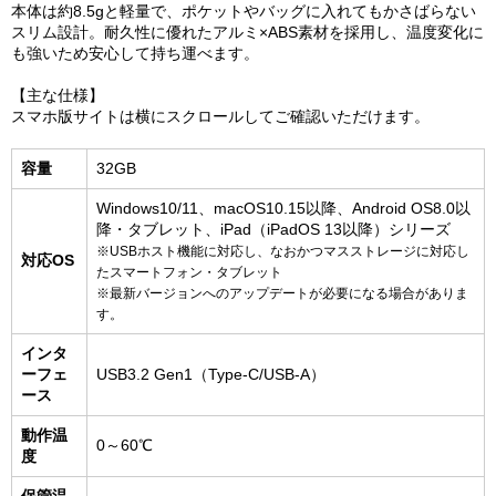
本体は約8.5gと軽量で、ポケットやバッグに入れてもかさばらない
スリム設計。耐久性に優れたアルミ×ABS素材を採用し、温度変化に
も強いため安心して持ち運べます。
【主な仕様】
スマホ版サイトは横にスクロールしてご確認いただけます。
容量
32GB
Windows10/11、macOS10.15以降、Android OS8.0以
降・タブレット、iPad（iPadOS 13以降）シリーズ
※USBホスト機能に対応し、なおかつマスストレージに対応し
対応OS
たスマートフォン・タブレット
※最新バージョンへのアップデートが必要になる場合がありま
す。
インタ
ーフェ
USB3.2 Gen1（Type-C/USB-A）
ース
動作温
0～60℃
度