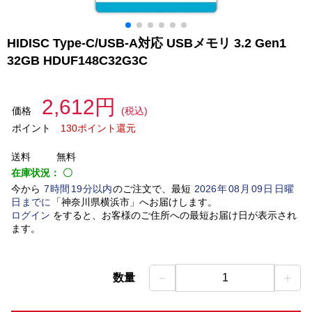
HIDISC Type-C/USB-A対応 USBメモリ 3.2 Gen1
32GB HDUF148C32G3C
2,612円
価格
(税込)
ポイント
130ポイント還元
送料
無料
在庫状況：
〇
今から
7
時間
19
分以内
のご注文で、最短
2026
年
08
月
09
日
日曜
日
までに
「
神奈川県横浜市
」
へお届けします。
ログイン
をすると、お客様のご住所への最短お届け日が表示され
ます。
－
＋
数量
1