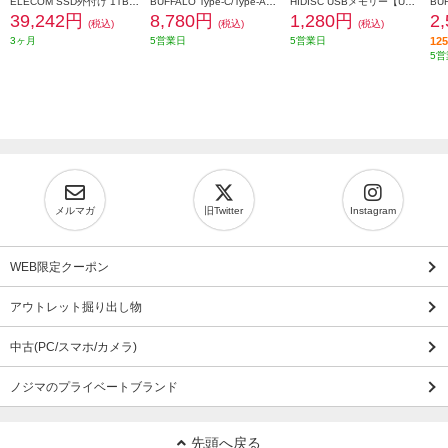
ELECOM SSD外付け 1TB USB3.2(Gen2) 読込最大500MB 秒 USBメモリ型 ポータブル 回転式 高速 TypeC USB-A両対応 シルバー ESD-EPA1000GSV
BUFFALO Type-C/Type-A両対応 回転式USBメモリー RUF3-ACR256G-WH
HIDISC USBメモリー【USB2.0/8GB/フラッシュドライブ/キャップ式/白】 HDUF113C8G2
39,242円
8,780円
1,280円
2
(税込)
(税込)
(税込)
3ヶ月
5営業日
5営業日
1
5営
メルマガ
旧Twitter
Instagram
WEB限定クーポン
アウトレット掘り出し物
中古(PC/スマホ/カメラ)
ノジマのプライベートブランド
先頭へ戻る