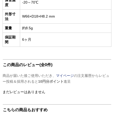
保管温
-20～70℃
度
外形寸
W66×D18×H8.2 mm
法
重量
約8.5g
保証期
6ヶ月
間
この商品のレビュー(全0件)
商品が届いた後ご使用いただき、
マイページ
の注文履歴からレビュ
ー投稿＆採用されると
10円分ポイント
進呈
まだレビューはありません
こちらの商品もおすすめ