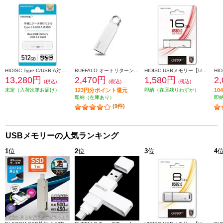
HIDISC Type-C/USB-A対応 USBメモリ 3.2 Gen1 512GB HDUF148C512G3C
BUFFALO オートリターン機構搭載 USB3.1（Gen1）/USB3.0対応 USBメモリー 32GB ホワイト RUF3-KS32GA-WH
HIDISC USBメモリー【USB3.0/16GB/フラッシュドライブ/キャップ式/シルバー】 HDUF114C16G3
13,280円
2,470円
1,580円
2
(税込)
(税込)
(税込)
未定（入荷次第お届け）
123円分ポイント還元
即納（在庫残りわずか）
1
即納（在庫あり）
即
(9件)
USBメモリーの人気ランキング
1
位
2
位
3
位
4