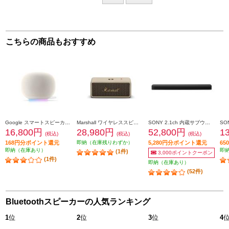
こちらの商品もおすすめ
Google スマートスピーカー Google Home Speaker Porcelain GA09978JP
Marshall ワイヤレススピーカー EmbertonIIICream
SONY 2.1ch 内蔵サブウーファー サウンドバー HT-X8500-M
16,800円
28,980円
52,800円
1
(税込)
(税込)
(税込)
168円分ポイント還元
即納（在庫残りわずか）
5,280円分ポイント還元
6
即納（在庫あり）
即
(1件)
3,000ポイントクーポン
(1件)
即納（在庫あり）
(52件)
Bluetoothスピーカーの人気ランキング
1
位
2
位
3
位
4