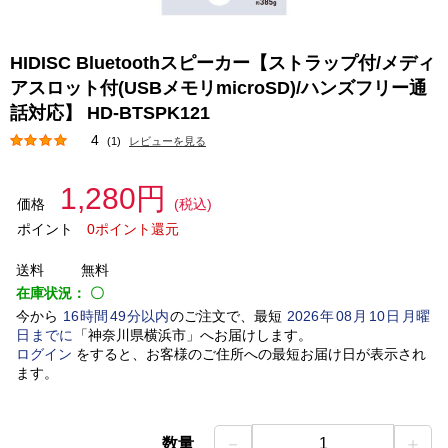
HIDISC Bluetoothスピーカー【ストラップ付/メディ
アスロット付(USBメモリmicroSD)/ハンズフリー通
話対応】 HD-BTSPK121
4
(1)
レビューを見る
1,280円
価格
(税込)
ポイント
0ポイント還元
送料
無料
在庫状況：
〇
今から
16
時間
49
分以内
のご注文で、最短
2026
年
08
月
10
日
月曜
日
までに
「
神奈川県横浜市
」
へお届けします。
ログイン
をすると、お客様のご住所への最短お届け日が表示され
ます。
－
＋
数量
1