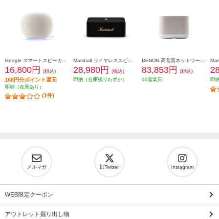
Google スマートスピーカー Google Home Speaker Porcelain GA09978JP
Marshall ワイヤレススピーカー Emberton-III-BlackandBrass
DENON 高音質ネットワークスピーカー 簡単セットアップ Amazon Music&独自の空間オーディオ機能対応 ホワイト DENONHOME400S
16,800円
28,980円
83,853円
2
(税込)
(税込)
(税込)
168円分ポイント還元
即納（在庫残りわずか）
10営業日
即
即納（在庫あり）
(1件)
メルマガ
旧Twitter
Instagram
WEB限定クーポン
アウトレット掘り出し物