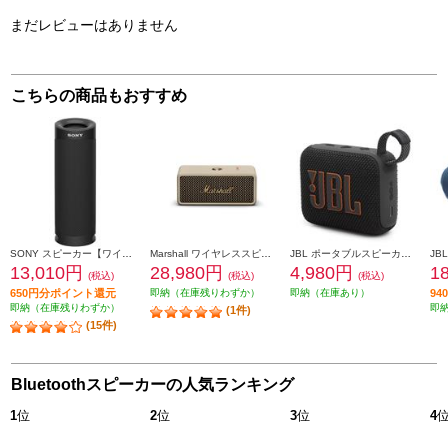
まだレビューはありません
こちらの商品もおすすめ
SONY スピーカー【ワイヤレス/Bluetooth/防水/ブラック】 SRS-XB23-BC
Marshall ワイヤレススピーカー EmbertonIIICream
JBL ポータブルスピーカー JBL GO4【ワイヤレス/Bluetooth/防水/ブラック】 JBLGO4BLK
13,010円
28,980円
4,980円
1
(税込)
(税込)
(税込)
650円分ポイント還元
即納（在庫残りわずか）
即納（在庫あり）
9
即納（在庫残りわずか）
即
(1件)
(15件)
Bluetoothスピーカーの人気ランキング
1
位
2
位
3
位
4