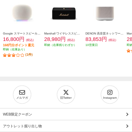
Google スマートスピーカー Google Home Speaker Porcelain GA09978JP
Marshall ワイヤレススピーカー Emberton-III-BlackandBrass
DENON 高音質ネットワークスピーカー 簡単セットアップ Amazon Music&独自の空間オーディオ機能対応 ホワイト DENONHOME400S
16,800円
28,980円
83,853円
2
(税込)
(税込)
(税込)
168円分ポイント還元
即納（在庫残りわずか）
10営業日
即
即納（在庫あり）
(1件)
メルマガ
旧Twitter
Instagram
WEB限定クーポン
アウトレット掘り出し物