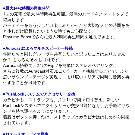
■最大14+2時間の再生時間
1回の充電で最大14時間再生可能。最高のムードをノンストップで
継続します。
パーティーをもう少しだけ楽しみたかったり大切な人との時間をあ
と少しだけ延長したいような時でもご心配なく。
Playtime Boostでさらに最大2時間再生時間を延長できます。
■Auracastによるマルチスピーカー接続
仲間たちと同じグルーヴを共有したいと思ったことはありません
か？ もちろんそれも可能です。
Auracast搭載で、2台のFlip 7を簡単にステレオペアリング。
さらに複数のAuracast対応JBLスピーカーと接続することで、より
広いサウンドステージを実現し、より広いエリアで同時に音楽を再
生することが可能です。
■PushLockシステムでアクセサリー交換
カラビナも、ストラップも、片手1つで楽々切り替え。新しい
Pushlockシステムでアクセサリーが交換可能になり、お手軽にサウ
ンドを持ち運べるようになりました。
着脱はボタンを押すだけ。ストラップとカラビナははじめから同梱
されています。
■ロスレスオーディオ再生