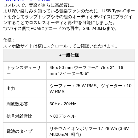
ロスレスで、音楽がさらに高品質に。
より深い楽しみを知っている音楽ファンのために、USB Type-Cポー
トを介してラップトップやその他のオーディオデバイスにプラグイ
ンすることでロスレスオーディオ再生*を可能にしました。
*デバイス側でPCMにデコードのち再生。24bit/48kHzまで。
仕様：
スマホ版サイトは横にスクロールしてご確認いただけます。
●一般仕様
トランスデューサ
45 x 80 mm ウーファー/1.75 x 3"、16
ー
mm ツイーター/0.6"
ウーファー：25 W RMS、ツイーター：10
出力
W RMS
周波数応答
60Hz - 20kHz
信号対雑音比
> 80デシベル
リチウムイオンポリマー 17.28 Wh (3.6V
電池のタイプ
/4800mAh 相当)