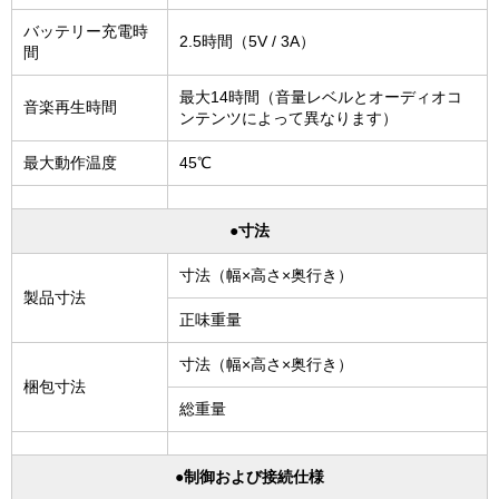
バッテリー充電時
2.5時間（5V / 3A）
間
最大14時間（音量レベルとオーディオコ
音楽再生時間
ンテンツによって異なります）
最大動作温度
45℃
●寸法
寸法（幅×高さ×奥行き）
製品寸法
正味重量
寸法（幅×高さ×奥行き）
梱包寸法
総重量
●制御および接続仕様