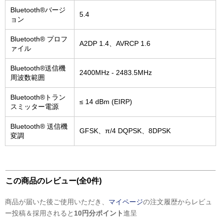
Bluetooth®バージ
5.4
ョン
Bluetooth® プロフ
A2DP 1.4、AVRCP 1.6
ァイル
Bluetooth®送信機
2400MHz - 2483.5MHz
周波数範囲
Bluetooth®トラン
≤ 14 dBm (EIRP)
スミッター電源
Bluetooth® 送信機
GFSK、π/4 DQPSK、8DPSK
変調
この商品のレビュー(全0件)
商品が届いた後ご使用いただき、
マイページ
の注文履歴からレビュ
ー投稿＆採用されると
10円分ポイント
進呈