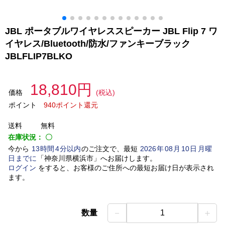
JBL ポータブルワイヤレススピーカー JBL Flip 7 ワ
イヤレス/Bluetooth/防水/ファンキーブラック
JBLFLIP7BLKO
18,810円
価格
(税込)
ポイント
940ポイント還元
送料
無料
在庫状況：
〇
今から
13
時間
4
分以内
のご注文で、最短
2026
年
08
月
10
日
月曜
日
までに
「
神奈川県横浜市
」
へお届けします。
ログイン
をすると、お客様のご住所への最短お届け日が表示され
ます。
－
＋
数量
1