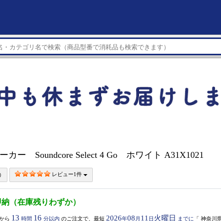
ーカー Soundcore Select 4 Go ホワイト A31X1021
レビュー1件
即納（在庫残りわずか）
13
16
2026
08
11
火曜日
から
時間
分以内
のご注文で、最短
年
月
日
までに
「
神奈川