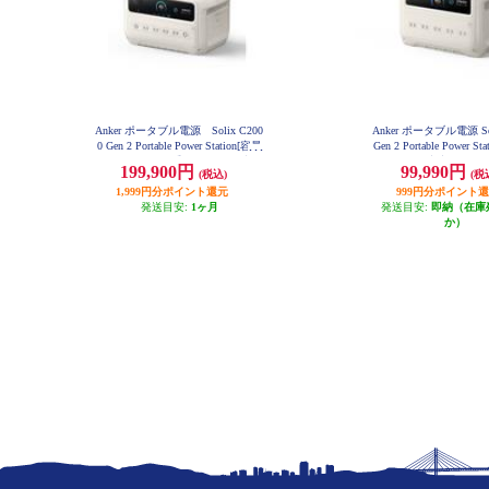
Anker ポータブル電源 Solix C200
Anker ポータブル電源 Sol
0 Gen 2 Portable Power Station[容量
Gen 2 Portable Power 
2048Wh/2000W/重さ 約18.9kg/満充
1024Wh/AC出力 1500W/
199,900円
99,990円
(税込)
(税
電時間 約99分/ ] A1783521
-C×3/USB-A×1/シガ
1,999円分ポイント還元
999円分ポイント
1】 A1763521
発送目安:
1ヶ月
発送目安:
即納（在庫
か）