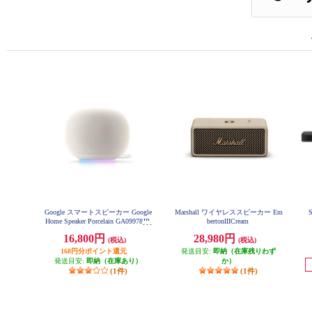
Google スマートスピーカー Google
Marshall ワイヤレススピーカー Em
Home Speaker Porcelain GA09978JP
bertonIIICream
16,800円
28,980円
(税込)
(税込)
168円分ポイント還元
発送目安:
即納（在庫残りわず
発送目安:
即納（在庫あり）
か）
(1件)
(1件)