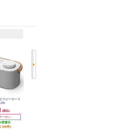
6
7
位
位
位
レビスピーカー S
オーディオテクニカ 手元スピーカ
Google スマートスピーカー Google
R200
Home Speaker Hazel GA10554JP
ー SOUND ASSIST ホワイト AT-SP
767XTV-WH
円
11,250円
16,800円
(税込)
(税込)
(税込)
発送目安:
10営業日
168円分ポイント還元
円クーポン
(9件)
発送目安:
即納（在庫残りわず
10営業日
か）
(60件)