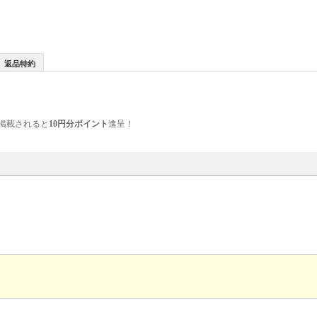
返品特約
掲載されると
10円分ポイント
進呈！
。