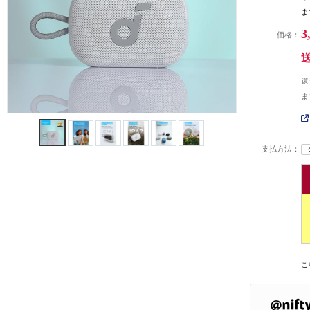
ま
3
価格：
還
ま
支払方法：
こ