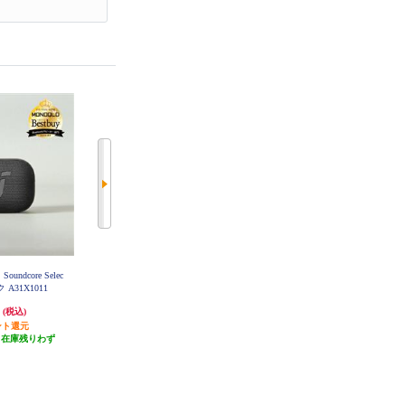
undcore Selec
Anker Anker SoundCore2 [ホワイト]
JBL ポータブルスピーカー JBL G
A31050A7
 A31X1011
O4【ワイヤレス/Bluetooth/防水/ブ
ラック】 JBLGO4BLK
円
5,990円
4,980円
(税込)
(税込)
(税込)
ント還元
59円分ポイント還元
発送目安:
即納（在庫あり）
（在庫残りわず
発送目安:
即納（在庫残りわず
）
か）