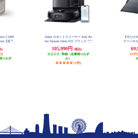
ix C1000
Anker ロボットクリーナー Eufy Ro
【今だけ30
Station【容量
bot Vacuum Omni E25 ブラック T23
ラーパネル So
53511
AC×5/USB
ble Sola
105,990円
69
込)
(税込)
ーソケット×
さ4.8kg
還元
発送目安:
即納（在庫残りわず
699
る長寿
残りわず
か）
(1件)