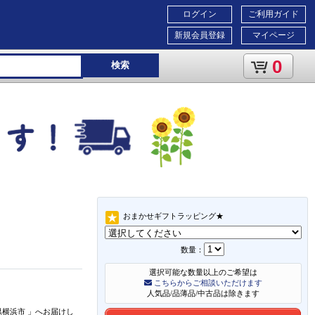
ログイン
ご利用ガイド
新規会員登録
マイページ
0
検索
おまかせギフトラッピング★
数量：
選択可能な数量以上のご希望は
こちらからご相談いただけます
人気品/品薄品/中古品は除きます
県横浜市
」
へお届けし