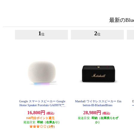
最新のBlu
1
2
位
位
Google スマートスピーカー Google
Marshall ワイヤレススピーカー Em
Home Speaker Porcelain GA09978JP
berton-III-BlackandBrass
M
16,800円
28,980円
(税込)
(税込)
対
168円分ポイント還元
発送目安:
即納（在庫残りわず
発送目安:
即納（在庫あり）
か）
(1件)