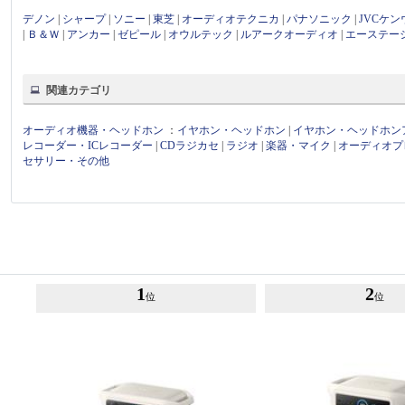
デノン
|
シャープ
|
ソニー
|
東芝
|
オーディオテクニカ
|
パナソニック
|
JVCケ
|
Ｂ＆Ｗ
|
アンカー
|
ゼピール
|
オウルテック
|
ルアークオーディオ
|
エーステー
関連カテゴリ
オーディオ機器・ヘッドホン
：
イヤホン・ヘッドホン
|
イヤホン・ヘッドホン
レコーダー・ICレコーダー
|
CDラジカセ
|
ラジオ
|
楽器・マイク
|
オーディオプ
セサリー・その他
1
2
位
位