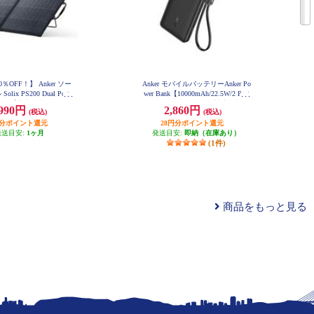
％OFF！】 Anker ソー
Anker モバイルバッテリーAnker Po
lix PS200 Dual Porta
wer Bank【10000mAh/22.5W/2 Port
r Panel【出力最大200W/重
s/ USB Power Delivery対応 /ﾌﾞﾗｯ
,990円
2,860円
(税込)
(税込)
/アルミフレーム/10年使え
ｸ】 A1388N11
円分ポイント還元
命】 AS320011
28円分ポイント還元
発送目安:
1ヶ月
発送目安:
即納（在庫あり）
(1件)
商品をもっと見る