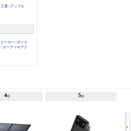
子工業
|
アップル
thスピーカー
|
ボイス
連
|
オーディオアク
4
5
位
位