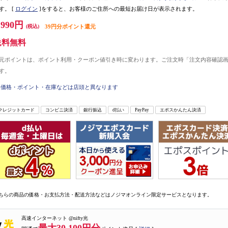
す。
[
ログイン
]をすると、お客様のご住所への最短お届け日が表示されます。
,990円
(税込)
39円分ポイント還元
送料無料
元ポイントは、ポイント利用・クーポン値引き時に変わります。ご注文時「注文内容確認
す。
価格・ポイント・在庫などは店頭と異なります
クレジットカード
コンビニ決済
銀行振込
d払い
PayPay
エポスかんたん決済
ちらの商品の価格・お支払方法・配送方法などはノジマオンライン限定サービスとなります。
高速インターネット @nifty光