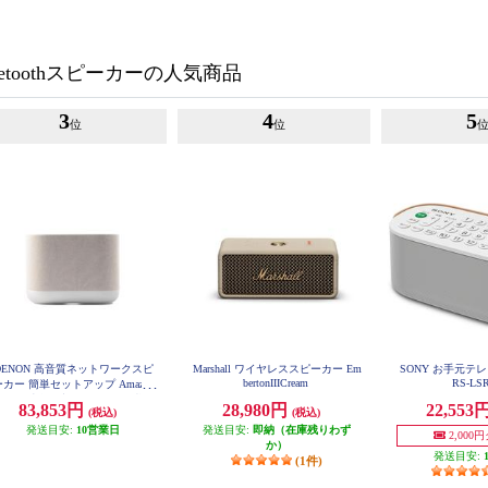
etoothスピーカーの人気商品
3
4
5
位
位
DENON 高音質ネットワークスピ
Marshall ワイヤレススピーカー Em
SONY お手元テ
bertonIIICream
RS-LS
ーカー 簡単セットアップ Amazon
usic&独自の空間オーディオ機能
83,853円
28,980円
22,553
(税込)
(税込)
応 ホワイト DENONHOME400S
発送目安:
10営業日
発送目安:
即納（在庫残りわず
2,000
か）
発送目安:
(1件)