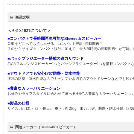
商品説明
＜A31X1021について＞
■コンパクトで長時間再生可能なBluetooth スピーカー
音楽をどこへでも持ち出せる、コンパクト設計×長時間再生
手のひらサイズのコンパクト設計に加えて、最大20時間の長時間再生が可能
■パッシブラジエーター搭載の迫力サウンド
5Wのフルレンジスピーカー1つとパッシブラジエーター1つを搭載コンパクト
■アウトドアでも安心IP67防塵・防水性能
IP67の防塵・防水性能なのでキャンプや水辺でのアウトドシーンなどでも砂
■豊富なカラーバリエーション
お好みやライフスタイルに合わせて選べる全6色の豊富なカラーバリエーショ
■製品の仕様
サイズ : 約 121 × 83 × 49mm、重さ : 約 265g、出力 : 5W、防塵・防水性能 : I
関連メーカー（Bluetoothスピーカー）