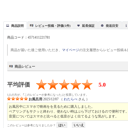
商品説明
レビュー投稿・評価(1件)
延長保証
発送目安
商品コード：
4571411221781
商品が届いた後ご使用いただき、
マイページ
の注文履歴からレビュー投稿＆
商品レビュー
平均評価
5.0
1人の方が、｢このレビューが参考になった｣と投票しています。
お風呂用
2025/12/07
（
わたらべ
さん ）
お風呂中にスマホで映画をを見るために購入しました。
ペアリングもサクッと終わり、使わない時はぶら下げておけるので便利です
音質についてはスマホと比べると低音がよく出てるような気がします。
はい
いいえ
このレビューは参考になりましたか？