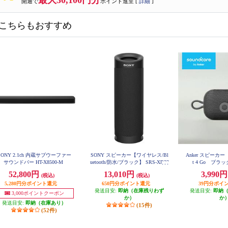
最大30,100円分
開通で
ポイント進呈 [
詳細
]
こちらもおすすめ
SONY 2.1ch 内蔵サブウーファー
SONY スピーカー【ワイヤレス/Bl
Anker スピーカー So
サウンドバー HT-X8500-M
uetooth/防水/ブラック】 SRS-XB23
t 4 Go ブラック
-BC
52,800円
13,010円
3,990
(税込)
(税込)
5,280円分ポイント還元
650円分ポイント還元
39円分ポイ
発送目安:
即納（在庫残りわず
発送目安:
即納
3,000ポイントクーポン
か）
か
発送目安:
即納（在庫あり）
(15件)
(52件)