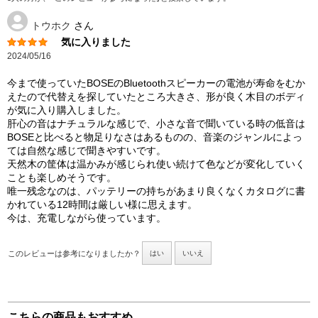
トウホク
さん
気に入りました
2024/05/16
今まで使っていたBOSEのBluetoothスピーカーの電池が寿命をむか
えたので代替えを探していたところ大きさ、形が良く木目のボディ
が気に入り購入しました。
肝心の音はナチュラルな感じで、小さな音で聞いている時の低音は
BOSEと比べると物足りなさはあるものの、音楽のジャンルによっ
ては自然な感じで聞きやすいです。
天然木の筐体は温かみが感じられ使い続けて色などが変化していく
ことも楽しめそうです。
唯一残念なのは、パッテリーの持ちがあまり良くなくカタログに書
かれている12時間は厳しい様に思えます。
今は、充電しながら使っています。
このレビューは参考になりましたか？
はい
いいえ
こちらの商品もおすすめ