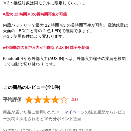
※2：接続対象は同モデルに限定しています。
■最大 12 時間※3の長時間再生が可能
内蔵バッテリーで最大 12 時間※3 の長時間再生が可能。電池残量は
天面の LED(白と青の 2 色 LED)で確認できます。
※3：使用条件により変わります。
■外部機器の音声入力が可能な AUX IN 端子を装備
BluetoothRから外部入力(AUX IN)へは、外部入力端子の接続を検知
して自動で切り替わり ます。
この商品のレビュー(全1件)
平均評価
4.0
商品が届いた後ご使用いただき、
マイページ
の注文履歴からレビュ
ー投稿＆採用されると
10円分ポイント
進呈
5人の方が、｢このレビューが参考になった｣と投票しています。