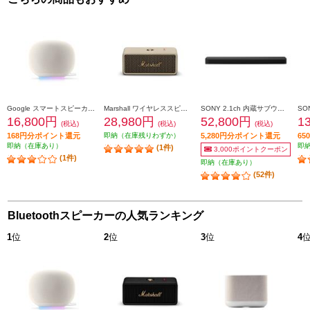
Google スマートスピーカー Google Home Speaker Porcelain GA09978JP
Marshall ワイヤレススピーカー EmbertonIIICream
SONY 2.1ch 内蔵サブウーファー サウンドバー HT-X8500-M
16,800円
28,980円
52,800円
1
(税込)
(税込)
(税込)
168円分ポイント還元
即納（在庫残りわずか）
5,280円分ポイント還元
6
即納（在庫あり）
即
(1件)
3,000ポイントクーポン
(1件)
即納（在庫あり）
(52件)
Bluetoothスピーカーの人気ランキング
1
位
2
位
3
位
4