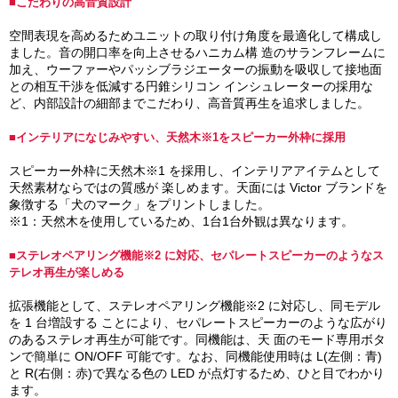
■こだわりの高音質設計
空間表現を高めるためユニットの取り付け角度を最適化して構成し
ました。音の開口率を向上させるハニカム構 造のサランフレームに
加え、ウーファーやパッシブラジエーターの振動を吸収して接地面
との相互干渉を低減する円錐シリコン インシュレーターの採用な
ど、内部設計の細部までこだわり、高音質再生を追求しました。
■インテリアになじみやすい、天然木※1をスピーカー外枠に採用
スピーカー外枠に天然木※1 を採用し、インテリアアイテムとして
天然素材ならではの質感が 楽しめます。天面には Victor ブランドを
象徴する「犬のマーク」をプリントしました。
※1：天然木を使用しているため、1台1台外観は異なります。
■ステレオペアリング機能※2 に対応、セパレートスピーカーのようなス
テレオ再生が楽しめる
拡張機能として、ステレオペアリング機能※2 に対応し、同モデル
を 1 台増設する ことにより、セパレートスピーカーのような広がり
のあるステレオ再生が可能です。同機能は、天 面のモード専用ボタ
ンで簡単に ON/OFF 可能です。なお、同機能使用時は L(左側：青)
と R(右側：赤)で異なる色の LED が点灯するため、ひと目でわかり
ます。