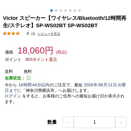
Victor スピーカー【ワイヤレス/Bluetooth/12時間再
生/ステレオ】SP-WS02BT SP-WS02BT
4
(1)
レビューを見る
18,060円
価格
(税込)
ポイント
903ポイント還元
送料
無料
在庫状況：
〇
今から
16
時間
44
分以内
のご注文で、最短
2026
年
08
月
11
日
火曜
日
までに
「
神奈川県横浜市
」
へお届けします。
ログイン
をすると、お客様のご住所への最短お届け日が表示され
ます。
－
＋
数量
1