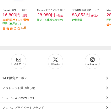
Google スマートスピーカー Google Home Speaker Porcelain GA09978JP
Marshall ワイヤレススピーカー Emberton-III-BlackandBrass
DENON 高音質ネットワークスピーカー 簡単セットアップ Amazon Music&独自の空間オーディオ機能対応 ホワイト DENONHOME400S
16,800円
28,980円
83,853円
2
(税込)
(税込)
(税込)
168円分ポイント還元
即納（在庫残りわずか）
10営業日
即
即納（在庫あり）
(1件)
メルマガ
旧Twitter
Instagram
WEB限定クーポン
アウトレット掘り出し物
中古(PC/スマホ/カメラ)
ノジマのプライベートブランド