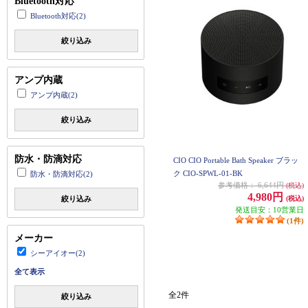
Bluetooth対応
Bluetooth対応(2)
絞り込み
アンプ内蔵
アンプ内蔵(2)
絞り込み
防水・防滴対応
CIO CIO Portable Bath Speaker ブラッ
ク CIO-SPWL-01-BK
防水・防滴対応(2)
参考価格：
6,644円
(税込)
4,980円
絞り込み
(税込)
発送目安：10営業日
(1件)
メーカー
シーアイオー(2)
全て表示
全2件
絞り込み