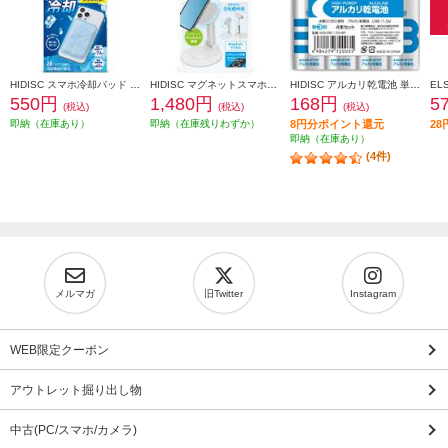
HIDISC スマホ冷却パッド HD-SMCP
HIDISC マグネットスマホスタンド ホワイト HD-MSSTDWH
HIDISC アルカリ乾電池 単3形4本パック HDLR6-1-5V4P
550円
1,480円
168円
5
(税込)
(税込)
(税込)
即納（在庫あり）
即納（在庫残りわずか）
8円分ポイント還元
2
即納（在庫あり）
(4件)
メルマガ
旧Twitter
Instagram
WEB限定クーポン
アウトレット掘り出し物
中古(PC/スマホ/カメラ)