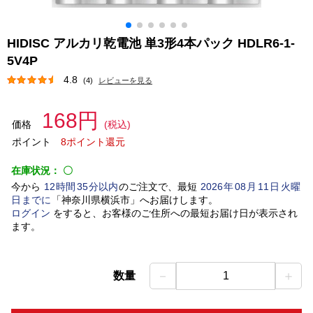
HIDISC アルカリ乾電池 単3形4本パック HDLR6-1-
5V4P
4.8
(4)
レビューを見る
168円
価格
(税込)
ポイント
8ポイント還元
在庫状況：
〇
今から
12
時間
35
分以内
のご注文で、最短
2026
年
08
月
11
日
火曜
日
までに
「
神奈川県横浜市
」
へお届けします。
ログイン
をすると、お客様のご住所への最短お届け日が表示され
ます。
－
＋
数量
1