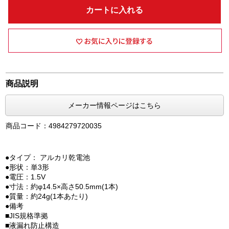
カートに入れる
商品説明
メーカー情報ページはこちら
商品コード：4984279720035
●タイプ： アルカリ乾電池
●形状：単3形
●電圧：1.5V
●寸法：約φ14.5×高さ50.5mm(1本)
●質量：約24g(1本あたり)
●備考
■JIS規格準拠
■液漏れ防止構造