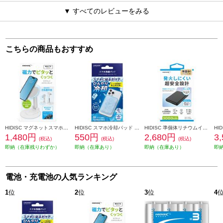
▼ すべてのレビューをみる
こちらの商品もおすすめ
HIDISC マグネットスマホスタンド ホワイト HD-MSSTDWH
HIDISC スマホ冷却パッド HD-SMCP
HIDISC 準個体リチウムイオンモバイルバッテリー 発火しにくい超安全設計 5000ｍAh [ブラック] HD4-SSMBTC5BK
1,480円
550円
2,680円
3
(税込)
(税込)
(税込)
即納（在庫残りわずか）
即納（在庫あり）
即納（在庫あり）
即
電池・充電池の人気ランキング
1
位
2
位
3
位
4