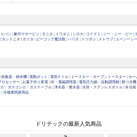
ジャパン
|
象印マホービン
|
タニタ
|
イワタニ
|
シロカ
|
コイズミ
|
シー・シー・ピー
|
ビタントニオ
|
カリタ
|
ピーコック魔法瓶
|
ハリオ
|
トツボシ
|
ストウブ
|
ユーシーシ
|
炊飯器・精米機
|
電動ポット
|
電気ケトル
|
トースター・オーブントースター
|
ホー
プロセッサー
|
お菓子作り家電
|
IH・電磁調理器
|
電気圧力鍋・自動調理鍋
|
餅つき機
ンロ・ガスコンロ・ガステーブル
|
浄水器・整水器
|
水筒・ステンレスボトル
|
弁当箱
ー
|
冷蔵庫関連用品
ドリテックの最新人気商品