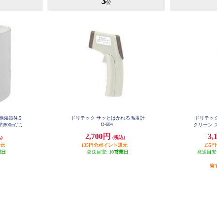
3
位
湿器[4.5
ドリテック サッとはかれる温度計
ドリテック
O-604
00ml/ホ
クリーン 
2
ホワイ
2,700円
3,
)
(税込)
還元
135円分ポイント還元
155
業日
発送目安:
10営業日
発送目安