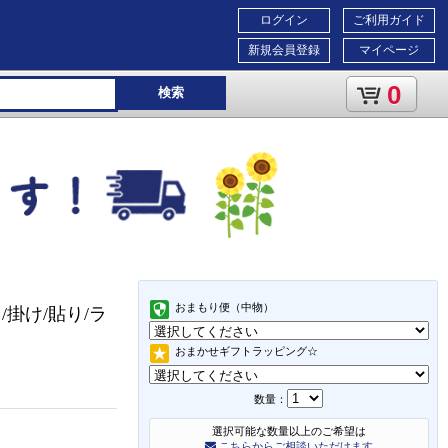
ログイン
ご利用ガイド
新規会員登録
マイページ
0
検索
おまもり便（中物）
掛け/貼り/ラ
おまかせギフトラッピング☆
数量：
選択可能な数量以上のご希望は
こちらからご相談いただけます