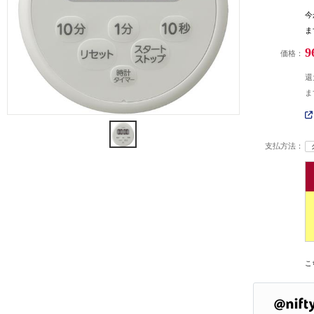
今
ま
9
価格：
還
ま
支払方法：
こ