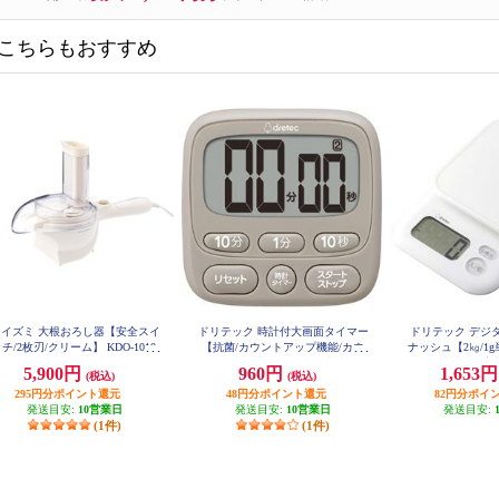
こちらもおすすめ
コイズミ 大根おろし器【安全スイ
ドリテック 時計付大画面タイマー
ドリテック デジ
チ/2枚刃/クリーム】 KDO-1010-
【抗菌/カウントアップ機能/カウ
ナッシュ【2㎏/1
C
ントダウン機能/リピート機能/ベ
ーオフ機能付/壁
5,900円
960円
1,653
(税込)
(税込)
ージュ】 T-612BE
ホワイト】 K
295円分ポイント還元
48円分ポイント還元
82円分ポイ
発送目安:
10営業日
発送目安:
10営業日
発送目安:
(1件)
(1件)