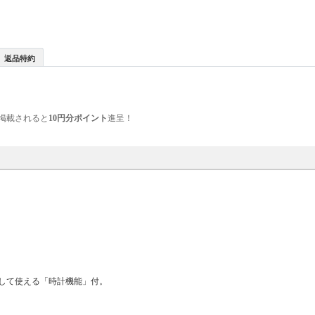
返品特約
掲載されると
10円分ポイント
進呈！
して使える「時計機能」付。