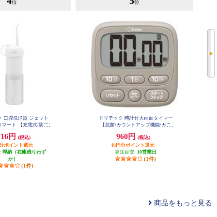
4
5
位
位
 口腔洗浄器 ジェット
ドリテック 時計付大画面タイマー
スマート 【充電式/防水/
【抗菌/カウントアップ機能/カウ
ト】 FS-103WT
ントダウン機能/リピート機能/ベ
116円
960円
(税込)
(税込)
ージュ】 T-612BE
円分ポイント還元
48円分ポイント還元
:
即納（在庫残りわず
発送目安:
10営業日
か）
(1件)
(1件)
商品をもっと見る