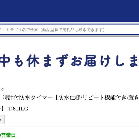
ック
 時計付防水タイマー【防水仕様/リピート機能付き/置き/
 T-611LG
0営業日