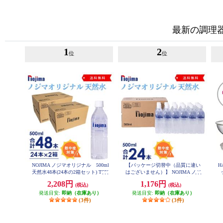
最新の調理
1
2
位
位
NOJIMA ノジマオリジナル 500ml
【パッケージ切替中（品質に違い
H
天然水48本(24本の2箱セット) TOK
はございません）】 NOJIMA ノジ
U2-ESNW500
マオリジナル 500ml天然水24本
2,208円
1,176円
(税込)
(税込)
セット ESNW500
発送目安:
即納（在庫あり）
発送目安:
即納（在庫あり）
(3件)
(3件)