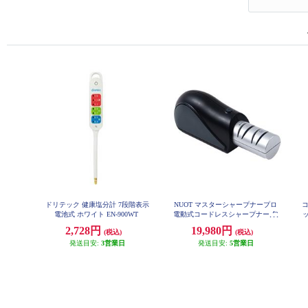
ドリテック 健康塩分計 7段階表示
NUOT マスターシャープナープロ
電池式 ホワイト EN-900WT
電動式コードレスシャープナー 包
ッ
丁研ぎ MSP-01
2,728円
19,980円
(税込)
(税込)
発送目安:
3営業日
発送目安:
5営業日