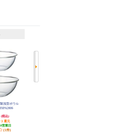
6
7
位
位
位
ラス製浅型ボウル
ソリスジャパン 真空パック器 ソ
タニタ デジタルクッキングスケー
XPA2806
リスバッククイック SK576
ル ココナッツホワイト KJ-114-W
H
円
7,208円
1,035円
(税込)
(税込)
(税込)
ント還元
発送目安:
3週間
51円分ポイント還元
10営業日
(2件)
発送目安:
即納（在庫残りわず
(1件)
か）
(25件)