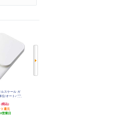
タルスケール ガ
ドリテック デジタルスケール ガ
タニタ キッチンタイマー 抗菌で
g単位/オートパワ
ナッシュ【3㎏/1g単位/オートパワ
か見えタイマー【抗菌/大画面/ア
掛けフック穴付/
ーオフ機能付/壁掛けフック穴付/
イボリー】 TD429IV
円
2,178円
905円
(税込)
(税込)
(税込)
S-733WT
ホワイト】 KS-833WT
ント還元
発送目安:
10営業日
45円分ポイント還元
10営業日
発送目安:
10営業日