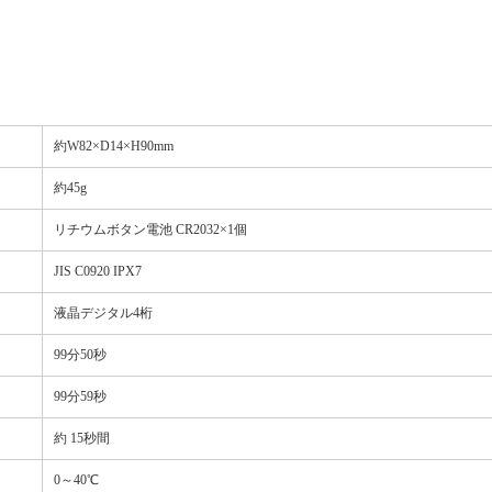
約W82×D14×H90mm
約45g
リチウムボタン電池 CR2032×1個
JIS C0920 IPX7
液晶デジタル4桁
99分50秒
99分59秒
約 15秒間
0～40℃