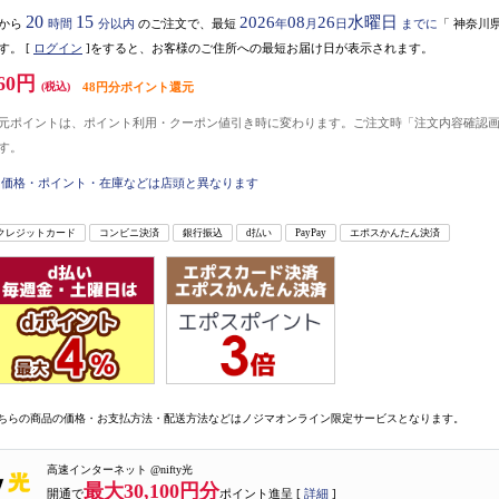
20
15
2026
08
26
水曜日
から
時間
分以内
のご注文で、最短
年
月
日
までに
「
神奈川
す。
[
ログイン
]をすると、お客様のご住所への最短お届け日が表示されます。
60円
(税込)
48円分ポイント還元
元ポイントは、ポイント利用・クーポン値引き時に変わります。ご注文時「注文内容確認
す。
価格・ポイント・在庫などは店頭と異なります
クレジットカード
コンビニ決済
銀行振込
d払い
PayPay
エポスかんたん決済
ちらの商品の価格・お支払方法・配送方法などはノジマオンライン限定サービスとなります。
高速インターネット @nifty光
最大30,100円分
開通で
ポイント進呈 [
詳細
]