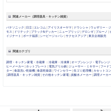
関連メーカー（調理器具・キッチン雑貨）
パナソニック
|
日立
|
エレコム
|
アイリスオーヤマ
|
ドウシシャ
|
ウェザリー・
モス
|
ドリテック
|
ブラック&デッカー
|
ニューブリッジ
|
デロンギ
|
ブルーノ
|
イジナート
|
ボーテ福原
|
シービージャパン
|
サクセスアジア
|
東京企画販売
関連カテゴリ
調理・キッチン家電・冷蔵庫
：
冷蔵庫・冷凍庫
|
オーブンレンジ・電子レンジ
ヒーメーカー
|
ホットプレート
|
電気グリル鍋
|
ジューサー・ミキサー
|
フード
ター
|
食器洗い乾燥機
|
食器乾燥器
|
ワインセラー
|
生ゴミ処理機
|
カセットコ
|
調理器具・キッチン雑貨
|
その他キッチン家電
|
炭酸水メーカー
|
調理メーカ