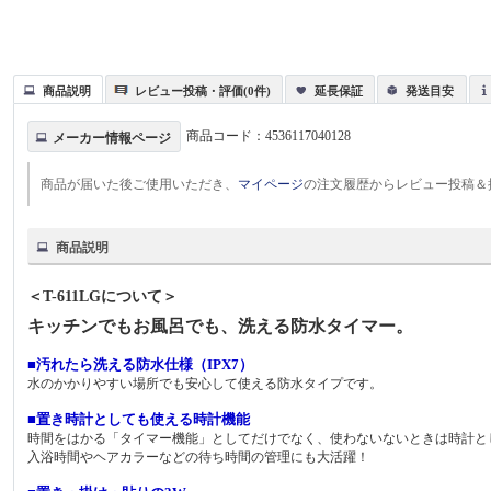
商品説明
レビュー投稿・評価(0件)
延長保証
発送目安
商品コード：
4536117040128
メーカー情報ページ
商品が届いた後ご使用いただき、
マイページ
の注文履歴からレビュー投稿＆
商品説明
＜T-611LGについて＞
キッチンでもお風呂でも、洗える防水タイマー。
■汚れたら洗える防水仕様（IPX7）
水のかかりやすい場所でも安心して使える防水タイプです。
■置き時計としても使える時計機能
時間をはかる「タイマー機能」としてだけでなく、使わないないときは時計と
入浴時間やヘアカラーなどの待ち時間の管理にも大活躍！