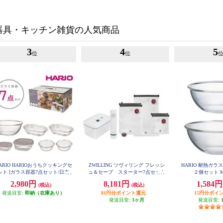
器具・キッチン雑貨の人気商品
3
4
5
位
位
ARIO HARIOおうちクッキングセ
ZWILLING ツヴィリング フレッシ
HARIO 耐熱ガ
ット [ガラス容器7点セット/日本
ュ＆セーブ スターター7点セット
２個セット M
36815-006-0
製] HOCK-26-TGR
2,980円
8,181円
1,584
(税込)
(税込)
発送目安:
即納（在庫あり）
81円分ポイント還元
15円分ポイ
発送目安:
3ヶ月
発送目安: