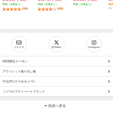
即納（在庫あり）
即納（在庫あり）
即納（在庫あり）
8
3ヶ
(3件)
(3件)
メルマガ
旧Twitter
Instagram
WEB限定クーポン
アウトレット掘り出し物
中古(PC/スマホ/カメラ)
ノジマのプライベートブランド
先頭へ戻る