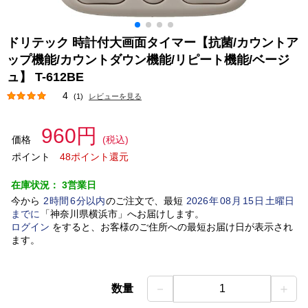
ドリテック 時計付大画面タイマー【抗菌/カウントア
ップ機能/カウントダウン機能/リピート機能/ベージ
ュ】 T-612BE
4
(1)
レビューを見る
960円
価格
(税込)
ポイント
48ポイント還元
在庫状況：
3営業日
今から
2
時間
6
分以内
のご注文で、最短
2026
年
08
月
15
日
土曜日
までに
「
神奈川県横浜市
」
へお届けします。
ログイン
をすると、お客様のご住所への最短お届け日が表示され
ます。
－
＋
数量
1