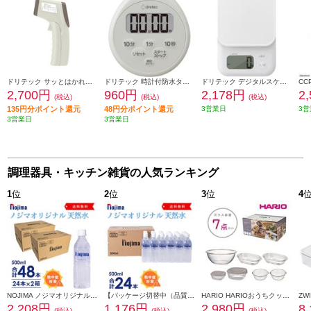
ドリテック サッとはかれる温度計 O-604
ドリテック 時計付防水タイマー【防水仕様/リピート機能付き/置き/掛け/貼り/ライトグレー】 T-611LG
ドリテック デジタルスケール ガナッシュ【3㎏/1g単位/オートパワーオフ機能付/壁掛けフック穴付/ホワイト】 KS-833WT
2,700円
960円
2,178円
2
(税込)
(税込)
(税込)
135円分ポイント還元
48円分ポイント還元
3営業日
3営
3営業日
3営業日
調理器具・キッチン雑貨の人気ランキング
1
位
2
位
3
位
4
NOJIMA ノジマオリジナル 500ml天然水48本(24本の2箱セット) TOKU2-ESNW500
【パッケージ切替中（品質に違いはございません）】 NOJIMA ノジマオリジナル 500ml天然水24本セット ESNW500
HARIO HARIOおうちクッキングセット [ガラス容器7点セット/日本製] HOCK-26-TGR
2,208円
1,176円
2,980円
8
(税込)
(税込)
(税込)