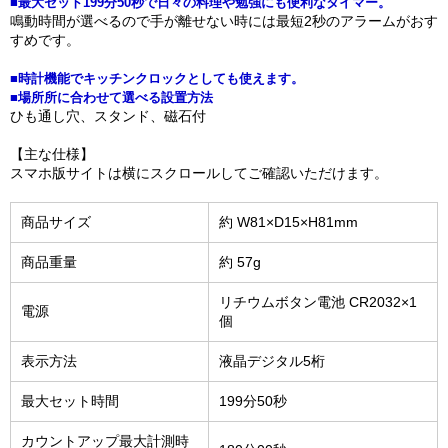
■最大セット199分50秒で日々の料理や勉強にも便利なタイマー。
鳴動時間が選べるので手が離せない時には最短2秒のアラームがおす
すめです。
■時計機能でキッチンクロックとしても使えます。
■場所所に合わせて選べる設置方法
ひも通し穴、スタンド、磁石付
【主な仕様】
スマホ版サイトは横にスクロールしてご確認いただけます。
商品サイズ
約 W81×D15×H81mm
商品重量
約 57g
リチウムボタン電池 CR2032×1
電源
個
表示方法
液晶デジタル5桁
最大セット時間
199分50秒
カウントアップ最大計測時