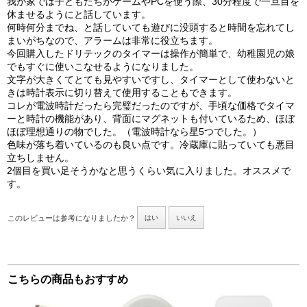
我が家では子どもたちがゲームやPCを使う際、30分程度で一旦目を
休ませるようにと話しています。
何時何分までね、と話していても遊びに没頭すると時間を忘れてし
まいがちなので、アラームは非常に役立ちます。
今回購入したドリテックのタイマーは操作が簡単で、幼稚園児の娘
でもすぐに使いこなせるようになりました。
文字が大きくてとても見やすいですし、タイマーとして使わないと
きは時計表示に切り替えて使用することもできます。
コレが電波時計だったら完璧だったのですが、手頃な価格でタイマ
ーと時計の機能があり、背面にマグネットも付いているため、ほぼ
ほぼ理想通りの物でした。（電波時計なら星5つでした。）
色味が落ち着いているのも良い点です。冷蔵庫に貼っていても悪目
立ちしません。
2個目を買い足そうかなと思うくらい気に入りました。オススメで
す。
このレビューは参考になりましたか？
はい
いいえ
こちらの商品もおすすめ