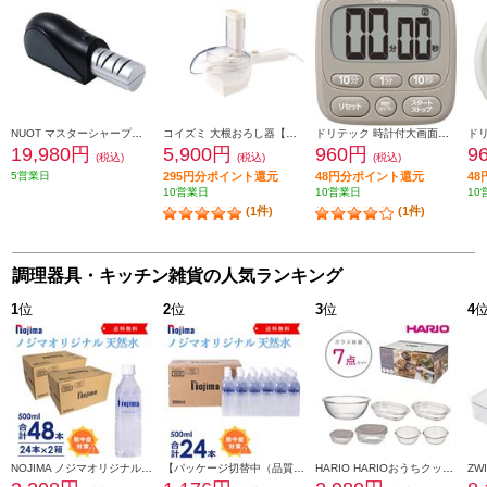
NUOT マスターシャープナープロ 電動式コードレスシャープナー 包丁研ぎ MSP-01
コイズミ 大根おろし器【安全スイッチ/2枚刃/クリーム】 KDO-1010-C
ドリテック 時計付大画面タイマー【抗菌/カウントアップ機能/カウントダウン機能/リピート機能/ベージュ】 T-612BE
19,980円
5,900円
960円
9
(税込)
(税込)
(税込)
5営業日
295円分ポイント還元
48円分ポイント還元
4
10営業日
10営業日
10
(1件)
(1件)
調理器具・キッチン雑貨の人気ランキング
1
位
2
位
3
位
4
NOJIMA ノジマオリジナル 500ml天然水48本(24本の2箱セット) TOKU2-ESNW500
【パッケージ切替中（品質に違いはございません）】 NOJIMA ノジマオリジナル 500ml天然水24本セット ESNW500
HARIO HARIOおうちクッキングセット [ガラス容器7点セット/日本製] HOCK-26-TGR