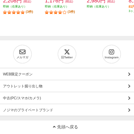
2,208円
1,176円
2,980円
8
(税込)
(税込)
(税込)
即納（在庫あり）
即納（在庫あり）
即納（在庫あり）
8
3ヶ
(3件)
(3件)
メルマガ
旧Twitter
Instagram
WEB限定クーポン
アウトレット掘り出し物
中古(PC/スマホ/カメラ)
ノジマのプライベートブランド
先頭へ戻る