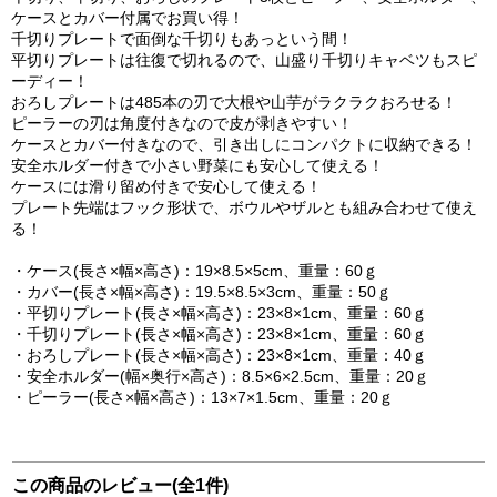
ケースとカバー付属でお買い得！
千切りプレートで面倒な千切りもあっという間！
平切りプレートは往復で切れるので、山盛り千切りキャベツもスピ
ーディー！
おろしプレートは485本の刃で大根や山芋がラクラクおろせる！
ピーラーの刃は角度付きなので皮が剥きやすい！
ケースとカバー付きなので、引き出しにコンパクトに収納できる！
安全ホルダー付きで小さい野菜にも安心して使える！
ケースには滑り留め付きで安心して使える！
プレート先端はフック形状で、ボウルやザルとも組み合わせて使え
る！
・ケース(長さ×幅×高さ)：19×8.5×5cm、重量：60ｇ
・カバー(長さ×幅×高さ)：19.5×8.5×3cm、重量：50ｇ
・平切りプレート(長さ×幅×高さ)：23×8×1cm、重量：60ｇ
・千切りプレート(長さ×幅×高さ)：23×8×1cm、重量：60ｇ
・おろしプレート(長さ×幅×高さ)：23×8×1cm、重量：40ｇ
・安全ホルダー(幅×奥行×高さ)：8.5×6×2.5cm、重量：20ｇ
・ピーラー(長さ×幅×高さ)：13×7×1.5cm、重量：20ｇ
この商品のレビュー(全1件)