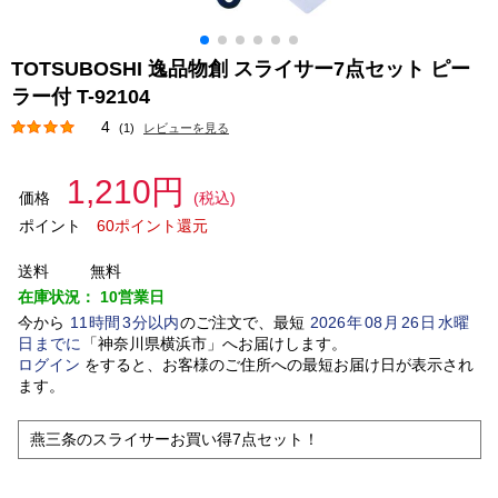
TOTSUBOSHI 逸品物創 スライサー7点セット ピー
ラー付 T-92104
4
(1)
レビューを見る
1,210円
価格
(税込)
ポイント
60ポイント還元
送料
無料
在庫状況：
10営業日
今から
11
時間
3
分以内
のご注文で、最短
2026
年
08
月
26
日
水曜
日
までに
「
神奈川県横浜市
」
へお届けします。
ログイン
をすると、お客様のご住所への最短お届け日が表示され
ます。
燕三条のスライサーお買い得7点セット！