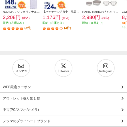
NOJIMA ノジマオリジナル 500ml天然水48本(24本の2箱セット) TOKU2-ESNW500
【パッケージ切替中（品質に違いはございません）】 NOJIMA ノジマオリジナル 500ml天然水24本セット ESNW500
HARIO HARIOおうちクッキングセット [ガラス容器7点セット/日本製] HOCK-26-TGR
2,208円
1,176円
2,980円
8
(税込)
(税込)
(税込)
即納（在庫あり）
即納（在庫あり）
即納（在庫あり）
8
3ヶ
(3件)
(3件)
メルマガ
旧Twitter
Instagram
WEB限定クーポン
アウトレット掘り出し物
中古(PC/スマホ/カメラ)
ノジマのプライベートブランド