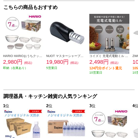
こちらの商品もおすすめ
HARIO HARIOおうちクッキングセット [ガラス容器7点セット/日本製] HOCK-26-TGR
NUOT マスターシャープナープロ 電動式コードレスシャープナー 包丁研ぎ MSP-01
コイズミ 充電式電動ミル KPM0200S
2,980円
19,980円
2,498円
1
(税込)
(税込)
(税込)
即納（在庫あり）
5営業日
124円分ポイント還元
1
10営業日
10
調理器具・キッチン雑貨の人気ランキング
1
位
2
位
3
位
4