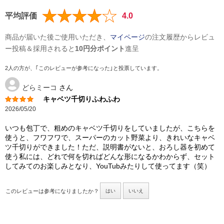
平均評価
4.0
商品が届いた後ご使用いただき、
マイページ
の注文履歴からレビュ
ー投稿＆採用されると
10円分ポイント
進呈
2人の方が、｢このレビューが参考になった｣と投票しています。
どらミーコ
さん
キャベツ千切りふわふわ
2026/05/20
いつも包丁で、粗めのキャベツ千切りをしていましたが、こちらを
使うと、フワフワで、スーパーのカット野菜より、きれいなキャベ
ツ千切りができました！ただ、説明書がないと、おろし器を初めて
使う私には、どれで何を切ればどんな形になるかわからず、セット
してみてのお楽しみとなり、YouTubみたりして使ってます（笑）
このレビューは参考になりましたか？
はい
いいえ