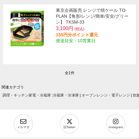
東京企画販売 レンジで焼ケール TO-
PLAN【角形/レンジ/簡単/安全/グリー
ン】 TKSM-33
3,100円
(税込)
155円分ポイント還元
発送目安：10営業日
全1件
関連カテゴリ
調理・キッチン家電・冷蔵庫
:
冷蔵庫・冷凍庫
|
オーブンレンジ・電子レンジ
|
炊
メルマガ
旧Twitter
Instagram