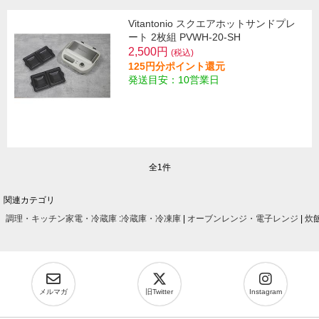
Vitantonio スクエアホットサンドプレ
ート 2枚組 PVWH-20-SH
2,500円
(税込)
125円分ポイント還元
発送目安：10営業日
全1件
関連カテゴリ
調理・キッチン家電・冷蔵庫
:
冷蔵庫・冷凍庫
|
オーブンレンジ・電子レンジ
|
炊
メルマガ
旧Twitter
Instagram