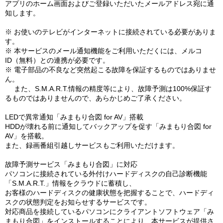
アプリのホーム画面およびご登録いただいたメールアドレス宛に通
知します。
※ お使いのテレビがインターネットに接続されている必要がありま
す。
※ 本サービスのメール通知機能をご利用いただくには、メルコ
ID（無料）との連携が必要です。
※ 電子部品の不良など突然起こる故障を保証するものではありませ
ん。
また、S.M.A.R.T.情報の精度等により、故障予測は100%保証す
るものではありませんので、あらかじめご了承ください。
LEDで異常通知「みまもり合図 for AV」搭載
HDDが壊れる前に通知してバックアップを促す「みまもり合図 for
AV」を搭載。
また、録画番組引越しサービスもご利用いただけます。
故障予測サービス「みまもり合図」に対応
パソコンに接続されている外付けハードディスクの自己診断機能
「S.M.A.R.T.」情報をクラウドに蓄積し、
お客様のハードディスクの健康状態を把握することで、ハードディ
スクの状態判定をお知らせするサービスです。
対応商品を接続しているパソコンにクライアントソフトウェア「み
まもり合図」をインストールすることにより、本サービスが提供さ