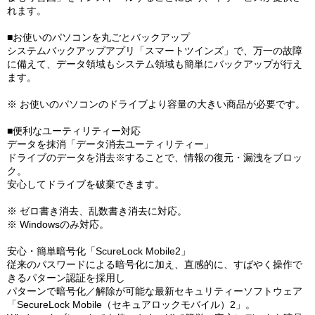
れます。
■お使いのパソコンを丸ごとバックアップ
システムバックアップアプリ「スマートツインズ」で、万一の故障
に備えて、データ領域もシステム領域も簡単にバックアップが行え
ます。
※ お使いのパソコンのドライブより容量の大きい商品が必要です。
■便利なユーティリティー対応
データを抹消「データ消去ユーティリティー」
ドライブのデータを消去※することで、情報の復元・漏洩をブロッ
ク。
安心してドライブを破棄できます。
※ ゼロ書き消去、乱数書き消去に対応。
※ Windowsのみ対応。
安心・簡単暗号化「ScureLock Mobile2」
従来のパスワードによる暗号化に加え、直感的に、すばやく操作で
きるパターン認証を採用し
パターンで暗号化／解除が可能な最新セキュリティーソフトウェア
「SecureLock Mobile（セキュアロックモバイル）2」。