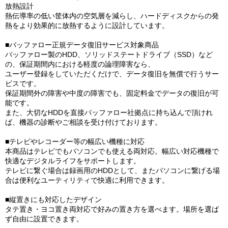
放熱設計
熱伝導率の低い筐体内の空気層を減らし、ハードディスクからの発
熱をより効果的に放熱するように設計しています。
■バッファロー正規データ復旧サービス対象商品
バッファロー製のHDD、ソリッドステートドライブ（SSD）など
の、保証期間内における軽度の論理障害なら、
ユーザー登録をしていただくだけで、データ復旧を無償で行うサー
ビスです。
保証期間外の障害や中度の障害でも、固定料金でデータの復旧が可
能です。
また、大切なHDDを直接バッファロー社拠点に持ち込んで頂けれ
ば、機器の診断やご相談を受け付けております。
■テレビやレコーダー等の幅広い機種に対応
本商品はテレビでもパソコンでも使える両対応。幅広い対応機種で
快適なデジタルライフをサポートします。
テレビに繋ぐ場合は録画用のHDDとして、またパソコンに繋げる場
合は便利なユーティリティで快適に利用できます。
■縦置きにも対応したデザイン
タテ置き・ヨコ置き両対応で好みの置き方を選べます。場所を選ば
ず自由に設置できます。