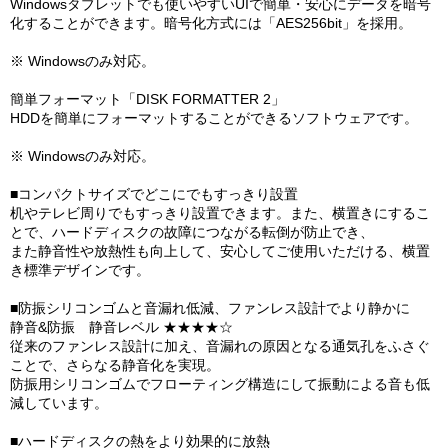
Windowsタブレットでも使いやすいUIで簡単・安心にデータを暗号
化することができます。暗号化方式には「AES256bit」を採用。
※ Windowsのみ対応。
簡単フォーマット「DISK FORMATTER 2」
HDDを簡単にフォーマットすることができるソフトウェアです。
※ Windowsのみ対応。
■コンパクトサイズでどこにでもすっきり設置
机やテレビ周りでもすっきり設置できます。また、横置きにするこ
とで、ハードディスクの故障につながる転倒が防止でき、
また静音性や放熱性も向上して、安心してご使用いただける、横置
き標準デザインです。
■防振シリコンゴムと音漏れ低減、ファンレス設計でより静かに
静音&防振 静音レベル ★★★★☆
従来のファンレス設計に加え、音漏れの原因となる通気孔をふさぐ
ことで、さらなる静音化を実現。
防振用シリコンゴムでフローティング構造にして振動による音も低
減しています。
■ハードディスクの熱をより効果的に放熱