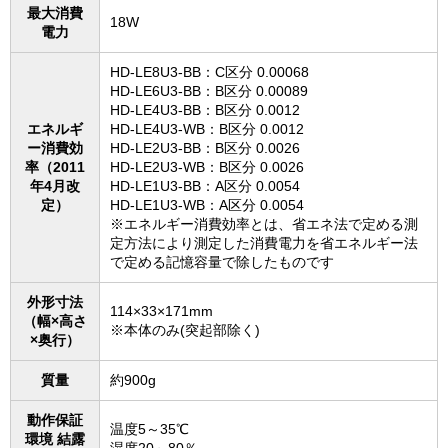
最大消費
18W
電力
HD-LE8U3-BB：C区分 0.00068
HD-LE6U3-BB：B区分 0.00089
HD-LE4U3-BB：B区分 0.0012
エネルギ
HD-LE4U3-WB：B区分 0.0012
ー消費効
HD-LE2U3-BB：B区分 0.0026
率（2011
HD-LE2U3-WB：B区分 0.0026
年4月改
HD-LE1U3-BB：A区分 0.0054
定）
HD-LE1U3-WB：A区分 0.0054
※エネルギー消費効率とは、省エネ法で定める測
定方法により測定した消費電力を省エネルギー法
で定める記憶容量で除したものです
外形寸法
114×33×171mm
（幅×高さ
※本体のみ(突起部除く)
×奥行）
質量
約900g
動作保証
温度5～35℃
環境 結露