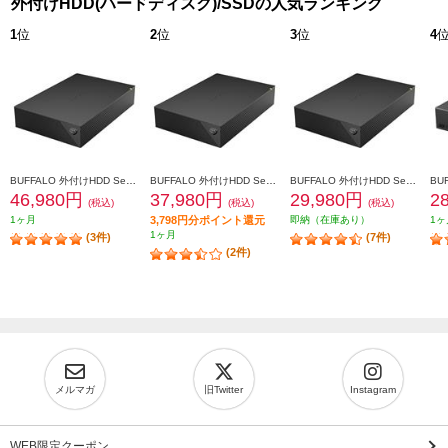
外付けHDD(ハードディスク)/SSDの人気ランキング
1
位
2
位
3
位
4
BUFFALO 外付けHDD SeagateBasic USB3.2(Gen1)対応 8TB HD-SGDA8U3-B
BUFFALO 外付けHDD SeagateBasic USB3.2(Gen1)対応 6TB HD-SGDA6U3-B
BUFFALO 外付けHDD SeagateBasic USB3.2(Gen1)対応 4TB HD-SGDA4U3-B
46,980円
37,980円
29,980円
2
(税込)
(税込)
(税込)
1ヶ月
3,798円分ポイント還元
即納（在庫あり）
1ヶ
1ヶ月
(3件)
(7件)
(2件)
メルマガ
旧Twitter
Instagram
WEB限定クーポン