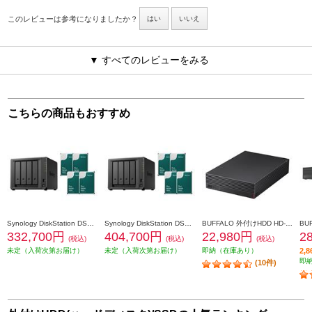
このレビューは参考になりましたか？
はい
いいえ
▼ すべてのレビューをみる
こちらの商品もおすすめ
Synology DiskStation DS925+ +HAT3300-4TB 4個 DS925_HAT3300-4TB4
Synology DiskStation DS925+ +HAT3300-6TB 4個 DS925_HAT3300-6TB4
BUFFALO 外付けHDD HD-EDS-E【4TB/USB3.2/デバイス連動電源/AV機器対応/2020年11月モデル】 HD-EDS4U3-BE
332,700円
404,700円
22,980円
2
(税込)
(税込)
(税込)
未定（入荷次第お届け）
未定（入荷次第お届け）
即納（在庫あり）
2,
即
(10件)