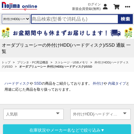
ログイン
新規会員登録(無料)
オーダブリューシーの外付けHDD(ハードディスク)/SSD 通販 一
覧
トップ
プリンタ・PC周辺機器
ストレージ・USBメモリ
外付けHDD(ハードディス
ク)/SSD
オーダブリューシー 外付けHDD(ハードディスク)/SSD
ハードディスク
や
SSD
の商品をご紹介しております。
外付け
や
内蔵タイプ
と
用途に応じた商品を取り扱っております。
在庫状況やメーカー名などで絞り込み▼