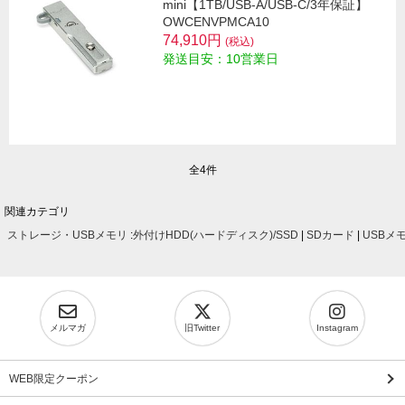
mini【1TB/USB-A/USB-C/3年保証】
OWCENVPMCA10
74,910円
(税込)
発送目安：10営業日
全4件
関連カテゴリ
ストレージ・USBメモリ
:
外付けHDD(ハードディスク)/SSD
|
SDカード
|
USBメ
メルマガ
旧Twitter
Instagram
WEB限定クーポン