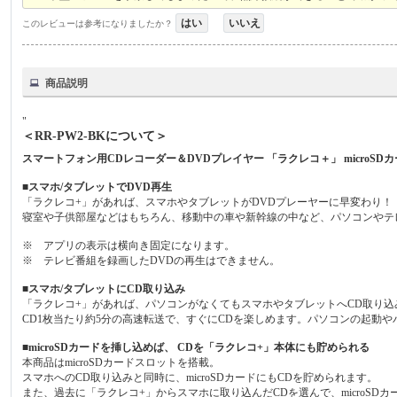
はい
いいえ
このレビューは参考になりましたか？
商品説明
"
＜RR-PW2-BKについて＞
スマートフォン用CDレコーダー＆DVDプレイヤー 「ラクレコ＋」 microSD
■スマホ/タブレットでDVD再生
「ラクレコ+」があれば、スマホやタブレットがDVDプレーヤーに早変わり！
寝室や子供部屋などはもちろん、移動中の車や新幹線の中など、パソコンやテ
※ アプリの表示は横向き固定になります。
※ テレビ番組を録画したDVDの再生はできません。
■スマホ/タブレットにCD取り込み
「ラクレコ+」があれば、パソコンがなくてもスマホやタブレットへCD取り込
CD1枚当たり約5分の高速転送で、すぐにCDを楽しめます。パソコンの起動
■microSDカードを挿し込めば、 CDを「ラクレコ+」本体にも貯められる
本商品はmicroSDカードスロットを搭載。
スマホへのCD取り込みと同時に、microSDカードにもCDを貯められます。
また、過去に「ラクレコ+」からスマホに取り込んだCDを選んで、microSD