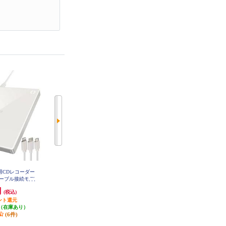
ホ用CDレコーダー
BUFFALO USB3.2(Gen1)ポータブ
ELECOM CDプレーヤー コンパク
ーブル接続モデ
ルDVD Type-C/再生･書込みソフト
ト ポータブル Bluetooth対応 リモ
1-WH
添付 DVSM-PTC8U3-BKB
コン付属 卓上 イヤホン付属 語学
円
7,201円
8,210円
(税込)
(税込)
(税込)
学習 ホワイト LCP-PAPB02WH
ント還元
360円分ポイント還元
821円分ポイント還元
（在庫あり）
発送目安:
即納（在庫あり）
発送目安:
3営業日
(6件)
(6件)