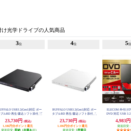
付け光学ドライブの人気商品
3
4
5
位
位
UFFALO USB3.2(Gen1)対応 ポー
BUFFALO USB3.2(Gen1)対応 ポー
ELECOM 外付け
ブルBD 再生/書込ソフト添付 ブ
タブルBD 再生/書込ソフト添付 ホ
DVD 対応 USB 3.
ラック BRXL-PT6U3-BKE
ワイト BRXL-PT6U3-WHE
本(Type-C+Type
23,730円
23,730円
4,983
(税込)
(税込)
ソフト バスパワー
LDR-PWA8
1,186円分ポイント還元
1,186円分ポイント還元
発送目安:
発送目安:
即納（在庫あり）
発送目安:
5営業日