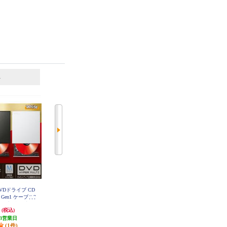
6
7
位
位
位
DVDドライブ CD
BUFFALO USB3.2(Gen1)対応 ポー
BUFFALO USB2.0対応 ポータブル
2 Gen1 ケーブル2
タブルDVD 書込ソフト添付 ブラ
DVD 書込ソフト添付 ブラック DV
SM-PLV8U2-BKB
-A) 再生 編集 書込
ック DVSM-PTV8U3-BKB
円
6,346円
5,491円
(税込)
(税込)
(税込)
 軽量 ホワイト
U3CVWH
3営業日
317円分ポイント還元
274円分ポイント還元
(1件)
発送目安:
5営業日
発送目安:
即納（在庫残りわず