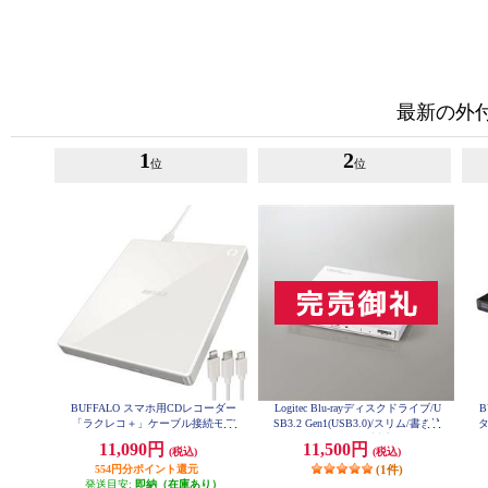
最新の外
1
2
位
位
BUFFALO スマホ用CDレコーダー
Logitec Blu-rayディスクドライブ/U
B
「ラクレコ＋」ケーブル接続モデ
SB3.2 Gen1(USB3.0)/スリム/書き込
タ
ル RR-C1-WH
みソフト付/UHDBD対応/ホワイト
11,090円
11,500円
(税込)
(税込)
LBD-PWA6U3LWH
554円分ポイント還元
(1件)
発送目安:
即納（在庫あり）