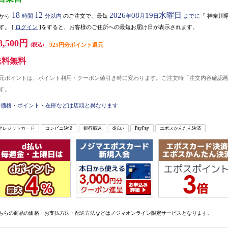
18
12
2026
08
19
水曜日
から
時間
分以内
のご注文で、最短
年
月
日
までに
「
神奈川
す。
[
ログイン
]をすると、お客様のご住所への最短お届け日が表示されます。
8,500円
(税込)
925円分ポイント還元
送料無料
元ポイントは、ポイント利用・クーポン値引き時に変わります。ご注文時「注文内容確認
す。
価格・ポイント・在庫などは店頭と異なります
クレジットカード
コンビニ決済
銀行振込
d払い
PayPay
エポスかんたん決済
ちらの商品の価格・お支払方法・配送方法などはノジマオンライン限定サービスとなります。