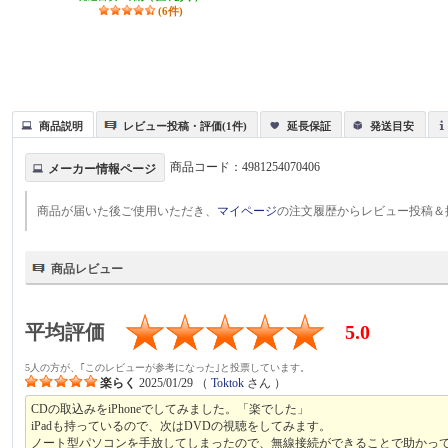
(6件)
商品説明
レビュー投稿・評価(1件)
延長保証
発送目安
商品コード：
4981254070406
メーカー情報ページ
商品が届いた後ご使用いただき、
マイページ
の注文履歴からレビュー投稿＆
商品レビュー
平均評価
5.0
5人の方が、｢このレビューが参考になった｣と投票しています。
楽らく
2025/01/29
（
Toktok
さん ）
CDの取込みをiPhoneでしてみました。「楽でした」
iPadも持っているので、次はDVDの視聴をしてみます。
ノート型パソコンを手放してしまったので、無線接続ができることで助かっ