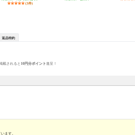
(3件)
返品特約
掲載されると
10円分ポイント
進呈！
ています。