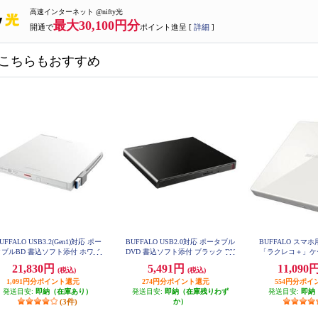
高速インターネット @nifty光
最大30,100円分
開通で
ポイント進呈 [
詳細
]
こちらもおすすめ
UFFALO USB3.2(Gen1)対応 ポー
BUFFALO USB2.0対応 ポータブル
BUFFALO スマ
タブルBD 書込ソフト添付 ホワイ
DVD 書込ソフト添付 ブラック DV
「ラクレコ＋」ケ
SM-PLV8U2-BKB
ト BRXL-PTV6U3-WHB
ル RR-C
21,830円
5,491円
11,090
(税込)
(税込)
1,091円分ポイント還元
274円分ポイント還元
554円分ポイ
発送目安:
即納（在庫あり）
発送目安:
即納（在庫残りわず
発送目安:
即納
(3件)
か）