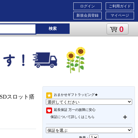
ログイン
ご利用ガイド
新規会員登録
マイページ
0
検索
おまかせギフトラッピング★
oSDスロット搭
延長保証
万一の故障に安心
保証について詳しくはこちら
数量：