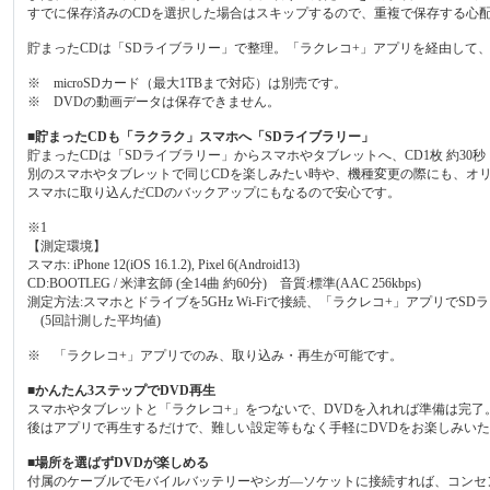
すでに保存済みのCDを選択した場合はスキップするので、重複で保存する心
貯まったCDは「SDライブラリー」で整理。「ラクレコ+」アプリを経由して
※ microSDカード（最大1TBまで対応）は別売です。
※ DVDの動画データは保存できません。
■貯まったCDも「ラクラク」スマホへ「SDライブラリー」
貯まったCDは「SDライブラリー」からスマホやタブレットへ、CD1枚 約30
別のスマホやタブレットで同じCDを楽しみたい時や、機種変更の際にも、オ
スマホに取り込んだCDのバックアップにもなるので安心です。
※1
【測定環境】
スマホ: iPhone 12(iOS 16.1.2), Pixel 6(Android13)
CD:BOOTLEG / 米津玄師 (全14曲 約60分) 音質:標準(AAC 256kbps)
測定方法:スマホとドライブを5GHz Wi-Fiで接続、「ラクレコ+」アプリで
(5回計測した平均値)
※ 「ラクレコ+」アプリでのみ、取り込み・再生が可能です。
■かんたん3ステップでDVD再生
スマホやタブレットと「ラクレコ+」をつないで、DVDを入れれば準備は完了
後はアプリで再生するだけで、難しい設定等もなく手軽にDVDをお楽しみい
■場所を選ばずDVDが楽しめる
付属のケーブルでモバイルバッテリーやシガ―ソケットに接続すれば、コンセ