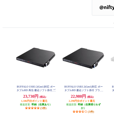
BUFFALO USB3.2(Gen1)対応 ポー
BUFFALO USB3.2(Gen1)対応 ポー
B
タブルBD 再生/書込ソフト添付 ブ
タブルBD 書込ソフト添付 ブラッ
ラック BRXL-PT6U3-BKE
ク BRXL-PTV6U3-BKB
23,730円
22,980円
(税込)
(税込)
1,186円分ポイント還元
2,298円分ポイント還元
発送目安:
即納（在庫あり）
発送目安:
即納（在庫残りわず
(3件)
か）
(3件)