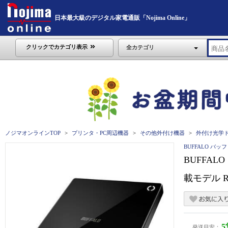
日本最大級のデジタル家電通販「Nojima Online」
クリックでカテゴリ表示
全カテゴリ
ノジマオンラインTOP
プリンタ・PC周辺機器
その他外付け機器
外付け光学
BUFFALO バッ
BUFFA
載モデル R
発送目安：