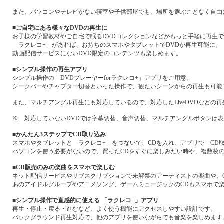
また、パソコンやテレビがない寝室や子供部屋でも、場所を選ぶことなく自由
■ご自宅にある様々なDVDの再生に
お子様の学習教材やご自宅で眠るDVDコレクションなどがもっと手軽に再生
「ラクレコ+」があれば、お持ちのスマホやタブレットでDVDが再生可能に。
動画配信サービスにないDVD限定のコンテンツも楽しめます。
■シンプル操作の再生アプリ
シンプル操作の「DVDプレーヤーforラクレコ+」アプリをご用意。
シークバーやチャプター切替といった操作で、観たいシーンからの再生も可能
また、マルチアングル再生にも対応しているので、対応したLiveDVDなどの
※ 対応していないDVDでは字幕切替、音声切替、マルチアングルボタンは
■かんたん3ステップでCD取り込み
スマホやタブレットと「ラクレコ+」をつないで、CDを入れ、アプリで「CD
パソコンを使う必要がないので、買ったCDをすぐに楽しみたい時や、複数枚
■CD販売のみの楽曲をスマホで楽しむ
ネット配信サービスやサブスクリプションで未解禁のアーティストの楽曲や、
あのアイドルグループやアニメソング、ゲームミュージックのCDもスマホで
■シンプル操作で直感的に使える 「ラクレコ+」アプリ
再生・停止・戻る・進むなど、よく使う機能にアクセスしやすい設計です。
バックグラウンド再生対応で、他のアプリを使いながらでも音楽を楽しめます