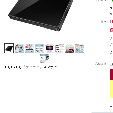
今
ま
1
価格：
還
ま
支払方法：
CDもDVDも『ラクラク』スマホで
こ