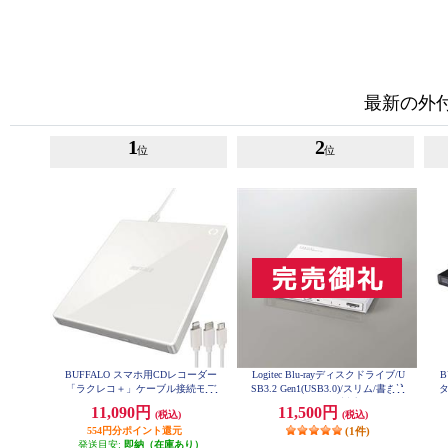
最新の外
1
2
位
位
BUFFALO スマホ用CDレコーダー
Logitec Blu-rayディスクドライブ/U
B
「ラクレコ＋」ケーブル接続モデ
SB3.2 Gen1(USB3.0)/スリム/書き込
タ
ル RR-C1-WH
みソフト付/UHDBD対応/ホワイト
11,090円
11,500円
(税込)
(税込)
LBD-PWA6U3LWH
554円分ポイント還元
(1件)
発送目安:
即納（在庫あり）