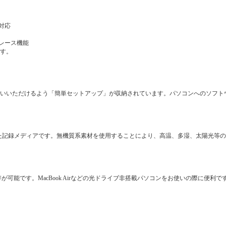
対応
レース機能
です。
使いいただけるよう「簡単セットアップ」が収納されています。パソコンへのソフト
した記録メディアです。無機質系素材を使用することにより、高温、多湿、太陽光等
保存が可能です。MacBook Airなどの光ドライブ非搭載パソコンをお使いの際に便利で