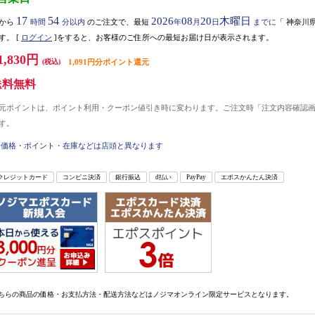
17
54
2026
08
20
木曜日
から
時間
分以内
のご注文で、最短
年
月
日
までに
「
神奈川
す。
[
ログイン
]をすると、お客様のご住所への最短お届け日が表示されます。
1,830円
(税込)
1,091円分ポイント還元
送料無料
元ポイントは、ポイント利用・クーポン値引き時に変わります。ご注文時「注文内容確認
す。
価格・ポイント・在庫などは店頭と異なります
クレジットカード
コンビニ決済
銀行振込
d払い
PayPay
エポスかんたん決済
ちらの商品の価格・お支払方法・配送方法などはノジマオンライン限定サービスとなります。