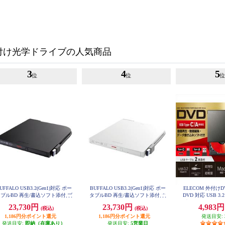
付け光学ドライブの人気商品
3
4
5
位
位
UFFALO USB3.2(Gen1)対応 ポー
BUFFALO USB3.2(Gen1)対応 ポー
ELECOM 外付け
ブルBD 再生/書込ソフト添付 ブ
タブルBD 再生/書込ソフト添付 ホ
DVD 対応 USB 3.
ラック BRXL-PT6U3-BKE
ワイト BRXL-PT6U3-WHE
本(Type-C+Type
23,730円
23,730円
4,983
(税込)
(税込)
ソフト バスパワー
LDR-PWA8
1,186円分ポイント還元
1,186円分ポイント還元
発送目安:
発送目安:
即納（在庫あり）
発送目安:
5営業日