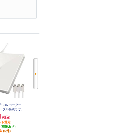
ホ用CDレコーダー
BUFFALO USB3.2(Gen1)ポータブ
BUFFALO スマホ用CDレコーダー
ーブル接続モデ
ルDVD Type-C/再生･書込みソフト
「ラクレコ＋」DVD再生＆microS
1-WH
添付 DVSM-PTC8U3-BKB
Dスロット搭載モデル RR-PW2-B
円
7,201円
18,500円
(税込)
(税込)
(税込)
K
ント還元
360円分ポイント還元
925円分ポイント還元
（在庫あり）
発送目安:
即納（在庫あり）
発送目安:
5営業日
(6件)
(6件)
(1件)