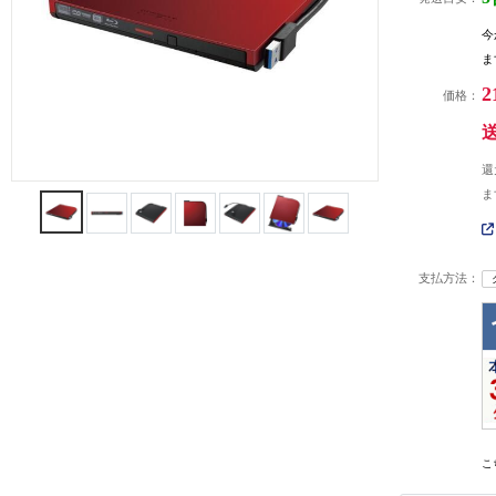
今
ま
2
価格：
還
ま
支払方法：
こ