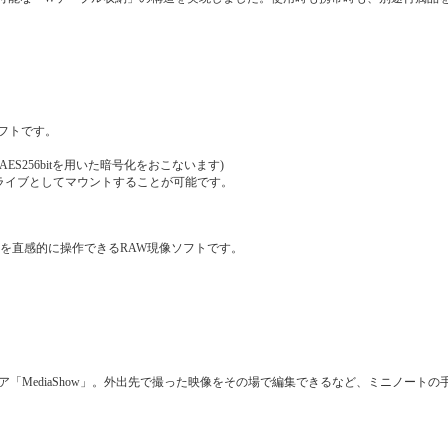
フトです。
S256bitを用いた暗号化をおこないます)
ライブとしてマウントすることが可能です。
を直感的に操作できるRAW現像ソフトです。
ェア「MediaShow」。外出先で撮った映像をその場で編集できるなど、ミニノート