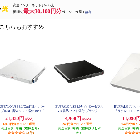
高速インターネット @nifty光
最大30,100円分
開通で
ポイント進呈 [
詳細
]
こちらもおすすめ
UFFALO USB3.2(Gen1)対応 ポー
BUFFALO USB2.0対応 ポータブル
BUFFALO スマ
タブルBD 書込ソフト添付 ホワイ
DVD 書込ソフト添付 ブラック DV
「ラクレコ＋」ケ
SM-PLV8U2-BKB
ト BRXL-PTV6U3-WHB
ル RR-C
21,830円
4,968円
11,090
(税込)
(税込)
1,091円分ポイント還元
248円分ポイント還元
554円分ポイ
発送目安:
即納（在庫あり）
発送目安:
即納（在庫残りわず
発送目安:
即納
(3件)
か）