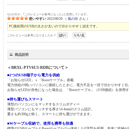
4人の方が、｢このレビューが参考になった｣と投票しています。
使いやすい
2022/08/20
（
風の街
さん ）
PC接続用のUSBの太さが太いので分かりやすく頑丈です。
はい
いいえ
このレビューは参考になりましたか？
商品説明
＜BRXL-PTV6U3-RDBについて＞
■2つのUSB端子から電力を供給
「お知らせLED」＋「Boostケーブル」搭載
電力供給の弱いパソコンに接続したときに、電力不足を一目で分かりやすく伝え
お知らせLEDが赤色になった場合は、「Boostケーブル」（USB接続）を併
■持ち運びもスマート
薄型のパソコンにもマッチするスリムボディー
薄型パソコンにもマッチする厚さ14.4mmのスリム設計。
重さも約300gと軽く、スマートに持ち運びができます。
■Wケーブル収納で、使用も携帯も快適
標準のUSBケーブルとBoostケーブルは一体化したF字型を採用。本体に収