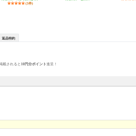
(3件)
返品特約
掲載されると
10円分ポイント
進呈！