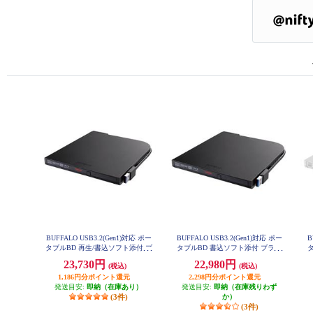
BUFFALO USB3.2(Gen1)対応 ポー
BUFFALO USB3.2(Gen1)対応 ポー
B
タブルBD 再生/書込ソフト添付 ブ
タブルBD 書込ソフト添付 ブラッ
ラック BRXL-PT6U3-BKE
ク BRXL-PTV6U3-BKB
23,730円
22,980円
(税込)
(税込)
1,186円分ポイント還元
2,298円分ポイント還元
発送目安:
即納（在庫あり）
発送目安:
即納（在庫残りわず
(3件)
か）
(3件)