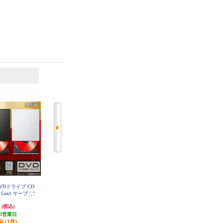
6
7
位
位
位
DVDドライブ CD
BUFFALO USB3.2(Gen1)対応 ポー
BUFFALO USB2.0対応 ポータブル
2 Gen1 ケーブル2
タブルDVD 書込ソフト添付 ブラ
DVD 書込ソフト添付 ブラック DV
SM-PLV8U2-BKB
-A) 再生 編集 書込
ック DVSM-PTV8U3-BKB
円
6,346円
4,968円
(税込)
(税込)
(税込)
 軽量 ホワイト
U3CVWH
3営業日
317円分ポイント還元
248円分ポイント還元
(1件)
発送目安:
5営業日
発送目安:
即納（在庫残りわず