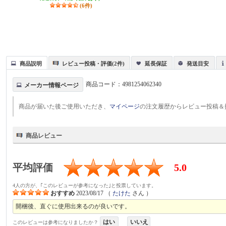
(6件)
商品説明
レビュー投稿・評価(2件)
延長保証
発送目安
商品コード：
4981254062340
メーカー情報ページ
商品が届いた後ご使用いただき、
マイページ
の注文履歴からレビュー投稿＆
商品レビュー
平均評価
5.0
4人の方が、｢このレビューが参考になった｣と投票しています。
おすすめ
2023/08/17
（
たけた
さん ）
開梱後、直ぐに使用出来るのが良いです。
はい
いいえ
このレビューは参考になりましたか？