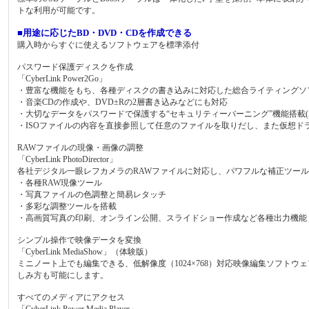
トな利用が可能です。
■用途に応じたBD・DVD・CDを作成できる
購入時からすぐに使えるソフトウェアを標準添付
パスワード保護ディスクを作成
「CyberLink Power2Go」
・豊富な機能をもち、各種ディスクの書き込みに対応した総合ライティングソ
・音楽CDの作成や、DVD±Rの2層書き込みなどにも対応
・大切なデータをパスワードで保護する“セキュリティーバーニング”機能搭載(AE
・ISOファイルの内容を直接参照して任意のファイルを取りだし、また仮想ド
RAWファイルの現像・画像の調整
「CyberLink PhotoDirector」
各社デジタル一眼レフカメラのRAWファイルに対応し、パワフルな補正ツール
・各種RAW現像ツール
・写真ファイルの色調整と簡易レタッチ
・多彩な調整ツールを搭載
・高画質写真の印刷、オンライン公開、スライドショー作成など各種出力機能
シンプル操作で映像データを変換
「CyberLink MediaShow」（体験版）
ミニノート上でも編集できる、低解像度（1024×768）対応映像編集ソフトウ
しみ方も可能にします。
すべてのメディアにアクセス
「CyberLink Power Media Player」