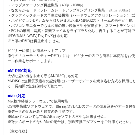
・アップスケーリング再生機能（480p→1080p）
・なめらかモード（フレームレートアップサンプリング機能、24fps→60fps）
・グラフィックボードの再生支援機能（ハードウェアアクセラレーション）に
・ハイビジョンDVカムから取り込まれたHD MPEG2ストリームの再生が可能
・パソコンモニターでも違和感の無い映像再生を実現する、スマートデインタ
・PC上の動画・写真・音楽ファイルをライブラリ化し、再生することが可能
※DVR-MS, WMV, Div, DivXは非対応
※市販のDVDは再生出来ません。
ビギナーに優しい簡単セットアップ
添付の「ユーティリティーDVD」には、ビギナーの方でも簡単に本商品をお
ール作業をサポートします。
■M-DISC対応
大切な思い出を末永く守るM-DISCにも対応
M-DISCは無機質系素材の記録層にレーザーでデータを焼き込む方式を採用
く、長期間の記録保持が可能です。
■Mac対応
Mac標準搭載ソフトウェアで使用可能
OS標準搭載ソフトウェアで、Blu-ray/DVD/CDのデータの読み込みやデータ
※データの読み込みと保存のみ可能です。
※Macパソコンでは市販のBlu-rayソフトの再生は出来ません。
※Type-AポートのないMacの場合は、別途変換アダプターをご利用ください。
【主な仕様】