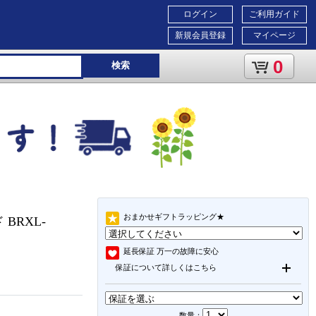
ログイン
ご利用ガイド
新規会員登録
マイページ
0
検索
おまかせギフトラッピング★
 BRXL-
延長保証
万一の故障に安心
保証について詳しくはこちら
数量：