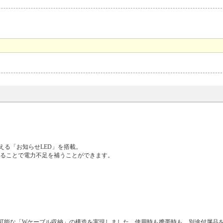
る「お知らせLED」を搭載。
用することで電力不足を補うことができます。
納が可能な「Wケーブル収納」の構造を実現しました。使用時も携帯時も、別途付属品