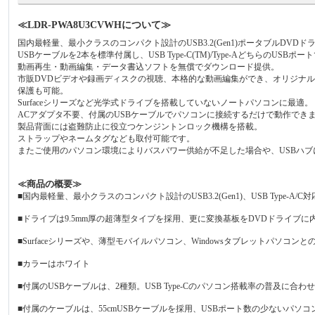
≪LDR-PWA8U3CVWHについて≫
国内最軽量、最小クラスのコンパクト設計のUSB3.2(Gen1)ポータブルDVD
USBケーブルを2本を標準付属し、USB Type-C(TM)/Type-AどちらのUSBポ
動画再生・動画編集・データ書込ソフトを無償でダウンロード提供。
市販DVDビデオや録画ディスクの視聴、本格的な動画編集ができ、オリジナ
保護も可能。
Surfaceシリーズなど光学式ドライブを搭載していないノートパソコンに最適。
ACアダプタ不要、付属のUSBケーブルでパソコンに接続するだけで動作でき
製品背面には盗難防止に役立つケンジントンロック機構を搭載。
ストラップやネームタグなども取付可能です。
またご使用のパソコン環境によりバスパワー供給が不足した場合や、USBハブ
≪商品の概要≫
■国内最軽量、最小クラスのコンパクト設計のUSB3.2(Gen1)、USB Type-A
■ドライブは9.5mm厚の超薄型タイプを採用、更に変換基板をDVDドライ
■Surfaceシリーズや、薄型モバイルパソコン、Windowsタブレットパソコ
■カラーはホワイト
■付属のUSBケーブルは、2種類。USB Type-Cのパソコン搭載率の普及に合わせ、
■付属のケーブルは、55cmUSBケーブルを採用、USBポート数の少ないパ