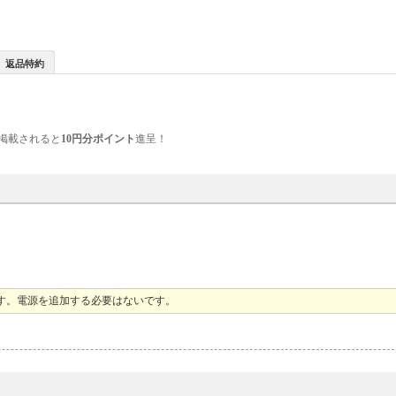
返品特約
掲載されると
10円分ポイント
進呈！
ます。電源を追加する必要はないです。