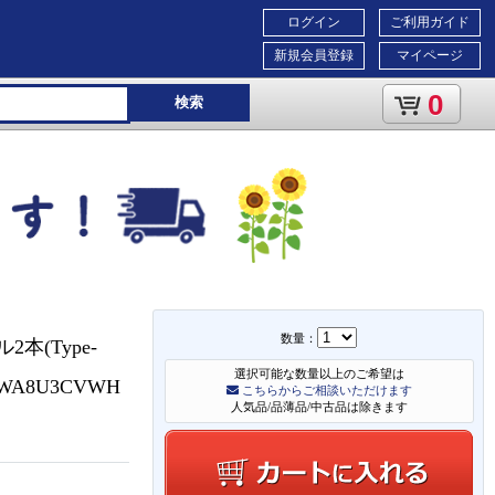
ログイン
ご利用ガイド
新規会員登録
マイページ
0
検索
数量：
2本(Type-
選択可能な数量以上のご希望は
WA8U3CVWH
こちらからご相談いただけます
人気品/品薄品/中古品は除きます