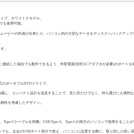
ドライブ、ホワイトクモデル。
ートでも使用可能。
ルムービーの作成が出来たり、パソコン内の大切なデータをディスクへバックアップ
ます。
に接続した場合でも動作できるよう、外部電源(別売ACアダプタが必要)のポートを
/C対応のポータブルDVDドライブ。
ブに内蔵し、コンパクト設計を追及することで、見た目だけでなく、持ち運びにも便利
ンとの相性を考慮したデザイン。
Type-Cケーブルを同梱。USB Type-A、Type-Cの両方のパソコンで使用すること
ソコンでも、左右のUSBポート両方で使え、パソコンに設置する際に、取り回しの良い