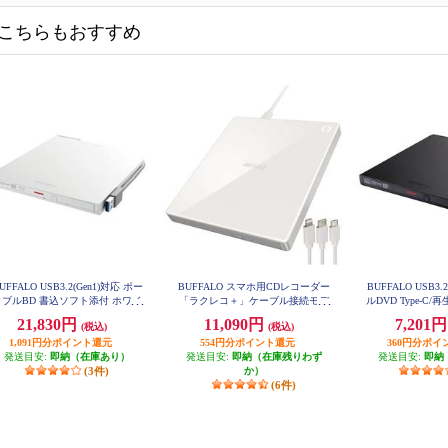
こちらもおすすめ
UFFALO USB3.2(Gen1)対応 ポー
BUFFALO スマホ用CDレコーダー
BUFFALO USB3.
タブルBD 書込ソフト添付 ホワイ
「ラクレコ＋」ケーブル接続モデ
ルDVD Type-C
ト BRXL-PTV6U3-WHB
ル RR-C1-WH
添付 DVSM-PT
21,830円
11,090円
7,201
(税込)
(税込)
1,091円分ポイント還元
554円分ポイント還元
360円分ポイ
発送目安:
即納（在庫あり）
発送目安:
即納（在庫残りわず
発送目安:
即納
(3件)
か）
(6件)