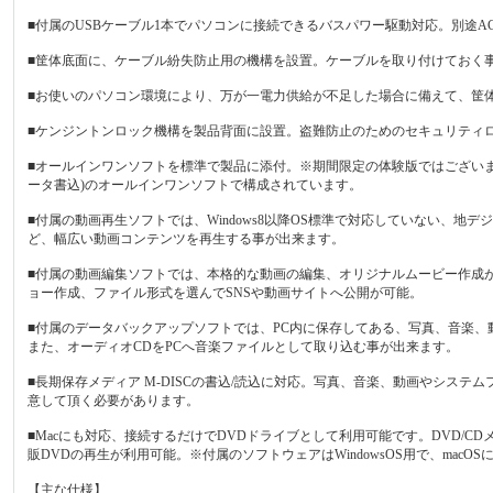
■付属のUSBケーブル1本でパソコンに接続できるバスパワー駆動対応。別途
■筐体底面に、ケーブル紛失防止用の機構を設置。ケーブルを取り付けておく
■お使いのパソコン環境により、万が一電力供給が不足した場合に備えて、筐
■ケンジントンロック機構を製品背面に設置。盗難防止のためのセキュリティ
■オールインワンソフトを標準で製品に添付。※期間限定の体験版ではございません。PowerDVD14
ータ書込)のオールインワンソフトで構成されています。
■付属の動画再生ソフトでは、Windows8以降OS標準で対応していない、地デ
ど、幅広い動画コンテンツを再生する事が出来ます。
■付属の動画編集ソフトでは、本格的な動画の編集、オリジナルムービー作成
ョー作成、ファイル形式を選んでSNSや動画サイトへ公開が可能。
■付属のデータバックアップソフトでは、PC内に保存してある、写真、音楽、
また、オーディオCDをPCへ音楽ファイルとして取り込む事が出来ます。
■長期保存メディア M-DISCの書込/読込に対応。写真、音楽、動画やシステ
意して頂く必要があります。
■Macにも対応、接続するだけでDVDドライブとして利用可能です。DVD/CDメディ
販DVDの再生が利用可能。※付属のソフトウェアはWindowsOS用で、macO
【主な仕様】