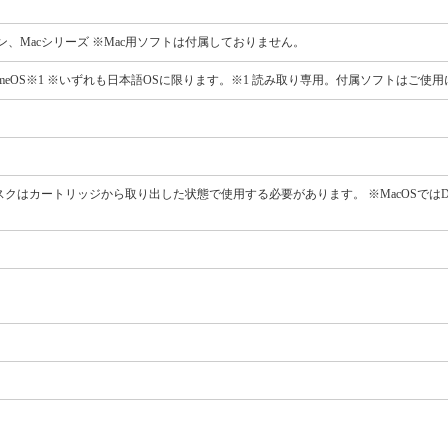
wsパソコン、Macシリーズ ※Mac用ソフトは付属しておりません。
0.12～14、ChromeOS※1 ※いずれも日本語OSに限ります。※1 読み取り専用。付属ソフトは
スクはカートリッジから取り出した状態で使用する必要があります。 ※MacOSではD