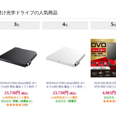
付け光学ドライブの人気商品
3
4
5
位
位
UFFALO USB3.2(Gen1)対応 ポー
BUFFALO USB3.2(Gen1)対応 ポー
ELECOM 外付け
ブルBD 再生/書込ソフト添付 ブ
タブルBD 再生/書込ソフト添付 ホ
DVD 対応 USB 3.
ラック BRXL-PT6U3-BKE
ワイト BRXL-PT6U3-WHE
本(Type-C+Type
23,730円
23,730円
4,983
(税込)
(税込)
ソフト バスパワー
LDR-PWA8
1,186円分ポイント還元
1,186円分ポイント還元
発送目安:
発送目安:
即納（在庫あり）
発送目安:
5営業日
(3件)