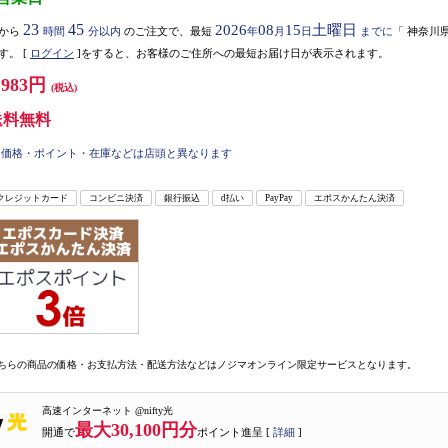
23
45
2026
08
15
土曜日
から
時間
分以内
のご注文で、最短
年
月
日
までに
「
神奈川
す。
[
ログイン
]をすると、お客様のご住所への最短お届け日が表示されます。
,983円
(税込)
送料無料
価格・ポイント・在庫などは店頭と異なります
クレジットカード
コンビニ決済
銀行振込
d払い
PayPay
エポスかんたん決済
ちらの商品の価格・お支払方法・配送方法などはノジマオンライン限定サービスとなります。
高速インターネット @nifty光
最大30,100円分
開通で
ポイント進呈 [
詳細
]