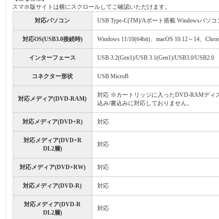
スマホ版サイトは横にスクロールしてご確認いただけます。
対応パソコン
USB Type-C(TM)/Aポート搭載 Windo
対応OS(USB3.0接続時)
Windows 11/10(64bit)、macOS 1
インターフェース
USB 3.2(Gen1)/USB 3.1(Gen1)/USB3.0/USB2.0
コネクター形状
USB MicroB
対応 ※カートリッジに入ったDVD-RAMディ
対応メディア(DVD-RAM)
込み/書込みに対応しておりません。
対応メディア(DVD+R)
対応
対応メディア(DVD+R
対応
DL2層)
対応メディア(DVD+RW)
対応
対応メディア(DVD-R)
対応
対応メディア(DVD-R
対応
DL2層)