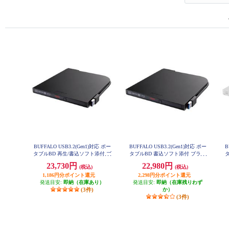
BUFFALO USB3.2(Gen1)対応 ポー
BUFFALO USB3.2(Gen1)対応 ポー
B
タブルBD 再生/書込ソフト添付 ブ
タブルBD 書込ソフト添付 ブラッ
ラック BRXL-PT6U3-BKE
ク BRXL-PTV6U3-BKB
23,730円
22,980円
(税込)
(税込)
1,186円分ポイント還元
2,298円分ポイント還元
発送目安:
即納（在庫あり）
発送目安:
即納（在庫残りわず
(3件)
か）
(3件)