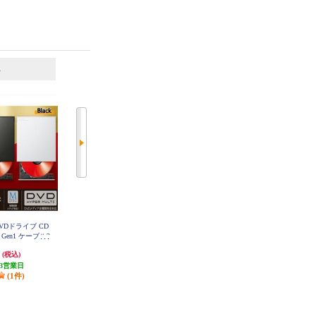
6
7
位
位
位
DVDドライブ CD
ELECOM 外付けDVDドライブ CD
BUFFALO USB3.2(Gen1)対応 ポー
2 Gen1 ケーブル2
DVD 対応 USB 3.2 Gen1 ケーブル2
タブルDVD 書込ソフト添付 ブラ
-A) 再生 編集 書込
本(Type-C+Type-A) 再生 編集 書込
ック DVSM-PTV8U3-BKB
円
4,983円
6,346円
(税込)
(税込)
(税込)
 軽量 ブラック
ソフト バスパワー 軽量 ホワイト
U3CVBK
LDR-PWA8U3CVWH
3営業日
発送目安:
3営業日
317円分ポイント還元
(1件)
(1件)
発送目安:
5営業日
(8件)