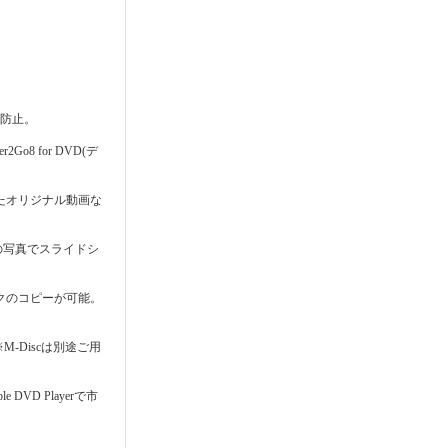
を防止。
o8 for DVD(デ
ったオリジナル動画な
の写真でスライドシ
クのコピーが可能。
-Discは別途ご用
D Playerで市