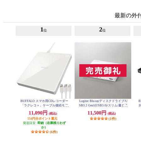
最新の外
1
2
位
位
BUFFALO スマホ用CDレコーダー
Logitec Blu-rayディスクドライブ/U
B
「ラクレコ＋」ケーブル接続モデ
SB3.2 Gen1(USB3.0)/スリム/書き込
タ
ル RR-C1-WH
みソフト付/UHDBD対応/ホワイト
11,090円
11,500円
(税込)
(税込)
LBD-PWA6U3LWH
554円分ポイント還元
(1件)
発送目安:
即納（在庫残りわず
か）
(6件)