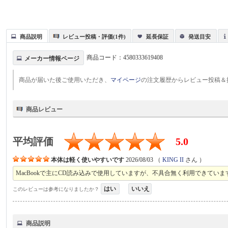
商品説明
レビュー投稿・評価(1件)
延長保証
発送目安
商品コード：
4580333619408
メーカー情報ページ
商品が届いた後ご使用いただき、
マイページ
の注文履歴からレビュー投稿＆
商品レビュー
平均評価
5.0
本体は軽く使いやすいです
2026/08/03
（
KING II
さん ）
MacBookで主にCD読み込みで使用していますが、不具合無く利用できてい
はい
いいえ
このレビューは参考になりましたか？
商品説明