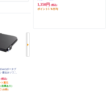
1,350円
(税込)
ポイント
5
％付与
2(Gen1)ポータブ
ELECOM CDプレーヤー コンパク
ELECOM 外付けDVDドライブ CD
/再生･書込みソフト
ト ポータブル Bluetooth対応 リモ
DVD 対応 USB 3.2 Gen1 ケーブル2
C8U3-BKB
コン付属 卓上 イヤホン付属 語学
本(Type-C+Type-A) 再生 編集 書込
円
8,210円
4,983円
(税込)
(税込)
(税込)
学習 ホワイト LCP-PAPB02WH
ソフト バスパワー 軽量 ブラック
LDR-PWA8U3CVBK
ント還元
821円分ポイント還元
発送目安:
3営業日
（在庫あり）
発送目安:
3営業日
(1件)
(6件)