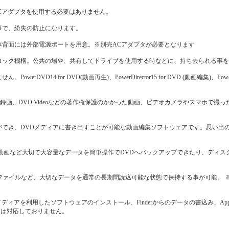
ACアダプタを使用する必要はありません。
事で、紛失の防止になります。
体背面には外部電源ポートを用意。※別売ACアダプタが必要となります
ロック機構。公共の場や、共有してドライブを使用する時などに、持ち去られる事
 for DVD(動画再生)、PowerDirector15 for DVD (動画編集)、Power2G
ジ録画、DVD Videoなどの著作権保護のかかった動画、ビデオカメラやスマホで撮
ができ、DVDメディアに書き出すことが可能な動画編集ソフトウェアです。思い出
動画など大切で大容量なデータを簡単操作でDVDへバックアップできたり、ディス
ムファイルなど、大切なデータを通常の長期間読込可能な状態で保持する事が可能。 ※M
アを利用したソフトウェアのインストール、Finderからのデータの書込み、Apple DV
Sには対応しておりません。