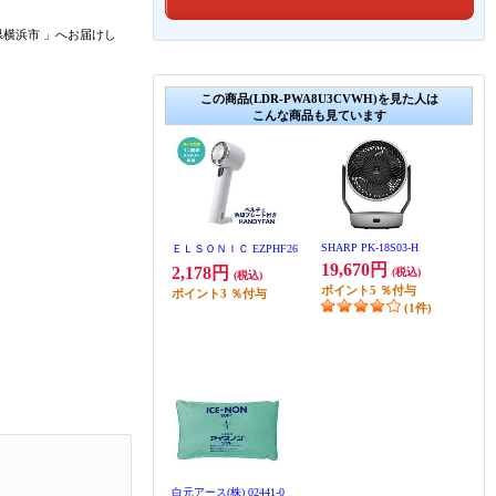
県横浜市
」
へお届けし
この商品(LDR-PWA8U3CVWH)を見た人は
こんな商品も見ています
SHARP PK-18S03-H
ＥＬＳＯＮＩＣ EZPHF26
19,670円
2,178円
(税込)
(税込)
ポイント
5
％付与
ポイント
3
％付与
(1件)
白元アース(株) 02441-0