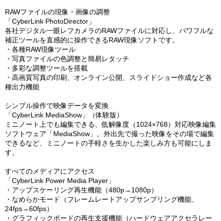
RAWファイルの現像・画像の調整
「CyberLink PhotoDirector」
各社デジタル一眼レフカメラのRAWファイルに対応し、パワフルな
補正ツールを直感的に操作できるRAW現像ソフトです。
・各種RAW現像ツール
・写真ファイルの色調整と簡易レタッチ
・多彩な調整ツールを搭載
・高画質写真の印刷、オンライン公開、スライドショー作成など各
種出力機能
シンプル操作で映像データを変換
「CyberLink MediaShow」（体験版）
ミニノート上でも編集できる、低解像度（1024×768）対応映像編集
ソフトウェア「MediaShow」。外出先で撮った映像をその場で編集
できるなど、ミニノートの手軽さを生かした楽しみ方も可能にしま
す。
すべてのメディアにアクセス
「CyberLink Power Media Player」
・アップスケーリング再生機能（480p→1080p）
・なめらかモード（フレームレートアップサンプリング機能、
24fps→60fps）
・グラフィックボードの再生支援機能（ハードウェアアクセラレー