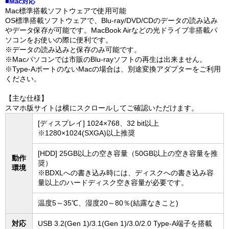
■Mac対応
Mac標準搭載ソフトウェアで使用可能
OS標準搭載ソフトウェアで、Blu-ray/DVD/CDのデータの読み込み
やデータ保存が可能です。MacBook Airなどの光ドライブ非搭載パ
ソコンをお使いの際に便利です。
※データの読み込みと保存のみ可能です。
※Macパソコンでは市販のBlu-rayソフトの再生は出来ません。
※Type-AポートのないMacの場合は、別途変換アダプターをご利用
ください。
【主な仕様】
スマホ版サイトは横にスクロールしてご確認いただけます。
[ディスプレイ] 1024×768、32 bit以上
※1280×1024(SXGA)以上推奨
[HDD] 25GB以上の空き容量（50GB以上の空き容量を推
動作
奨）
環境
※BDXLへの書き込み時には、ディスクへの書き込み容
量以上のハードディスク空き容量が必要です。
温度5～35℃、湿度20～80％(結露なきこと)
対応
USB 3.2(Gen 1)/3.1(Gen 1)/3.0/2.0 Type-A端子を搭載