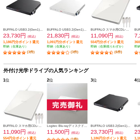
BUFFALO USB3.2(Gen1)対応 ポータブルBD 再生/書込ソフト添付 ブラック BRXL-PT6U3-BKE
BUFFALO USB3.2(Gen1)対応 ポータブルBD 書込ソフト添付 ホワイト BRXL-PTV6U3-WHB
BUFFALO スマホ用CDレコーダー「ラクレコ＋」ケーブル接続モデル RR-C1-WH
23,730円
21,830円
11,090円
7
(税込)
(税込)
(税込)
1,186円分ポイント還元
1,091円分ポイント還元
554円分ポイント還元
3
即納（在庫あり）
即納（在庫あり）
即納（在庫残りわずか）
即
(3件)
(3件)
(6件)
外付け光学ドライブの人気ランキング
1
位
2
位
3
位
4
BUFFALO スマホ用CDレコーダー「ラクレコ＋」ケーブル接続モデル RR-C1-WH
Logitec Blu-rayディスクドライブ/USB3.2 Gen1(USB3.0)/スリム/書き込みソフト付/UHDBD対応/ホワイト LBD-PWA6U3LWH
BUFFALO USB3.2(Gen1)対応 ポータブルBD 再生/書込ソフト添付 ブラック BRXL-PT6U3-BKE
11,090円
11,500円
23,730円
2
(税込)
(税込)
(税込)
554円分ポイント還元
1,186円分ポイント還元
1,
(1件)