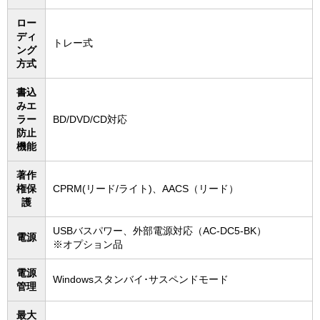
ロー
ディ
トレー式
ング
方式
書込
みエ
ラー
BD/DVD/CD対応
防止
機能
著作
権保
CPRM(リード/ライト)、AACS（リード）
護
USBバスパワー、外部電源対応（AC-DC5-BK）
電源
※オプション品
電源
Windowsスタンバイ･サスペンドモード
管理
最大