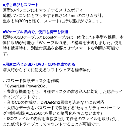
■持ち運びもスマート
薄型のパソコンにもマッチするスリムボディー
薄型パソコンにもマッチする厚さ14.4mmのスリム設計。
重さも約300gと軽く、スマートに持ち運びができます。
■Wケーブル収納で、使用も携帯も快適
標準のUSBケーブルとBoostケーブルは一体化したF字型を採用。本
体に収納が可能な「Wケーブル収納」の構造を実現しました。使用
時も携帯時も、別途付属品を必要とせずスマートな利用が可能で
す。
■用途に応じたBD・DVD・CDを作成できる
購入時からすぐに使えるソフトウェアを標準添付
パスワード保護ディスクを作成
「CyberLink Power2Go」
・豊富な機能をもち、各種ディスクの書き込みに対応した総合ライ
ティングソフトです。
・音楽CDの作成や、DVD±Rの2層書き込みなどにも対応
・大切なデータをパスワードで保護する“セキュリティーバーニン
グ”機能搭載(AES256bitを用いた暗号化をおこないます)
・ISOファイルの内容を直接参照して任意のファイルを取りだし、
また仮想ドライブとしてマウントすることが可能です。