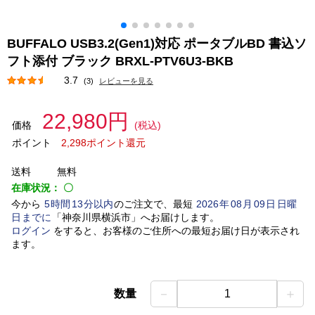
BUFFALO USB3.2(Gen1)対応 ポータブルBD 書込ソ
フト添付 ブラック BRXL-PTV6U3-BKB
3.7
(3)
レビューを見る
22,980円
価格
(税込)
ポイント
2,298ポイント還元
送料
無料
在庫状況：
〇
今から
5
時間
13
分以内
のご注文で、最短
2026
年
08
月
09
日
日曜
日
までに
「
神奈川県横浜市
」
へお届けします。
ログイン
をすると、お客様のご住所への最短お届け日が表示され
ます。
－
＋
数量
1