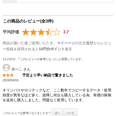
この商品のレビュー(全3件)
平均評価
3.7
商品が届いた後ご使用いただき、
マイページ
の注文履歴からレビュ
ー投稿＆採用されると
10円分ポイント
進呈
1人の方が、｢このレビューが参考になった｣と投票しています。
赤べこ
さん
予定より早い納品で驚きました
2026/04/16
オリンパスやロジテックなど、ここ数年でコピーするデータ・使用
頻度が異常なほど多く、故障し何台も購入している為、有償の保険
を追加し購入しました。問題なく使用しています。
このレビューは参考になりましたか？
はい
いいえ