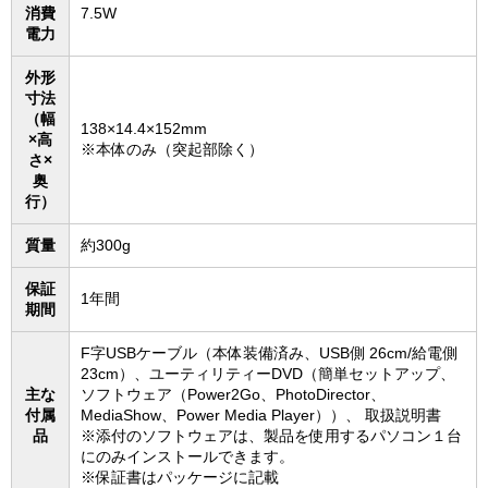
消費
7.5W
電力
外形
寸法
（幅
138×14.4×152mm
×高
※本体のみ（突起部除く）
さ×
奥
行）
質量
約300g
保証
1年間
期間
F字USBケーブル（本体装備済み、USB側 26cm/給電側
23cm）、ユーティリティーDVD（簡単セットアップ、
主な
ソフトウェア（Power2Go、PhotoDirector、
付属
MediaShow、Power Media Player））、 取扱説明書
品
※添付のソフトウェアは、製品を使用するパソコン１台
にのみインストールできます。
※保証書はパッケージに記載