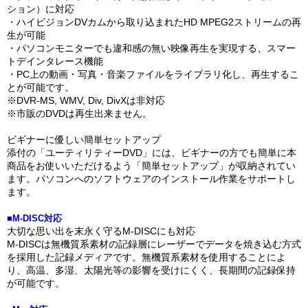
ション）に対応
・ハイビジョンDVカムから取り込まれたHD MPEG2ストリームの再
生が可能
・パソコンモニターでも違和感の無い映像再生を実現する、スマー
トデインタレース機能
・PC上の動画・写真・音楽ファイルをライブラリ化し、再生するこ
とが可能です。
※DVR-MS, WMV, Div, DivXは非対応
※市販のDVDは再生出来ません。
ビギナーに優しい簡単セットアップ
添付の「ユーティリティーDVD」には、ビギナーの方でも簡単に本
商品をお使いいただけるよう「簡単セットアップ」が収納されてい
ます。パソコンへのソフトウェアのインストール作業をサポートし
ます。
■M-DISC対応
大切な思い出を末永く守るM-DISCにも対応
M-DISCは無機質系素材の記録層にレーザーでデータを焼き込む方式
を採用した記録メディアです。無機質系素材を使用することによ
り、高温、多湿、太陽光等の影響を受けにくく、長期間の記録保持
が可能です。