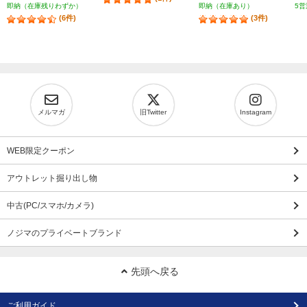
即納（在庫残りわずか）
即納（在庫あり）
5営
(6件)
(3件)
メルマガ
旧Twitter
Instagram
WEB限定クーポン
アウトレット掘り出し物
中古(PC/スマホ/カメラ)
ノジマのプライベートブランド
先頭へ戻る
ご利用ガイド