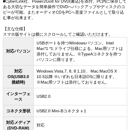
■CyberLink社、Power2Go8 for DVD(書込)を添付。PC内に保存して
ある大切なデータを簡単操作でDVDへバックアップやディスクのコ
ピーが可能。またオーディオCDをPCへ音楽ファイルとして取り込
む事が出来ます。
【主な仕様】
スマホ版サイトは横にスクロールしてご確認いただけます。
USBポートを持つWindowsパソコン。Intel
Mac*1 *1:ドライブ仕様による。Mac用ソフトは
対応パソコン
添付しておりません。※TypeAコネクタを持つ
パソコンに限ります。
対応
Windows:Vista,7, 8, 8.1,10、 Mac:MacOS X
OS(USB3.0
10.5以降 ※いずれも日本語OSに限ります。
接続時)
※Mac用ソフトは添付しておりません。
インターフェ
USB2.0
ース
コネクタ形状
USB2.0 Mini-Bコネクタ x 1
対応メディア
対応
(DVD-RAM)