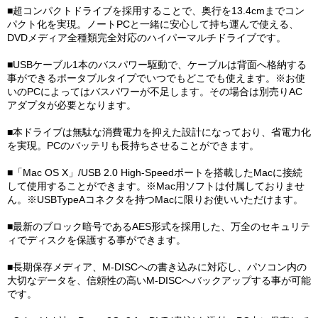
■超コンパクトドライブを採用することで、奥行を13.4cmまでコン
パクト化を実現。ノートPCと一緒に安心して持ち運んで使える、
DVDメディア全種類完全対応のハイパーマルチドライブです。
■USBケーブル1本のバスパワー駆動で、ケーブルは背面へ格納する
事ができるポータブルタイプでいつでもどこでも使えます。※お使
いのPCによってはバスパワーが不足します。その場合は別売りAC
アダプタが必要となります。
■本ドライブは無駄な消費電力を抑えた設計になっており、省電力化
を実現。PCのバッテリも長持ちさせることができます。
■「Mac OS X」/USB 2.0 High-Speedポートを搭載したMacに接続
して使用することができます。※Mac用ソフトは付属しておりませ
ん。※USBTypeAコネクタを持つMacに限りお使いいただけます。
■最新のブロック暗号であるAES形式を採用した、万全のセキュリテ
ィでディスクを保護する事ができます。
■長期保存メディア、M-DISCへの書き込みに対応し、パソコン内の
大切なデータを、信頼性の高いM-DISCへバックアップする事が可能
です。