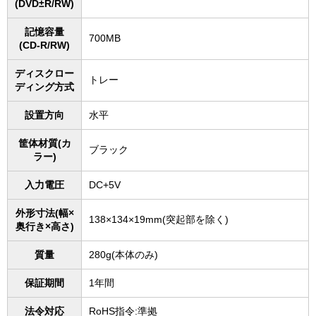
(DVD±R/RW)
記憶容量
700MB
(CD-R/RW)
ディスクロー
トレー
ディング方式
設置方向
水平
筐体材質(カ
ブラック
ラー)
入力電圧
DC+5V
外形寸法(幅×
138×134×19mm(突起部を除く)
奥行き×高さ)
質量
280g(本体のみ)
保証期間
1年間
法令対応
RoHS指令:準拠