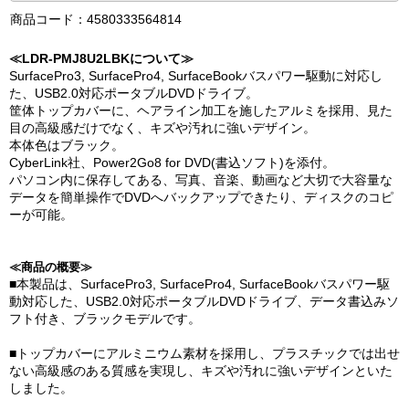
商品コード：4580333564814
≪LDR-PMJ8U2LBKについて≫
SurfacePro3, SurfacePro4, SurfaceBookバスパワー駆動に対応し
た、USB2.0対応ポータブルDVDドライブ。
筐体トップカバーに、ヘアライン加工を施したアルミを採用、見た
目の高級感だけでなく、キズや汚れに強いデザイン。
本体色はブラック。
CyberLink社、Power2Go8 for DVD(書込ソフト)を添付。
パソコン内に保存してある、写真、音楽、動画など大切で大容量な
データを簡単操作でDVDへバックアップできたり、ディスクのコピ
ーが可能。
≪商品の概要≫
■本製品は、SurfacePro3, SurfacePro4, SurfaceBookバスパワー駆
動対応した、USB2.0対応ポータブルDVDドライブ、データ書込みソ
フト付き、ブラックモデルです。
■トップカバーにアルミニウム素材を採用し、プラスチックでは出せ
ない高級感のある質感を実現し、キズや汚れに強いデザインといた
しました。