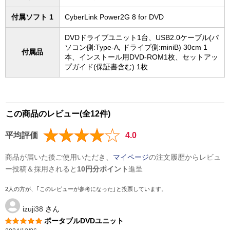
付属ソフト 1
CyberLink Power2G 8 for DVD
DVDドライブユニット1台、USB2.0ケーブル(パ
ソコン側:Type-A, ドライブ側:miniB) 30cm 1
付属品
本、インストール用DVD-ROM1枚、セットアッ
プガイド(保証書含む) 1枚
この商品のレビュー(全12件)
平均評価
4.0
商品が届いた後ご使用いただき、
マイページ
の注文履歴からレビュ
ー投稿＆採用されると
10円分ポイント
進呈
2人の方が、｢このレビューが参考になった｣と投票しています。
izuji38
さん
ポータブルDVDユニット