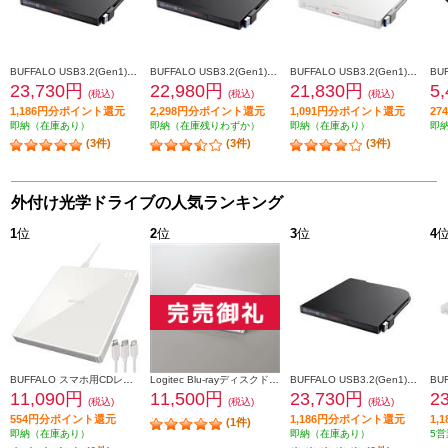
BUFFALO USB3.2(Gen1)対応 ポータブルBD 再生/書込ソフト添付 ブラック BRXL-PT6U3-BKE
BUFFALO USB3.2(Gen1)対応 ポータブルBD 書込ソフト添付 ブラック BRXL-PTV6U3-BKB
BUFFALO USB3.2(Gen1)対応 ポータブルBD 書込ソフト添付 ホワイト BRXL-PTV6U3-WHB
23,730円
22,980円
21,830円
5
(税込)
(税込)
(税込)
1,186円分ポイント還元
2,298円分ポイント還元
1,091円分ポイント還元
2
即納（在庫あり）
即納（在庫残りわずか）
即納（在庫あり）
即
(3件)
(3件)
(3件)
外付け光学ドライブの人気ランキング
1
位
2
位
3
位
4
BUFFALO スマホ用CDレコーダー「ラクレコ＋」ケーブル接続モデル RR-C1-WH
Logitec Blu-rayディスクドライブ/USB3.2 Gen1(USB3.0)/スリム/書き込みソフト付/UHDBD対応/ホワイト LBD-PWA6U3LWH
BUFFALO USB3.2(Gen1)対応 ポータブルBD 再生/書込ソフト添付 ブラック BRXL-PT6U3-BKE
11,090円
11,500円
23,730円
2
(税込)
(税込)
(税込)
554円分ポイント還元
1,186円分ポイント還元
1,
(1件)
即納（在庫あり）
即納（在庫あり）
5営