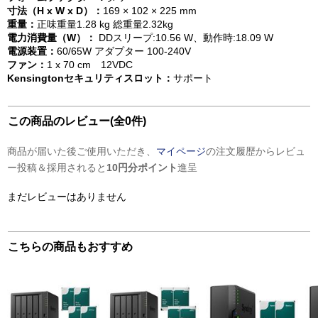
寸法（H x W x D）：
169 × 102 × 225 mm
重量：
正味重量1.28 kg 総重量2.32kg
電力消費量（W）：
DDスリープ:10.56 W、動作時:18.09 W
電源装置：
60/65W アダプター 100-240V
ファン：
1 x 70 cm 12VDC
Kensingtonセキュリティスロット：
サポート
この商品のレビュー(全0件)
商品が届いた後ご使用いただき、
マイページ
の注文履歴からレビュ
ー投稿＆採用されると
10円分ポイント
進呈
まだレビューはありません
こちらの商品もおすすめ