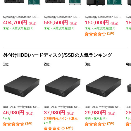
Synology DiskStation DS925+ +HAT3300-6TB 4個 DS925_HAT3300-6TB4
Synology DiskStation DS925+ +HAT3310-12TB 4個 DS925_HAT3310-12TB4
Synology DiskStation DS225+ +HAT3300-4TB 2個 DS225plus_HAT3300-4TB2
404,700円
585,500円
150,000円
1
(税込)
(税込)
(税込)
未定（入荷次第お届け）
未定（入荷次第お届け）
未定（入荷次第お届け）
未
(1件)
外付けHDD(ハードディスク)/SSDの人気ランキング
1
位
2
位
3
位
4
BUFFALO 外付けHDD SeagateBasic USB3.2(Gen1)対応 8TB HD-SGDA8U3-B
BUFFALO 外付けHDD SeagateBasic USB3.2(Gen1)対応 6TB HD-SGDA6U3-B
BUFFALO 外付けHDD SeagateBasic USB3.2(Gen1)対応 4TB HD-SGDA4U3-B
46,980円
37,980円
29,980円
2
(税込)
(税込)
(税込)
1ヶ月
3,798円分ポイント還元
即納（在庫あり）
1ヶ
1ヶ月
(3件)
(7件)
(2件)