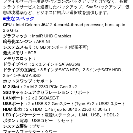
ファイルサーバー用途やパソコンのバックアップだけでなく、各種
クラウドサービスと連携したバックアップ、SaaSバックアップ、仮
想環境構築など、ビジネスに幅広い選択肢を提供します。
■主なスペック
CPU：
Intel Celeron J6412 4-core/4-thread processor, burst up to
2.6 GHz
グラフィック：
IntelR UHD Graphics
暗号化エンジン：
AES-NI
システムメモリ：
8 GB オンボード (拡張不可)
最大メモリ：
8GB
メモリスロット：
-
ドライブベイ：
2 x 3.5"インチSATA6Gb/s
ドライブの互換性：
3.5インチSATA HDD、2.5インチSATA HDD、
2.5インチSATA SSD
ホットスワップ：
サポート
M.2 Slot：
2 x M.2 2280 PCIe Gen 3 x2
SSDキャッシュアクセラレーション：
サポート
LANポート：
2 x 2.5GBASE-T
USBポート：
2 x USB 3.2 Gen2ポート(Type-A) 2 x USB2.0ポート
HDMI出力：
2 x HDMI 1.4b ( up to 3840 x 2160 @ 30Hz )
LEDインジケーター：
電源/ステータス、LAN、USB、HDD1-2
ボタン：
電源、USBコピー、リセット
システム警告：
ブザー
フォームファクター：
タワー