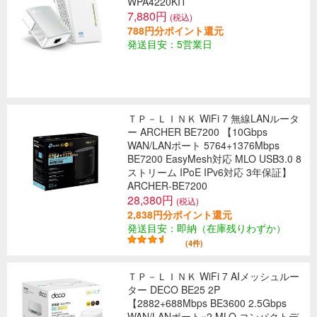
WPA4220KIT
7,880円
(税込)
788円分ポイント還元
発送目安：5営業日
ＴＰ－ＬＩＮＫ WiFi 7 無線LANルータ
ー ARCHER BE7200 【10Gbps
WAN/LANポート 5764+1376Mbps
BE7200 EasyMesh対応 MLO USB3.0 8
ストリーム IPoE IPv6対応 3年保証】
ARCHER-BE7200
28,380円
(税込)
2,838円分ポイント還元
発送目安：即納（在庫残りわずか）
(4件)
ＴＰ－ＬＩＮＫ WiFi 7 AIメッシュルー
ター DECO BE25 2P
【2882+688Mbps BE3600 2.5Gbps
WAN/LANポート×2 MLO コンパクトデ