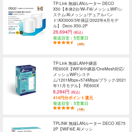
TP-Link 無線LANルーター DECO
X50【本体2台/Wi-Fi6/メッシュWiFiシ
ステム/AIメッシュ/デュアルバン
ド/AX3000/3年保証/2022年4月モデ
ル】 Deco-X50-2P
26,694円
(税込)
発送目安：5営業日
(3件)
TP-Link 無線LAN中継器
RE600X【WiFi6中継器/OneMesh対応/
メッシュWiFiシステ
ム/1201Mbps+574Mbps/ブラック/2021
年11月モデル】 RE600X
8,284円
(税込)
414円分ポイント還元
発送目安：5営業日
(7件)
TPLINK 無線LANルーター DECO XE75
2P【WiFi6E AIメッシ