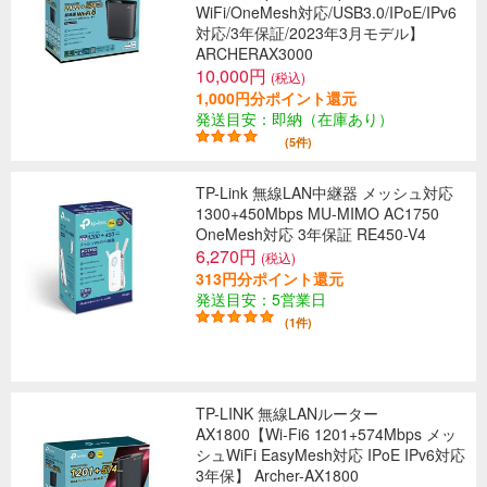
WiFi/OneMesh対応/USB3.0/IPoE/IPv6
対応/3年保証/2023年3月モデル】
ARCHERAX3000
10,000円
(税込)
1,000円分ポイント還元
発送目安：即納（在庫あり）
(5件)
TP-Link 無線LAN中継器 メッシュ対応
1300+450Mbps MU-MIMO AC1750
OneMesh対応 3年保証 RE450-V4
6,270円
(税込)
313円分ポイント還元
発送目安：5営業日
(1件)
TP-LINK 無線LANルーター
AX1800【Wi-Fi6 1201+574Mbps メッ
シュWiFi EasyMesh対応 IPoE IPv6対応
3年保】 Archer-AX1800