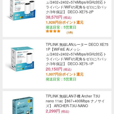
ュ/2402+2402+574Mbps/6GHz対応ト
ライバンド/WiFiの死角をゼロに/2パッ
ク/3年保証】 DECO-XE75-2P
38,570円
(税込)
1,928円分ポイント還元
発送目安：5営業日
(1件)
TPLINK 無線LANルーター DECO XE75
1P【WiFi6E AIメッシ
ュ/2402+2402+574Mbps/6GHz対応ト
ライバンド/WiFiの死角をゼロに/1パッ
ク/3年保証】 DECO-XE75-1P
20,150円
(税込)
1,007円分ポイント還元
発送目安：5営業日
TPLINK 無線LAN子機 Archer T3U
nano 11ac【867+400Mbps ナノサイ
ズ】 ARCHER-T3U-NANO
2,299円
(税込)