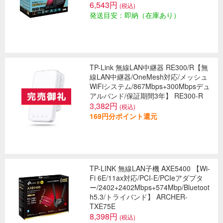
6,543円
(税込)
発送目安：即納（在庫あり）
TP-Link 無線LAN中継器 RE300/R【無
線LAN中継器/OneMesh対応/メッシュ
WiFiシステム/867Mbps+300Mbpsデュ
アルバンド/保証期間3年】 RE300-R
3,382円
(税込)
169円分ポイント還元
TP-LINK 無線LAN子機 AXE5400 【Wi-
Fi 6E/11ax対応/PCI-E/PCIeアダプタ
ー/2402+2402Mbps+574Mbp/Bluetoot
h5.3/トライバンド】 ARCHER-
TXE75E
8,398円
(税込)