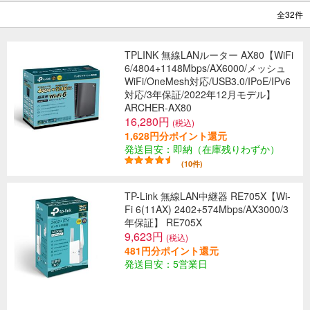
全32件
TPLINK 無線LANルーター AX80【WiFi
6/4804+1148Mbps/AX6000/メッシュ
WiFi/OneMesh対応/USB3.0/IPoE/IPv6
対応/3年保証/2022年12月モデル】
ARCHER-AX80
16,280円
(税込)
1,628円分ポイント還元
発送目安：即納（在庫残りわずか）
(10件)
TP-Link 無線LAN中継器 RE705X【Wi-
Fi 6(11AX) 2402+574Mbps/AX3000/3
年保証】 RE705X
9,623円
(税込)
481円分ポイント還元
発送目安：5営業日