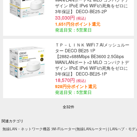
ザイン IPoE IPv6 WiFiの死角をゼロに
3年保証】 DECO-BE25-2P
33,030円
(税込)
1,651円分ポイント還元
発送目安：5営業日
ＴＰ－ＬＩＮＫ WiFi 7 AIメッシュルー
ター DECO BE25 1P
【2882+688Mbps BE3600 2.5Gbps
WAN/LANポート×2 MLO コンパクトデ
ザイン IPoE IPv6 WiFiの死角をゼロに
3年保証】 DECO-BE25-1P
18,570円
(税込)
928円分ポイント還元
発送目安：5営業日
全32件
関連カテゴリ
無線LAN・ネットワーク機器
:
Wi-Fiルーター(無線LANルーター)
|
LANハブ・モデ