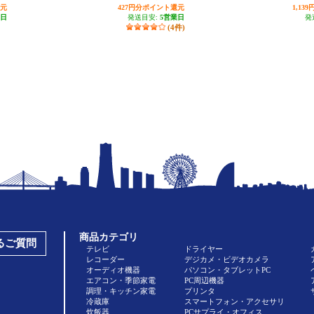
還元
427円分ポイント還元
1,1
業日
発送目安:
5営業日
発
(4件)
商品カテゴリ
あるご質問
テレビ
ドライヤー
レコーダー
デジカメ・ビデオカメラ
オーディオ機器
パソコン・タブレットPC
エアコン・季節家電
PC周辺機器
調理・キッチン家電
プリンタ
冷蔵庫
スマートフォン・アクセサリ
炊飯器
PCサプライ・オフィス