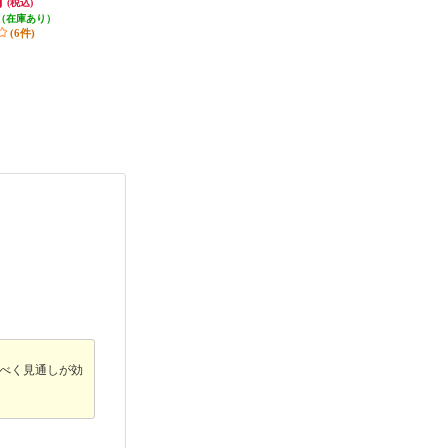
円
28,980円
28,980円
(税込)
(税込)
(税込)
2022年9月モデ
1000T12
（在庫あり）
発送目安:
即納（在庫あり）
発送目安:
即納（在庫あり）
(6件)
(1件)
(1件)
るべく見通しが効