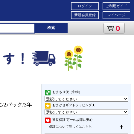
ログイン
ご利用ガイド
新規会員登録
マイページ
0
検索
おまもり便（中物）
に/2パック/3年
おまかせギフトラッピング★
延長保証
万一の故障に安心
保証について詳しくはこちら