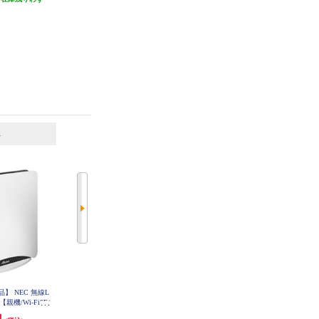
）
(3件)
(5件)
6
7
位
位
位
】 NEC 無線L
BUFFALO Wi-Fi 7対応デュアルバ
BUFFALO Wi-Fi 7対応デュアルバ
親機/Wi-Fi6E/
ンドWi-Fiルーター WSR6500BE6P
ンドWi-Fiルーター WSR6500BE6P
-BK
-WH
s/メッシュ&10G有