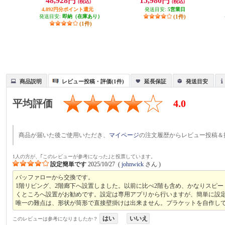
48,928円
15,980円
H
(税込)
(税込)
PA7200D8BE
4,892円分ポイント還元
発送目安:
5営業日
発送目安:
即納（在庫あり）
(1件)
(1件)
商品説明
レビュー投稿・評価(1件)
延長保証
発送目安
平均評価
4.0
商品が届いた後ご使用いただき、
マイページ
の注文履歴からレビュー投稿＆
1人の方が、｢このレビューが参考になった｣と投票しています。
設定簡単です
2025/10/27
(
johnwick
さん )
バッファローから交換です。
1階リビング、2階廊下へ設置しました。以前に比べ2階も含め、かなりスピ
くところへ設置がお勧めです。設定は専用アプリから行いますが、簡単に設
唯一の難点は、形状が筒形で直接壁掛けは出来ません。プラケットを自作し
はい
いいえ
このレビューは参考になりましたか？