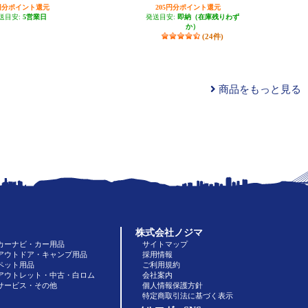
39円分ポイント還元
205円分ポイント還元
送目安:
5営業日
発送目安:
即納（在庫残りわず
か）
(24件)
商品をもっと見る
株式会社ノジマ
カーナビ・カー用品
サイトマップ
アウトドア・キャンプ用品
採用情報
ペット用品
ご利用規約
アウトレット・中古・白ロム
会社案内
サービス・その他
個人情報保護方針
特定商取引法に基づく表示