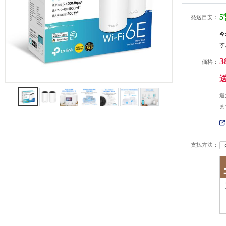
発送目安：
今
す
3
価格：
還
ま
支払方法：