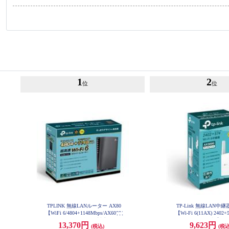
1
2
位
位
TPLINK 無線LANルーター AX80
TP-Link 無線LAN中継器
【WiFi 6/4804+1148Mbps/AX6000/
【Wi-Fi 6(11AX) 2402+
メッシュWiFi/OneMesh対応/USB3.
X3000/3年保証】 R
13,370円
9,623円
(税込)
(税込
0/IPoE/IPv6対応/3年保証/2022年12