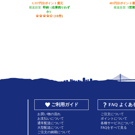
月モデル】 ARCHER-AX80
1,337円分ポイント還元
481円分ポイント
発送目安:
即納（在庫残りわず
発送目安:
5営
か）
(10件)
ご利用ガイド
FAQ よく
お買い物の流れ
ご注文について
お支払いについて
ポイントについて
通常配送について
各種サービスについて
大型配送について
FAQをすべて見る
ご注文の納期について