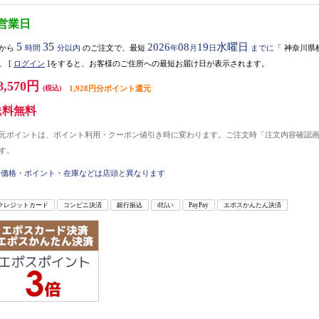
5営業日
5
35
2026
08
19
水曜日
から
時間
分以内
のご注文で、最短
年
月
日
までに
「
神奈川県
。
[
ログイン
]をすると、お客様のご住所への最短お届け日が表示されます。
8,570円
(税込)
1,928円分ポイント還元
送料無料
元ポイントは、ポイント利用・クーポン値引き時に変わります。ご注文時「注文内容確認
す。
価格・ポイント・在庫などは店頭と異なります
クレジットカード
コンビニ決済
銀行振込
d払い
PayPay
エポスかんたん決済