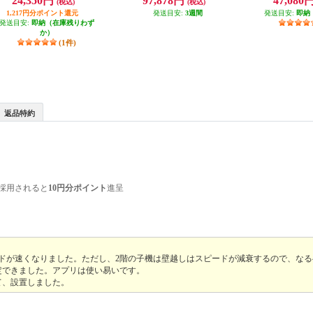
24,350円
97,878円
47,080
(税込)
(税込)
2S
合】PA-19000T12BE PA19000T12B
線ポート/ホワイト/
E
1,217円分ポイント還元
発送目安:
3週間
発送目安:
ル】 PA-WX1
即納
発送目安:
即納（在庫残りわず
か）
(1件)
返品特約
採用されると
10円分ポイント
進呈
ードが速くなりました。ただし、2階の子機は壁越しはスピードが減衰するので、な
定できました。アプリは使い易いです。
て、設置しました。