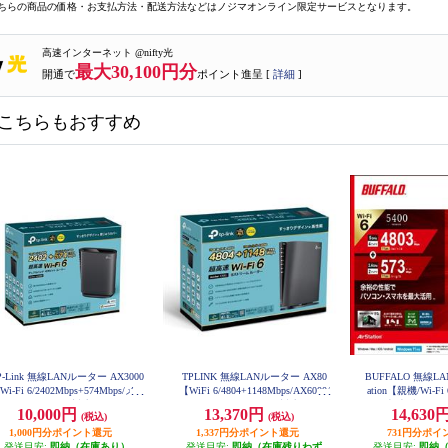
ちらの商品の価格・お支払方法・配送方法などはノジマオンライン限定サービスとなります。
高速インターネット @nifty光
最大30,100円分
開通で
ポイント進呈 [
詳細
]
こちらもおすすめ
P-Link 無線LANルーター AX3000
TPLINK 無線LANルーター AX80
BUFFALO 無線LA
Wi-Fi 6/2402Mbps+574Mbps/メッ
【WiFi 6/4804+1148Mbps/AX6000/
ation【親機/Wi-Fi
ュWiFi/OneMesh対応/USB3.0/IPo
メッシュWiFi/OneMesh対応/USB3.
ット脅威ブロッカー2
10,000円
13,370円
14,630
(税込)
(税込)
/IPv6対応/3年保証/2023年3月モデ
0/IPoE/IPv6対応/3年保証/2022年12
ーター/ホワイト】 W
P-W
1,000円分ポイント還元
ル】 ARCHERAX3000
月モデル】 ARCHER-AX80
1,337円分ポイント還元
731円分ポイ
発送目安:
即納（在庫あり）
発送目安:
即納（在庫残りわず
発送目安:
即納