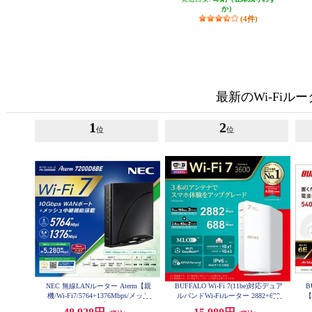
か）
(4件)
最新のWi-Fiル
1
2
位
位
NEC 無線LANルーター Aterm【親
BUFFALO Wi-Fi 7(11be)対応デュア
B
機/Wi-Fi7/5764+1376Mbps/メッシ
ルバンドWi-Fiルーター 2882+688
【
Mbps AirStation WSR3600BE4P-W
ュ中継機能搭載/黒】PA-7200D8BE
タ