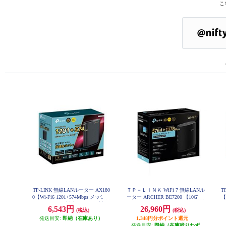
こ
TP-LINK 無線LANルーター AX180
ＴＰ－ＬＩＮＫ WiFi 7 無線LANル
T
0【Wi-Fi6 1201+574Mbps メッシュ
ーター ARCHER BE7200 【10Gbps
【
WiFi EasyMesh対応 IPoE IPv6対応
WAN/LANポート 5764+1376Mbps
シ
6,543円
26,960円
(税込)
(税込)
3年保】 Archer-AX1800
BE7200 EasyMesh対応 MLO USB3.
E
発送目安:
即納（在庫あり）
0 8ストリーム IPoE IPv6対応 3年
1,348円分ポイント還元
発送目安:
保証】 ARCHER-BE7200
即納（在庫残りわず