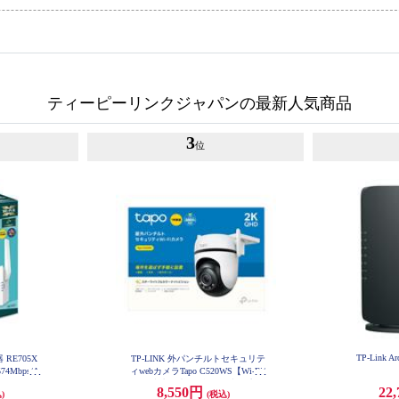
ティーピーリンクジャパンの最新人気商品
3
位
TP-Link Ar
 RE705X
TP-LINK 外パンチルトセキュリテ
574Mbps/A
ィwebカメラTapo C520WS【Wi-Fi/
E705X
屋外/防水/AI検知/自動追跡/双方向
8,550円
22
)
(税込)
通話/ホワイト】 Tapo-C520WS