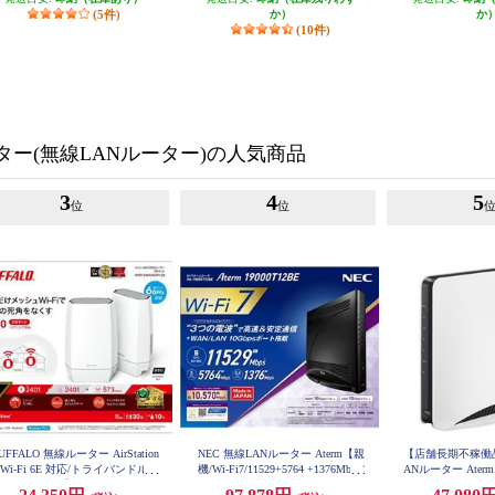
(5件)
か）
か
(10件)
ーター(無線LANルーター)の人気商品
3
4
5
位
位
UFFALO 無線ルーター AirStation
NEC 無線LANルーター Aterm【親
【店舗長期不稼働品
Wi-Fi 6E 対応/トライバンドルー
機/Wi-Fi7/11529+5764 +1376Mbps/
ANルーター Aterm【
ー/2個セット】 WNR-5400XE6P-
メッシュ中継機能搭載/JC-STAR適
4804+1147Mbp