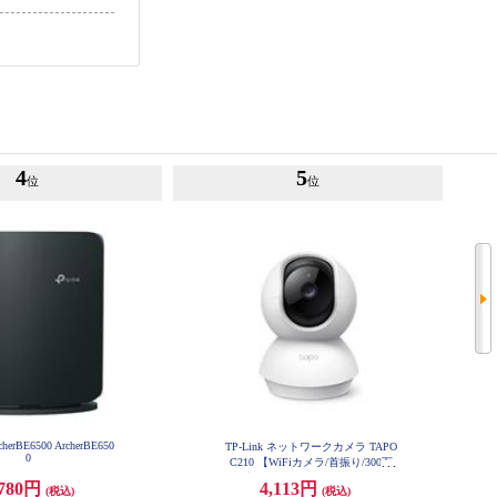
4
5
位
位
cherBE6500 ArcherBE650
TP-Link ネットワークカメラ TAPO
0
C210 【WiFiカメラ/首振り/300万
画素/MicroSD保存/ナイトビジョ
,780円
4,113円
(税込)
(税込)
ン/保証期間3年】 TAPO-C210