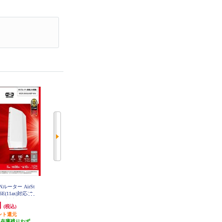
Nルーター AirSt
TP-Link 無線LANルーター AX5400
ＴＰ－ＬＩＮＫ 【ARCHER AXE5
 6E(11ax)対応/ネ
【Wi-Fi 6 デュアルバンド/ 4804+5
400】WiFi 6E 無線LANルーター 6
対応/Wi-Fiル
74Mbps/ EasyMesh対応 /IPoE IPv6
GHz対応 2.5Gbps WAN/LAN 2402+
円
10,830円
16,650円
(税込)
(税込)
(税込)
SR-5400AX6
対応】 ARCHER-AX5400
2402+574Mbps AXE5400 メッシュ
H
ント還元
541円分ポイント還元
WiFi 3年保証 ARCHER-AXE5400
832円分ポイント還元
（在庫残りわず
発送目安:
5営業日
発送目安:
5営業日