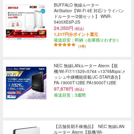
BUFFALO 無線ルーター
AirStation【Wi-Fi 6E 対応/トライバン
ドルーター/2個セット】 WNR-
5400XE6P-2S
24,350円
(税込)
1,217円分ポイント還元
発送目安：即納（在庫残りわずか）
(1件)
NEC 無線LANルーター Aterm【親
機/Wi-Fi7/11529+5764 +1376Mbps/メ
ッシュ中継機能搭載/JC-STAR適合】
PA-19000T12BE PA19000T12BE
97,878円
(税込)
発送目安：3週間
【店舗長期不稼働品】
NEC 無線LAN
ルーター Aterm【親機/Wi-