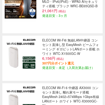
MLO・IPv6(IPoE)・WPA3 AIセキュリ
ティ搭載 ブラック WRC-BE65QSD-B
21,061円
(税込)
発送目安：3ヶ月
ELECOM Wi-Fi6 無線LAN中継器 コン
セント直挿し型 EasyMesh ビームフォ
ーミング ギガビットLANポート搭載 ホ
ワイト WTC-X1500GC-W
6,156円
(税込)
307円分ポイント還元
発送目安：未定（入荷次第お届け）
ELECOM Wi-Fi 6 中継器 AX3000 コン
セント直挿し 離れ家モード搭載
EasyMesh 2402+574Mbps 1Gbps有線
LANポート ホワイト WTC-X3000GC-