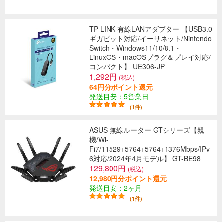
TP-LINK 有線LANアダプター 【USB3.0
ギガビット対応/イーサネット/Nintendo
Switch・Windows11/10/8.1・
LinuxOS・macOSプラグ＆プレイ対応/
コンパクト】 UE306-JP
1,292円
(税込)
64円分ポイント還元
発送目安：5営業日
(1件)
ASUS 無線ルーター GTシリーズ【親
機/Wi-
Fi7/11529+5764+5764+1376Mbps/IPv
6対応/2024年4月モデル】 GT-BE98
129,800円
(税込)
12,980円分ポイント還元
発送目安：2ヶ月
(1件)