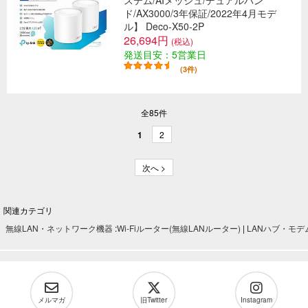
ステム/AIメッシュ/デュアルバン
ド/AX3000/3年保証/2022年4月モデ
ル】 Deco-X50-2P
26,694円
(税込)
発送目安：5営業日
(3件)
全85件
1
2
次へ >
関連カテゴリ
無線LAN・ネットワーク機器
:
Wi-Fiルーター(無線LANルーター)
|
LANハブ・モデ
メルマガ
旧Twitter
Instagram