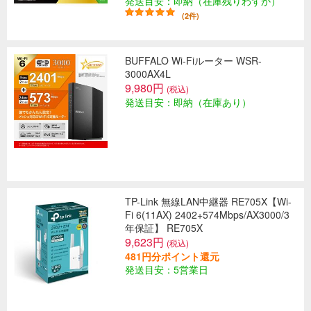
発送目安：即納（在庫残りわずか）
(2件)
BUFFALO Wi-Fiルーター WSR-
3000AX4L
9,980円
(税込)
発送目安：即納（在庫あり）
TP-Link 無線LAN中継器 RE705X【Wi-
Fi 6(11AX) 2402+574Mbps/AX3000/3
年保証】 RE705X
9,623円
(税込)
481円分ポイント還元
発送目安：5営業日