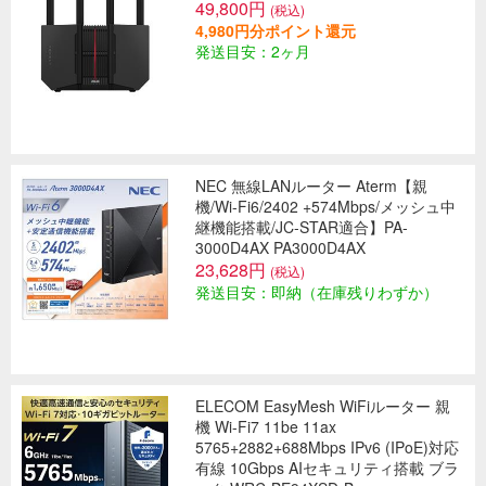
49,800円
(税込)
4,980円分ポイント還元
発送目安：2ヶ月
NEC 無線LANルーター Aterm【親
機/Wi-Fi6/2402 +574Mbps/メッシュ中
継機能搭載/JC-STAR適合】PA-
3000D4AX PA3000D4AX
23,628円
(税込)
発送目安：即納（在庫残りわずか）
ELECOM EasyMesh WiFiルーター 親
機 Wi-Fi7 11be 11ax
5765+2882+688Mbps IPv6 (IPoE)対応
有線 10Gbps AIセキュリティ搭載 ブラ