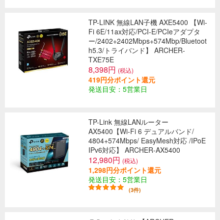
TP-LINK 無線LAN子機 AXE5400 【Wi-
Fi 6E/11ax対応/PCI-E/PCIeアダプタ
ー/2402+2402Mbps+574Mbp/Bluetoot
h5.3/トライバンド】 ARCHER-
TXE75E
8,398円
(税込)
419円分ポイント還元
発送目安：5営業日
TP-Link 無線LANルーター
AX5400【Wi-Fi 6 デュアルバンド/
4804+574Mbps/ EasyMesh対応 /IPoE
IPv6対応】 ARCHER-AX5400
12,980円
(税込)
1,298円分ポイント還元
発送目安：5営業日
(3件)