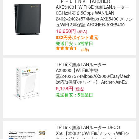
ＴＰ－ＬＩＮＫ 【ARCHER
AXE5400】WiFi 6E 無線LANルーター
6GHz対応 2.5Gbps WAN/LAN
2402+2402+574Mbps AXE5400 メッシ
ュWiFi 3年保証 ARCHER-AXE5400
16,650円
(税込)
832円分ポイント還元
発送目安：5営業日
(5件)
TP-Link 無線LANルーター
AX3000【Wi-Fi6/中継
器/2402+574Mbps/AX3000/EasyMesh
対応/3保証/ホワイト】 Archer-Air-E5
9,178円
(税込)
発送目安：5営業日
TP-Link 無線LANルーター DECO
X50【本体2台/Wi-Fi6/メッシュWiFiシ