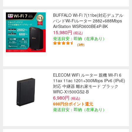
BUFFALO Wi-Fi 7(11be)対応デュアル
バンドWi-Fiルーター 2882+688Mbps
AirStation WSR3600BE4P-BK
15,980円
(税込)
発送目安：即納（在庫あり）
(3件)
ELECOM WiFi ルーター 親機 Wi-Fi 6
11ax 11ac 1201+300Mbps IPv6 (IPoE)
対応 中継器 離れ家モード ブラック
WRC-X1500GS2-B
6,980円
(税込)
698円分ポイント還元
発送目安：即納（在庫あり）