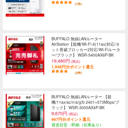
(1件)
BUFFALO 無線LANルーター
AirStation【親機/Wi-Fi 6(11ax)対応/ネ
ット脅威ブロッカー2対応/Wi-Fiルータ
ー/ブラック】 WSR-5400AX6P-BK
19,480円
(税込)
1,948円分ポイント還元
(3件)
BUFFALO 無線LANルーター 【親
機/11ax/ac/n/a/g/b 2401+573Mbps/ブ
ラック】 WSR-3000AX4P-BK
9,670円
(税込)
967円分ポイント還元
発送目安：即納（在庫あり）