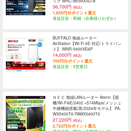
ック WRC-BE94XSD-B
36,700円
(税込)
1,835円分ポイント還元
発送目安：即納（在庫残りわずか）
BUFFALO 無線ルーター
AirStation【Wi-Fi 6E 対応/トライバン
ド】 WNR-5400XE6P
14,000円
(税込)
700円分ポイント還元
発送目安：5営業日
ＮＥＣ 無線LANルーター Aterm【親
機/Wi-Fi6E/2402 +574Mbps/メッシュ
中継機能搭載/黒/2024年モデル】 PA-
WX5400T6 PAWX5400T6
27,220円
(税込)
2,722円分ポイント還元