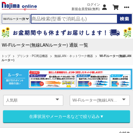
ログイン
新規会員登録(無料)
Wi-Fiルーター(無線LANルーター) 通販 一覧
トップ
プリンタ・PC周辺機器
無線LAN・ネットワーク機器
Wi-Fiルーター(無線LAN
ルーター)
在庫状況やメーカー名などで絞り込み▼
全85件