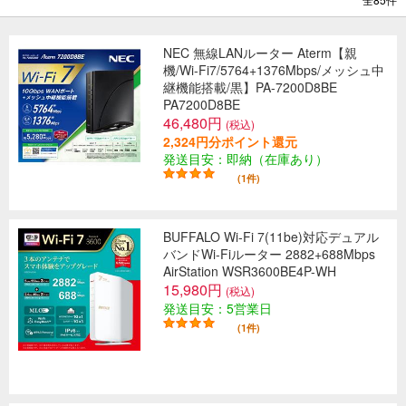
NEC 無線LANルーター Aterm【親
機/Wi-Fi7/5764+1376Mbps/メッシュ中
継機能搭載/黒】PA-7200D8BE
PA7200D8BE
46,480円
(税込)
2,324円分ポイント還元
発送目安：即納（在庫あり）
(1件)
BUFFALO Wi-Fi 7(11be)対応デュアル
バンドWi-Fiルーター 2882+688Mbps
AirStation WSR3600BE4P-WH
15,980円
(税込)
発送目安：5営業日
(1件)