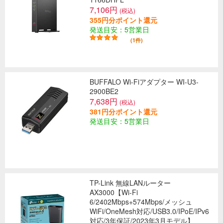
7,106円
(税込)
355円分ポイント還元
発送目安：5営業日
(1件)
BUFFALO Wi-Fiアダプター WI-U3-
2900BE2
7,638円
(税込)
381円分ポイント還元
発送目安：5営業日
TP-Link 無線LANルーター
AX3000【Wi-Fi
6/2402Mbps+574Mbps/メッシュ
WiFi/OneMesh対応/USB3.0/IPoE/IPv6
対応/3年保証/2023年3月モデル】