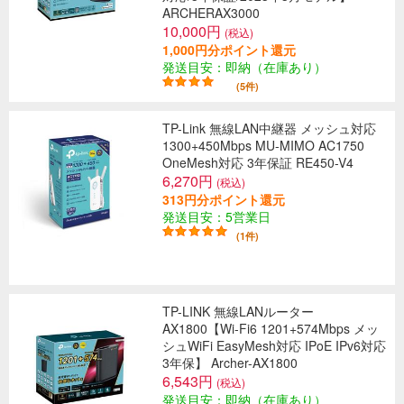
ARCHERAX3000
10,000円
(税込)
1,000円分ポイント還元
発送目安：即納（在庫あり）
(5件)
TP-Link 無線LAN中継器 メッシュ対応
1300+450Mbps MU-MIMO AC1750
OneMesh対応 3年保証 RE450-V4
6,270円
(税込)
313円分ポイント還元
発送目安：5営業日
(1件)
TP-LINK 無線LANルーター
AX1800【Wi-Fi6 1201+574Mbps メッ
シュWiFi EasyMesh対応 IPoE IPv6対応
3年保】 Archer-AX1800
6,543円
(税込)
発送目安：即納（在庫あり）