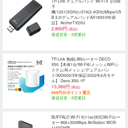
TP-Link デュアルバンド Wi-Fi 6【USB
子
機/1201(5GHz)+574(2.4GHz)Mbps/US
B 3.0/デュアルバンドAX1800/3年保
証】 ArcherTX20U
2,800円
(税込)
発送目安：5営業日
TP-Link 無線LANルーター DECO
X50【本体1台/Wi-Fi6/メッシュWiFiシ
ステム/AIメッシュ/デュアルバン
ド/AX3000/3年保証/2022年4月モデ
ル】 Deco-X50-1P
13,360円
(税込)
668円分ポイント還元
発送目安：5営業日
BUFFALO Wi-Fi 5(11ac)対応Wi-Fiルー
ター 866+300Mbps AirStation WCR-
1166DHPL