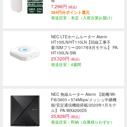
W
7,296円
(税込)
364円分ポイント還元
発送目安：未定（入荷次第お届け）
NEC LTEホームルーター Aterm
HT100LN/HT110LN【回線工事不
要/SIMフリー/2017年8月モデル】 PA-
HT100LN-SW
23,320円
(税込)
発送目安：4週間
NEC 無線ルーター Aterm 【親機/Wi-
Fi6/3603＋574Mbps/メッシュ中継機
能/安定通信機能搭載/2023年1月モデ
ル】 PA-WX4200D5
25,828円
(税込)
発送目安：即納（在庫残りわずか）