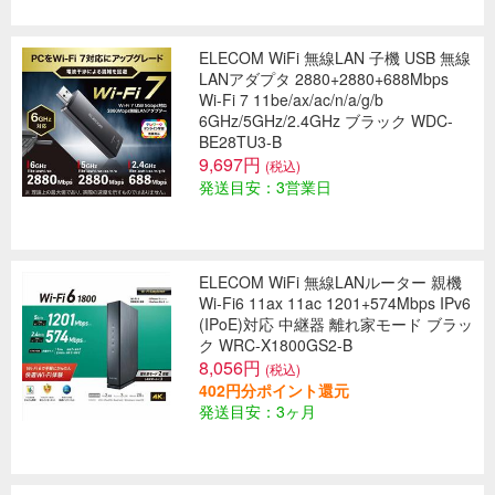
ELECOM WiFi 無線LAN 子機 USB 無線
LANアダプタ 2880+2880+688Mbps
Wi-Fi 7 11be/ax/ac/n/a/g/b
6GHz/5GHz/2.4GHz ブラック WDC-
BE28TU3-B
9,697円
(税込)
発送目安：3営業日
ELECOM WiFi 無線LANルーター 親機
Wi-Fi6 11ax 11ac 1201+574Mbps IPv6
(IPoE)対応 中継器 離れ家モード ブラッ
ク WRC-X1800GS2-B
8,056円
(税込)
402円分ポイント還元
発送目安：3ヶ月