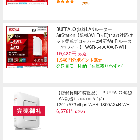
(9件)
BUFFALO 無線LANルーター
AirStation【親機/Wi-Fi 6E(11ax)対応/ネ
ット脅威ブロッカー2対応/Wi-Fiルータ
ー/ホワイト】 WSR-5400AX6P-WH
19,480円
(税込)
1,948円分ポイント還元
発送目安：即納（在庫残りわずか）
【店舗長期不稼働品】
BUFFALO 無線
LAN親機11ax/ac/n/a/g/b
1201+573Mbps WSR-1800AX4B-WH
6,578円
(税込)