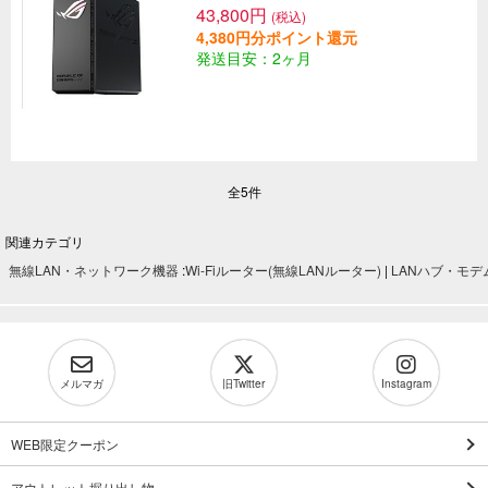
43,800円
(税込)
4,380円分ポイント還元
発送目安：2ヶ月
全5件
関連カテゴリ
無線LAN・ネットワーク機器
:
Wi-Fiルーター(無線LANルーター)
|
LANハブ・モデ
メルマガ
旧Twitter
Instagram
WEB限定クーポン
アウトレット掘り出し物