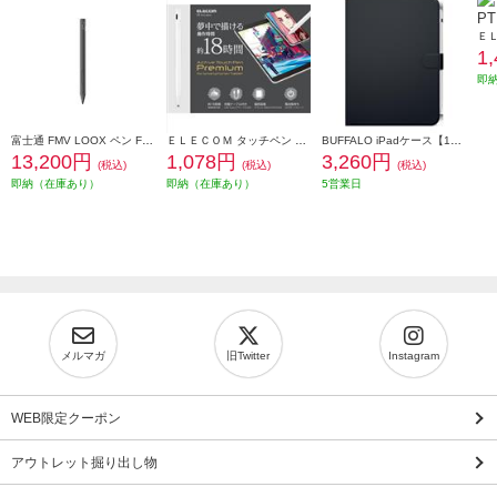
1
即
富士通 FMV LOOX ペン FMV-NPN25
ＥＬＥＣＯＭ タッチペン スタイラスペン 充電式 USB Type-C 充電 磁気吸着 極細 樹脂 D型 ペン先交換可 ホワイト P-TPACST03X
BUFFALO iPadケース【10世代/10.9用/フリーアングル/レザーケース/ブラック】 BSIPD22109CLFBK
13,200円
1,078円
3,260円
(税込)
(税込)
(税込)
即納（在庫あり）
即納（在庫あり）
5営業日
メルマガ
旧Twitter
Instagram
WEB限定クーポン
アウトレット掘り出し物