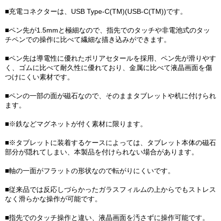
■充電コネクターは、USB Type-C(TM)(USB-C(TM))です。
■ペン先が1.5mmと極細なので、指先でのタッチや非電池式のタッ
チペンでの操作に比べて繊細な描き込みができます。
■ペン先は導電性に優れたポリアセタールを採用、ペン先が滑りやす
く、ゴムに比べて耐久性に優れており、金属に比べて液晶画面を傷
つけにくい素材です。
■ペンの一部の面が磁石なので、そのままタブレットや机に付けられ
ます。
■※鉄などマグネットが付く素材に限ります。
■※タブレットに装着するケースによっては、タブレット本体の磁石
部分が隠れてしまい、本製品を付けられない場合があります。
■軸の一面がフラットの形状なので転がりにくいです。
■従来品では反応しづらかったガラスフィルムの上からでもストレス
なく滑らかな操作が可能です。
■指先でのタッチ操作と違い、液晶画面を汚さずに操作可能です。