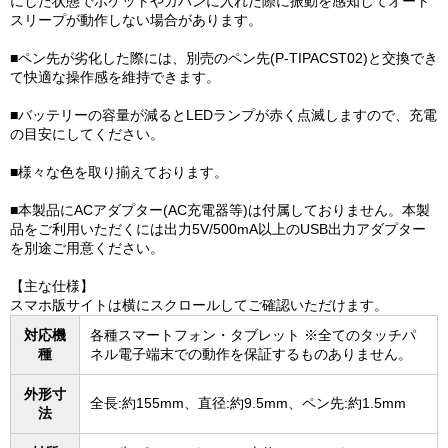
にした状態でポケットやカバンに入れた際に振動を感知してオート
スリープが動作しない場合があります。
■ペン先が劣化した際には、別売のペン先(P-TIPACST02)と交換でき
て快適な操作感を維持できます。
■バッテリーの容量が減るとLEDランプが赤く点滅しますので、充電
の目安にしてください。
■様々な色を取り揃えております。
■本製品にACアダプター(AC充電器等)は付属しておりません。本製
品をご利用いただくには出力5V/500mA以上のUSB出力アダプター
を別途ご用意ください。
【主な仕様】
スマホ版サイトは横にスクロールしてご確認いただけます。
対応機
各種スマートフォン・タブレット ※全てのタッチパ
種
ネル電子端末での動作を保証するものありません。
外形寸
全長:約155mm、直径:約9.5mm、ペン先:約1.5mm
法