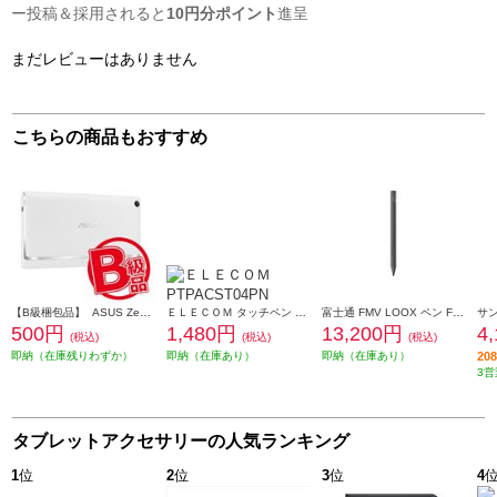
ー投稿＆採用されると
10円分ポイント
進呈
まだレビューはありません
こちらの商品もおすすめ
【B級梱包品】 ASUS ZenPad 8.0 Z380C/KL用ケース Power Case（パワーケース） ホワイト 90XB02VP-BSL0F0
ＥＬＥＣＯＭ タッチペン スタイラスペン 充電式 USB Type-C 充電 磁気吸着 交換用ペン先付属 &me アッシュピンク PTPACST04PN
富士通 FMV LOOX ペン FMV-NPN25
500円
1,480円
13,200円
4
(税込)
(税込)
(税込)
即納（在庫残りわずか）
即納（在庫あり）
即納（在庫あり）
2
3営
タブレットアクセサリーの人気ランキング
1
位
2
位
3
位
4