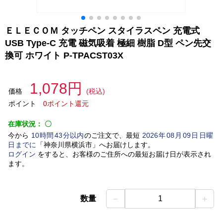
ＥＬＥＣＯＭ タッチペン スタイラスペン 充電式
USB Type-C 充電 磁気吸着 極細 樹脂 D型 ペン先交
換可 ホワイト P-TPACST03X
1,078円
価格
(税込)
ポイント
0ポイント還元
在庫状況：
〇
今から
10
時間
43
分以内
のご注文で、最短
2026
年
08
月
09
日
日曜
日
までに
「
神奈川県横浜市
」
へお届けします。
ログイン
をすると、お客様のご住所への最短お届け日が表示され
ます。
－
＋
数量
1