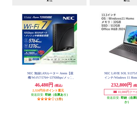
位
位
NEC 無線LANルーター Aterm【親
NEC LAVIE SOL S1375
機/Wi-Fi7/5764+1376Mbps/メッシ
インチ/Windows 11 Home/
ュ中継機能搭載/黒】PA-7200D8BE
a 7/メモリ32GB/512GB(SS
46,480円
232,800円
(税込)
(税
PA7200D8BE
e Home & Business 202
5LABN
2,324円分ポイント還元
10,000円ク
発送目安:
即納（在庫あり）
発送目安:
即納（在庫
(1件)
か）