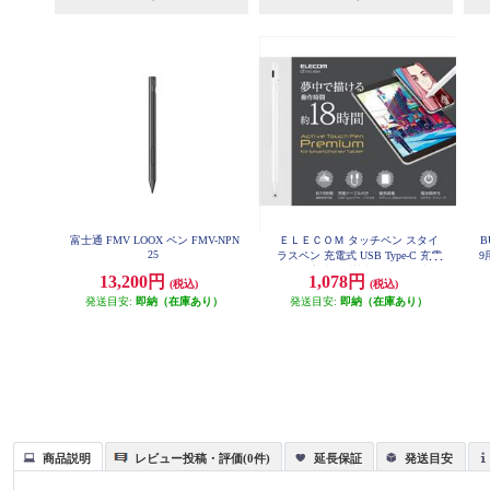
富士通 FMV LOOX ペン FMV-NPN
ＥＬＥＣＯＭ タッチペン スタイ
B
25
ラスペン 充電式 USB Type-C 充電
9
磁気吸着 極細 樹脂 D型 ペン先交
13,200円
1,078円
(税込)
(税込)
換可 ホワイト P-TPACST03X
発送目安:
即納（在庫あり）
発送目安:
即納（在庫あり）
商品説明
レビュー投稿・評価(0件)
延長保証
発送目安