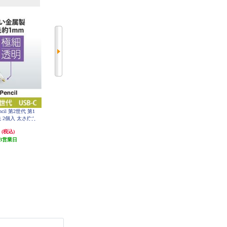
encil 第2世代 第1
ELECOM タブレット用スタンド/
オウルテック エンピツ型タッチペ
 2個入 太さ約1
プットタイプ/伸縮アーム/卓上/ブ
ン ロング ブラック OWL-TPSE08-
BK
明 クリア P-TIP
ラック TB-DSCHARMPTBK
円
2,109円
1,628円
(税込)
(税込)
(税込)
CR
3営業日
発送目安:
3営業日
発送目安:
3営業日
(1件)