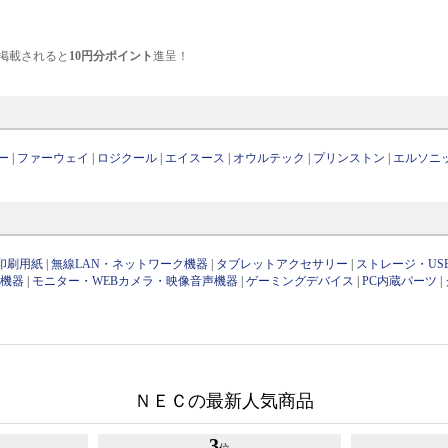
掲載されると
10円分ポイント
進呈！
ー
|
ファーウェイ
|
ロジクール
|
エイスース
|
オウルテック
|
プリンストン
|
エルソニ
印刷用紙
|
無線LAN・ネットワーク機器
|
タブレットアクセサリー
|
ストレージ・US
け機器
|
モニター・WEBカメラ・映像音声機器
|
ゲーミングデバイス
|
PC内蔵パーツ
|
ＮＥＣの最新人気商品
3