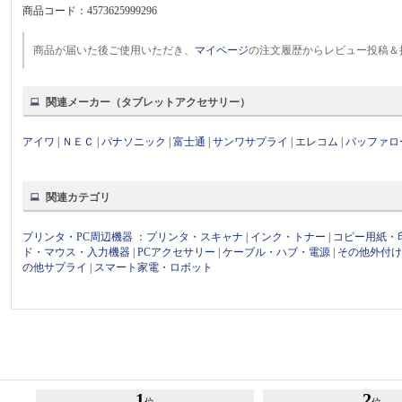
商品コード：
4573625999296
商品が届いた後ご使用いただき、
マイページ
の注文履歴からレビュー投稿＆
関連メーカー（タブレットアクセサリー）
アイワ
|
ＮＥＣ
|
パナソニック
|
富士通
|
サンワサプライ
|
エレコム
|
バッファロ
関連カテゴリ
プリンタ・PC周辺機器
：
プリンタ・スキャナ
|
インク・トナー
|
コピー用紙・
ド・マウス・入力機器
|
PCアクセサリー
|
ケーブル・ハブ・電源
|
その他外付
の他サプライ
|
スマート家電・ロボット
1
2