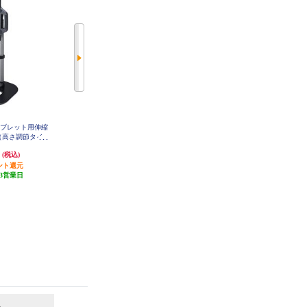
タブレット用伸縮
ELECOM タッチペン/スマホ・タ
ELECOM タブレット用スタンド/
（高さ調節タイ
ブレット用/鉛筆型/三角/細軸/超感
プットタイプ/伸縮アーム/卓上/ブ
TN39BK
度タイプ/イエロー P-TPEN02SYL
ラック TB-DSCHARMPTBK
円
1,079円
2,109円
(税込)
(税込)
(税込)
ント還元
発送目安:
3営業日
発送目安:
3営業日
3営業日
(1件)
6
7
位
位
位