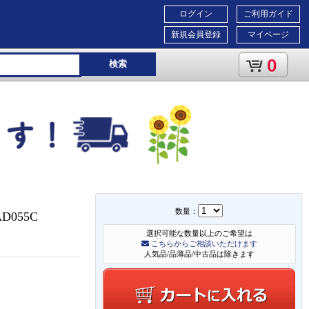
ログイン
ご利用ガイド
新規会員登録
マイページ
0
検索
数量：
-AD055C
選択可能な数量以上のご希望は
こちらからご相談いただけます
人気品/品薄品/中古品は除きます