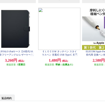
UFFALO iPadケース【10世代/10.
ＥＬＥＣＯＭ タッチペン スタイ
ELECOM Apple P
用/フリーアングル/レザーケース/
ラスペン 充電式 USB Type-C 充電
世代用 交換ペン先
ブラック】 BSIPD22109CLFBK
磁気吸着 交換用ペン先付属 &me
mm 極細 金属製 透
3,260円
1,480円
2,580
(税込)
(税込)
AP04
アッシュピンク PTPACST04PN
発送目安:
5営業日
発送目安:
即納（在庫あり）
発送目安:
返品特約