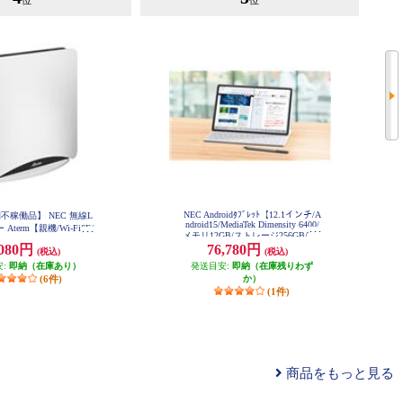
位
位
NEC Androidﾀﾌﾞﾚｯﾄ【12.1インチ/A
不稼働品】 NEC 無線L
ndroid15/MediaTek Dimensity 6400/
Aterm【親機/Wi-Fi6E/
メモリ12GB/ストレージ256GB/WP
47Mbps/メッシュ&10G有
,080円
76,780円
S Office搭載/クラウドグレー/2026
(税込)
(税込)
ワイト/2022年9月モデ
年2月モデル】 PC-T1275LAS
安:
PA-WX11000T12
即納（在庫あり）
発送目安:
即納（在庫残りわず
(6件)
か）
(1件)
商品をもっと見る