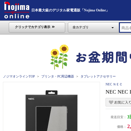
日本最大級のデジタル家電通販「Nojima Online」
クリックでカテゴリ表示
全カテゴリ
ノジマオンラインTOP
プリンタ・PC周辺機器
タブレットアクセサリー
NEC ＮＥＣ
NEC NEC L
発送目安：
2
価格：