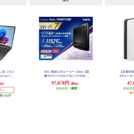
位
/LAB［13.3
NEC 無線LANルーター Aterm【親
【店舗長期
Core Ultr
機/Wi-Fi7/11529+5764 +1376Mbps/
ANルーター 
D)/ Offic
メッシュ中継機能搭載/JC-STAR適
4804+11
97,878円
47
込)
(税込)
4］ PC-S137
合】PA-19000T12BE PA19000T12B
線ポート/ホ
E
発送目安:
3週間
発送目
ル】 
ーポン
残りわず