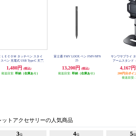
ＥＬＥＣＯＭ タッチペン スタイ
富士通 FMV LOOX ペン FMV-NPN
サンワサプライ 
25
スペン 充電式 USB Type-C 充電
アームスタンド
磁気吸着 交換用ペン先付属 &me
プ） PDA-S
1,480円
13,200円
4,167
(税込)
(税込)
アッシュピンク PTPACST04PN
発送目安:
即納（在庫あり）
発送目安:
即納（在庫あり）
208円分ポイ
発送目安:
レットアクセサリーの人気商品
3
4
5
位
位