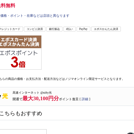
送料無料
価格・ポイント・在庫などは店頭と異なります
クレジットカード
コンビニ決済
銀行振込
d払い
PayPay
エポスかんたん決済
ちらの商品の価格・お支払方法・配送方法などはノジマオンライン限定サービスとなります。
高速インターネット @nifty光
最大30,100円分
開通で
ポイント進呈 [
詳細
]
こちらもおすすめ