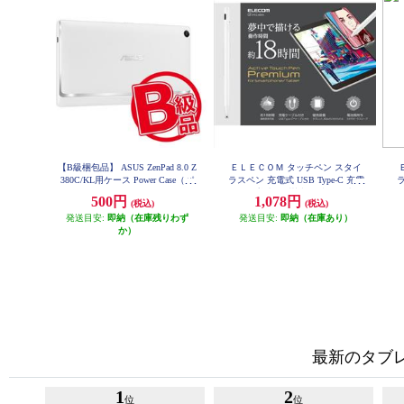
【B級梱包品】 ASUS ZenPad 8.0 Z
ＥＬＥＣＯＭ タッチペン スタイ
380C/KL用ケース Power Case（パ
ラスペン 充電式 USB Type-C 充電
ラ
ワーケース） ホワイト 90XB02VP
磁気吸着 極細 樹脂 D型 ペン先交
500円
1,078円
(税込)
(税込)
-BSL0F0
換可 ホワイト P-TPACST03X
発送目安:
即納（在庫残りわず
発送目安:
即納（在庫あり）
か）
最新のタブ
1
2
位
位