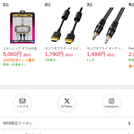
1
位
2
位
3
位
4
エルソニック ダブル分波器［テレビ裏の配線スッキリ/お掃除簡単］ EC-YDS02BW
サンワサプライ ハイスピードHDMIケーブル (2m) KM-HD20-20FC
サンワサプライ オーディオケーブル KMA250K2
5,060円
1,790円
1,494円
2
(税込)
(税込)
(税込)
151円分ポイント還元
5営業日
2ヶ月
即
即納（在庫あり）
メルマガ
旧Twitter
Instagram
WEB限定クーポン