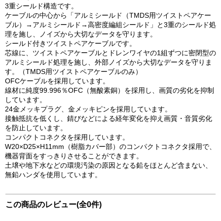
3重シールド構造です。
ケーブルの中心から「アルミシールド（TMDS用ツイストペアケー
ブル）→アルミシールド→高密度編組シールド」と3重のシールド処
理を施し、ノイズから大切なデータを守ります。
シールド付きツイストペアケーブルです。
芯線に、ツイストペアケーブルとドレンワイヤの1組ずつに密閉型の
アルミシールド処理を施し、外部ノイズから大切なデータを守りま
す。（TMDS用ツイストペアケーブルのみ）
OFCケーブルを採用しています。
線材に純度99.996％OFC（無酸素銅）を採用し、画質の劣化を抑制
しています。
24金メッキプラグ、金メッキピンを採用しています。
接触抵抗を低くし、錆びなどによる経年変化を抑え画質・音質劣化
を防止しています。
コンパクトコネクタを採用しています。
W20×D25×H11mm（樹脂カバー部）のコンパクトコネクタ採用で、
機器背面をすっきりさせることができます。
土壌や地下水などの環境汚染の原因となる鉛をほとんど含まない、
無鉛ハンダを使用しています。
この商品のレビュー(全0件)