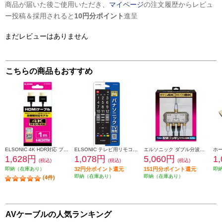
商品が届いた後ご使用いただき、
マイページ
の注文履歴からレビュ
ー投稿＆採用されると
10円分ポイント
進呈
まだレビューはありません
こちらの商品もおすすめ
ELSONIC 4K HDR対応 プレミアムHDMIケーブル 1m EPPHDMI10
ELSONIC テレビ用リモコン【パナソニック製デジタルテレビ専用リモコン】 ECCTVRPA
エルソニック ダブル分波器［テレビ裏の配線スッキリ/お掃除簡単］ EC-YDS02BW
1,628円
1,078円
5,060円
1
(税込)
(税込)
(税込)
即納（在庫あり）
32円分ポイント還元
151円分ポイント還元
即
即納（在庫あり）
即納（在庫あり）
(4件)
AVケーブルの人気ランキング