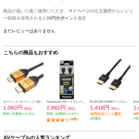
商品が届いた後ご使用いただき、
マイページ
の注文履歴からレビュ
ー投稿＆採用されると
10円分ポイント
進呈
まだレビューはありません
こちらの商品もおすすめ
ホーリック ホーリック HDMIケーブル 3m ゴールド HDM30-013GD
Panasonic 4Kハイグレードタイプ HDMIケーブル 1.5m ブラック RP-CHK15-K
ELECOM HDMIケーブル/Premium/1.0m/ブラック NJ-HDP14EY10BK
1,062円
2,862円
1,418円
1
(税込)
(税込)
(税込)
即納（在庫残りわずか）
即納（在庫残りわずか）
42円分ポイント還元
4
3営業日
3営
(9件)
AVケーブルの人気ランキング