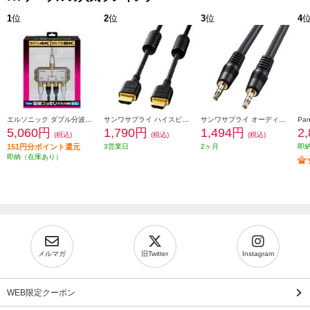
1
位
2
位
3
位
4
エルソニック ダブル分波器［テレビ裏の配線スッキリ/お掃除簡単］ EC-YDS02BW
サンワサプライ ハイスピードHDMIケーブル (2m) KM-HD20-20FC
サンワサプライ オーディオケーブル KMA250K2
5,060円
1,790円
1,494円
2
(税込)
(税込)
(税込)
151円分ポイント還元
3営業日
2ヶ月
即
即納（在庫あり）
メルマガ
旧Twitter
Instagram
WEB限定クーポン