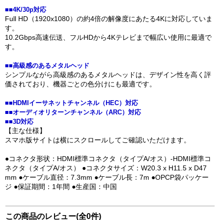
■■4K/30p対応
Full HD（1920x1080）の約4倍の解像度にあたる4Kに対応していま
す。
10.2Gbps高速伝送、フルHDから4Kテレビまで幅広い使用に最適で
す。
■■高級感のあるメタルヘッド
シンプルながら高級感のあるメタルヘッドは、デザイン性を高く評
価されており、機器ごとの色分けにも最適です。
■■HDMIイーサネットチャンネル（HEC）対応
■■オーディオリターンチャンネル（ARC）対応
■■3D対応
【主な仕様】
スマホ版サイトは横にスクロールしてご確認いただけます。
●コネクタ形状：HDMI標準コネクタ（タイプA/オス）-HDMI標準コ
ネクタ（タイプA/オス） ●コネクタサイズ：W20.3 x H11.5 x D47
mm ●ケーブル直径：7.3mm ●ケーブル長：7m ●OPCP袋パッケー
ジ ●保証期間：1年間 ●生産国：中国
この商品のレビュー(全0件)