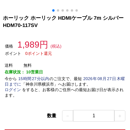
ホーリック ホーリック HDMIケーブル 7m シルバー
HDM70-117SV
1,989円
価格
(税込)
ポイント
0ポイント還元
送料
無料
在庫状況：
10営業日
今から
15
時間
27
分以内
のご注文で、最短
2026
年
08
月
27
日
木曜
日
までに
「
神奈川県横浜市
」
へお届けします。
ログイン
をすると、お客様のご住所への最短お届け日が表示され
ます。
－
＋
数量
1