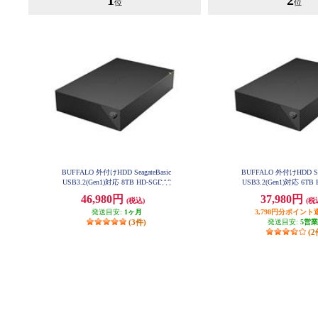
1
2
位
位
BUFFALO 外付けHDD SeagateBasic
BUFFALO 外付けHDD Sea
USB3.2(Gen1)対応 8TB HD-SGDA8
USB3.2(Gen1)対応 6TB
U3-B
U3-B
46,980円
37,980円
(税込)
(税
発送目安:
1ヶ月
3,798円分ポイント
(3件)
発送目安:
5営
(2