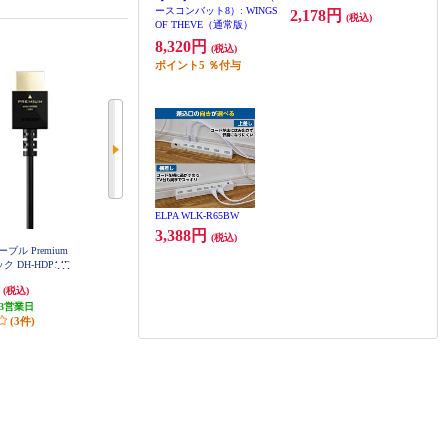
ースコンバット8）: WINGS
2,178円
(税込)
OF THEVE（通常版）
8,320円
(税込)
ポイント
5
％付与
ELPA WLK-R65BW
3,388円
(税込)
ーブル Premium
サンワサプライ ハイスピードHD
BUFFALO HDMIケーブル プレミ
ク DH-HDP14E
MIケーブル（1m・ブラック） KM
アム認証 スリム 1.5m ブラック B
BK
-HD20-10H
SHDPS15BK
円
1,760円
3,168円
(税込)
(税込)
(税込)
3営業日
発送目安:
3営業日
発送目安:
5営業日
(3件)
(2件)