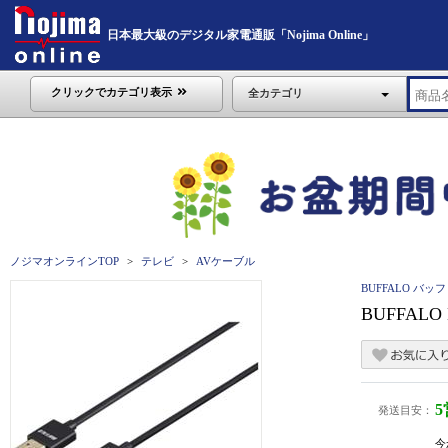
日本最大級のデジタル家電通販「Nojima Online」
クリックでカテゴリ表示
全カテゴリ
ノジマオンラインTOP
テレビ
AVケーブル
BUFFALO バッ
BUFFAL
発送目安：
今