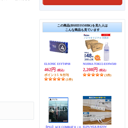
この商品(BSHD3S50BK)を見た人は
こんな商品も見ています
ELSONIC ESYT4P08
NOJIMA TOKU2-ESNW500
462円
2,208円
(税込)
(税込)
ポイント
5
％付与
(3件)
(1件)
ELPA WLK-R42SW
【PS5】ACE COMBAT 8（エ