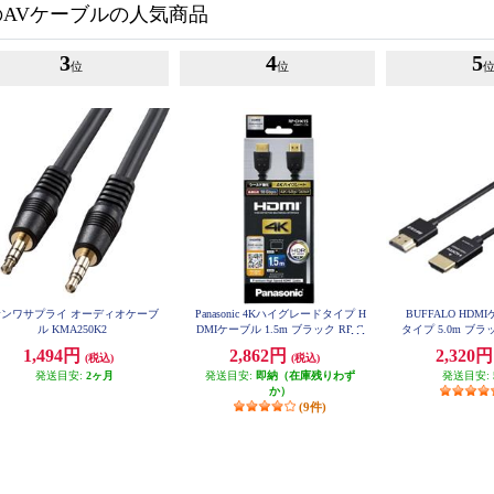
のAVケーブルの人気商品
3
4
5
位
位
サンワサプライ オーディオケーブ
Panasonic 4Kハイグレードタイプ H
BUFFALO HD
ル KMA250K2
DMIケーブル 1.5m ブラック RP-C
タイプ 5.0m ブラッ
HK15-K
K
1,494円
2,862円
2,320
(税込)
(税込)
発送目安:
2ヶ月
発送目安:
即納（在庫残りわず
発送目安:
か）
(9件)