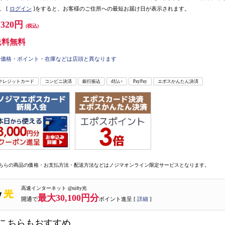
。
[
ログイン
]をすると、お客様のご住所への最短お届け日が表示されます。
,320円
(税込)
送料無料
価格・ポイント・在庫などは店頭と異なります
クレジットカード
コンビニ決済
銀行振込
d払い
PayPay
エポスかんたん決済
ちらの商品の価格・お支払方法・配送方法などはノジマオンライン限定サービスとなります。
高速インターネット @nifty光
最大30,100円分
開通で
ポイント進呈 [
詳細
]
こちらもおすすめ