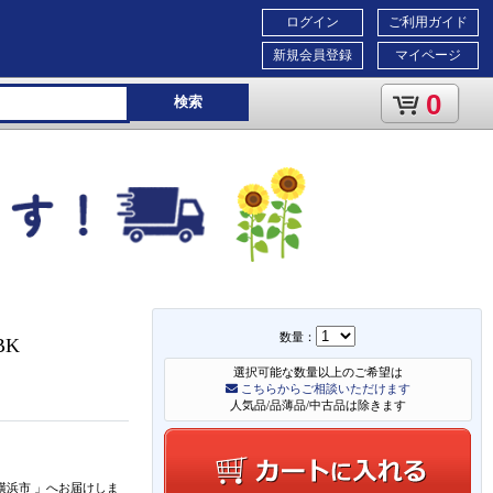
ログイン
ご利用ガイド
新規会員登録
マイページ
0
検索
数量：
BK
選択可能な数量以上のご希望は
こちらからご相談いただけます
人気品/品薄品/中古品は除きます
横浜市
」
へお届けしま