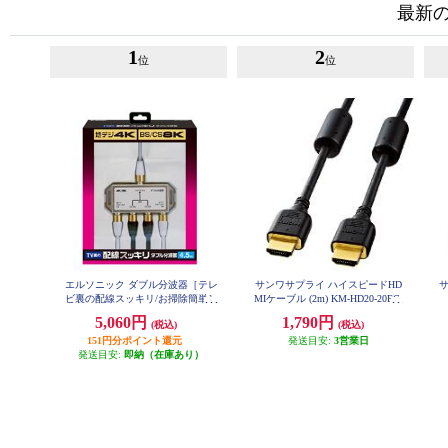
最新
1
2
位
位
エルソニック ダブル分波器［テレ
サンワサプライ ハイスピードHD
ビ裏の配線スッキリ/お掃除簡単］
MIケーブル (2m) KM-HD20-20FC
EC-YDS02BW
5,060円
1,790円
(税込)
(税込)
151円分ポイント還元
発送目安:
3営業日
発送目安:
即納（在庫あり）