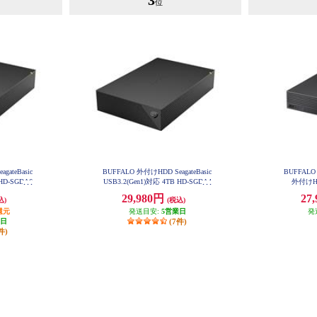
3
位
gateBasic
BUFFALO 外付けHDD SeagateBasic
BUFFALO 
 HD-SGDA6
USB3.2(Gen1)対応 4TB HD-SGDA4
外付けHD
U3-B
29,980円
27
込)
(税込)
還元
発送目安:
5営業日
発
業日
(7件)
件)