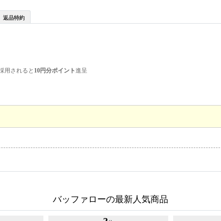
返品特約
採用されると
10円分ポイント
進呈
バッファローの最新人気商品