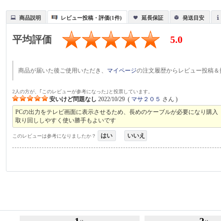
商品説明
レビュー投稿・評価(1件)
延長保証
発送目安
平均評価
5.0
商品が届いた後ご使用いただき、
マイページ
の注文履歴からレビュー投稿＆
2人の方が、｢このレビューが参考になった｣と投票しています。
安いけど問題なし
2022/10/29
(
マサ２０５
さん )
PCの出力をテレビ画面に表示させるため、長めのケーブルが必要になり購入
取り回ししやすく使い勝手もよいです
はい
いいえ
このレビューは参考になりましたか？