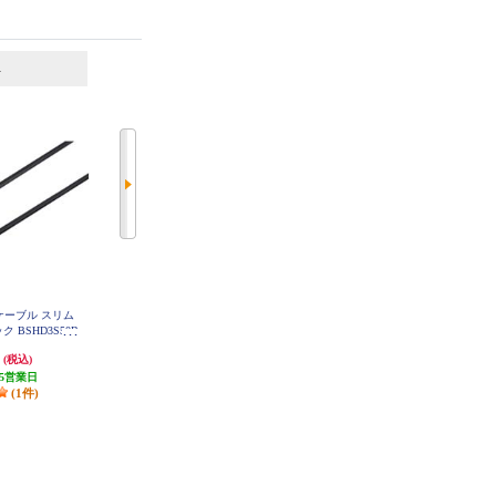
6
7
位
位
位
MIケーブル スリム
ELECOM 光ケーブル 角型-角型 2
BUFFALO HDMIケーブル スリム
ク BSHD3S50B
m 【サウンドバー/TVスピーカー/
タイプ 3.0m ブラック BSHD3S30B
K
テレビ/ゲームコンソール対応/ブ
円
1,139円
2,120円
(税込)
(税込)
(税込)
ラック】 DH-OPT20BK
5営業日
発送目安:
2ヶ月
発送目安:
5営業日
(1件)
(2件)
(1件)