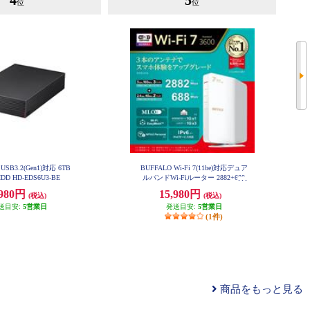
4
5
位
位
USB3.2(Gen1)対応 6TB
BUFFALO Wi-Fi 7(11be)対応デュア
D HD-EDS6U3-BE
ルバンドWi-Fiルーター 2882+688
Mbps AirStation WSR3600BE4P-W
,980円
15,980円
H
(税込)
(税込)
送目安:
5営業日
発送目安:
5営業日
(1件)
商品をもっと見る