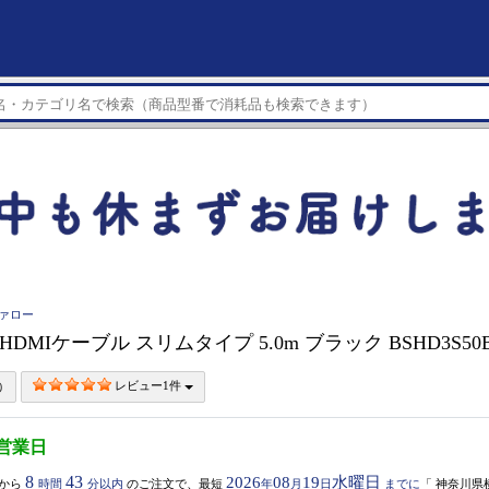
ファロー
O HDMIケーブル スリムタイプ 5.0m ブラック BSHD3S50
レビュー1件
5営業日
8
43
2026
08
19
水曜日
から
時間
分以内
のご注文で、最短
年
月
日
までに
「
神奈川県