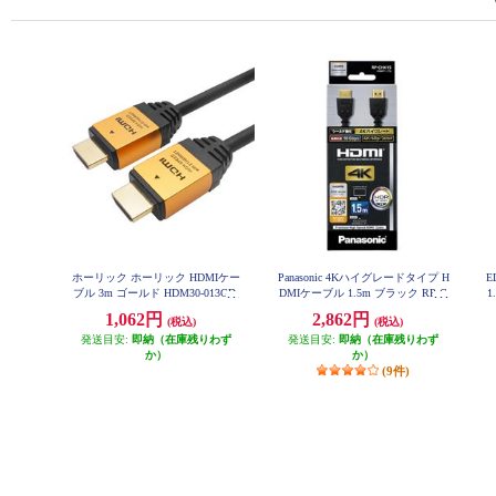
ホーリック ホーリック HDMIケー
Panasonic 4Kハイグレードタイプ H
E
ブル 3m ゴールド HDM30-013GD
DMIケーブル 1.5m ブラック RP-C
1
HK15-K
1,062円
2,862円
(税込)
(税込)
発送目安:
即納（在庫残りわず
発送目安:
即納（在庫残りわず
か）
か）
(9件)