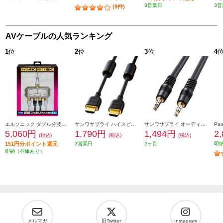
3営業日
3営
(9件)
AVケーブルの人気ランキング
1
位
2
位
3
位
4
エルソニック ダブル分波器［テレビ裏の配線スッキリ/お掃除簡単］ EC-YDS02BW
サンワサプライ ハイスピードHDMIケーブル (2m) KM-HD20-20FC
サンワサプライ オーディオケーブル KMA250K2
5,060円
1,790円
1,494円
2
(税込)
(税込)
(税込)
151円分ポイント還元
3営業日
2ヶ月
即
即納（在庫あり）
メルマガ
旧Twitter
Instagram