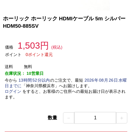
ホーリック ホーリック HDMIケーブル 5m シルバー
HDM50-885SV
1,503円
価格
(税込)
ポイント
0ポイント還元
送料
無料
在庫状況：
10営業日
今から
13
時間
52
分以内
のご注文で、最短
2026
年
08
月
26
日
水曜
日
までに
「
神奈川県横浜市
」
へお届けします。
ログイン
をすると、お客様のご住所への最短お届け日が表示され
ます。
－
＋
数量
1