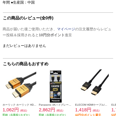
年間 ●生産国：中国
この商品のレビュー(全0件)
商品が届いた後ご使用いただき、
マイページ
の注文履歴からレビュ
ー投稿＆採用されると
10円分ポイント
進呈
まだレビューはありません
こちらの商品もおすすめ
ホーリック ホーリック HDMIケーブル 3m ゴールド HDM30-013GD
Panasonic 4Kハイグレードタイプ HDMIケーブル 1.5m ブラック RP-CHK15-K
ELECOM HDMIケーブル/Premium/1.0m/ブラック NJ-HDP14EY10BK
1,062円
2,862円
1,418円
1
(税込)
(税込)
(税込)
即納（在庫残りわずか）
即納（在庫残りわずか）
42円分ポイント還元
5