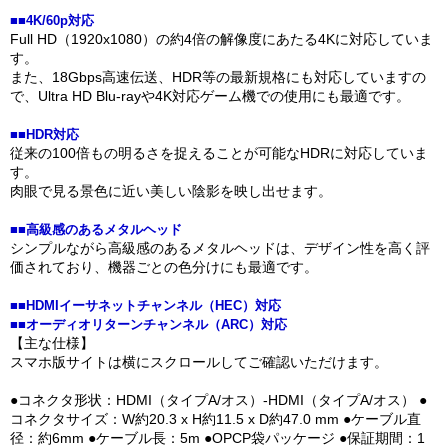
■■4K/60p対応
Full HD（1920x1080）の約4倍の解像度にあたる4Kに対応していま
す。
また、18Gbps高速伝送、HDR等の最新規格にも対応していますの
で、Ultra HD Blu-rayや4K対応ゲーム機での使用にも最適です。
■■HDR対応
従来の100倍もの明るさを捉えることが可能なHDRに対応していま
す。
肉眼で見る景色に近い美しい陰影を映し出せます。
■■高級感のあるメタルヘッド
シンプルながら高級感のあるメタルヘッドは、デザイン性を高く評
価されており、機器ごとの色分けにも最適です。
■■HDMIイーサネットチャンネル（HEC）対応
■■オーディオリターンチャンネル（ARC）対応
【主な仕様】
スマホ版サイトは横にスクロールしてご確認いただけます。
●コネクタ形状：HDMI（タイプA/オス）-HDMI（タイプA/オス） ●
コネクタサイズ：W約20.3 x H約11.5 x D約47.0 mm ●ケーブル直
径：約6mm ●ケーブル長：5m ●OPCP袋パッケージ ●保証期間：1