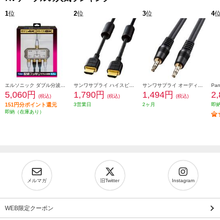
1
位
2
位
3
位
4
エルソニック ダブル分波器［テレビ裏の配線スッキリ/お掃除簡単］ EC-YDS02BW
サンワサプライ ハイスピードHDMIケーブル (2m) KM-HD20-20FC
サンワサプライ オーディオケーブル KMA250K2
5,060円
1,790円
1,494円
2
(税込)
(税込)
(税込)
151円分ポイント還元
3営業日
2ヶ月
即
即納（在庫あり）
メルマガ
旧Twitter
Instagram
WEB限定クーポン