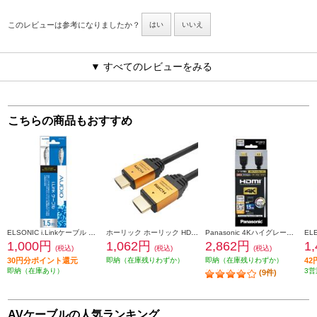
このレビューは参考になりましたか？
はい
いいえ
▼ すべてのレビューをみる
こちらの商品もおすすめ
ELSONIC i.Linkケーブル ECM-ILINK15
ホーリック ホーリック HDMIケーブル 3m ゴールド HDM30-013GD
Panasonic 4Kハイグレードタイプ HDMIケーブル 1.5m ブラック RP-CHK15-K
1,000円
1,062円
2,862円
1
(税込)
(税込)
(税込)
30円分ポイント還元
即納（在庫残りわずか）
即納（在庫残りわずか）
4
即納（在庫あり）
3営
(9件)
AVケーブルの人気ランキング