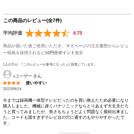
この商品のレビュー(全7件)
平均評価
4.75
商品が届いた後ご使用いただき、
マイページ
の注文履歴からレビュ
ー投稿＆採用されると
10円分ポイント
進呈
1人の方が、｢このレビューが参考になった｣と投票しています。
xユーザー
さん
使いやすい
2022/04/14
今までは録画機一体型テレビだったのを買い換えたため必要になり
購入しました。機械に疎くパナソニックならとりあえず大丈夫だろ
うと買ってみましたが、長さもちょうどよく問題なく接続出来まし
た。コードも固すぎずテレビ台の穴に通すのもやりやすかったで
す。