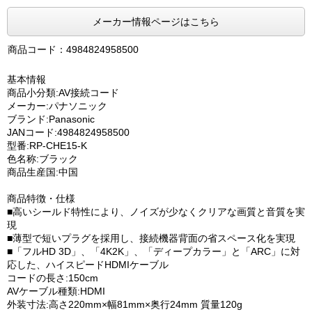
メーカー情報ページはこちら
商品コード：4984824958500
基本情報
商品小分類:AV接続コード
メーカー:パナソニック
ブランド:Panasonic
JANコード:4984824958500
型番:RP-CHE15-K
色名称:ブラック
商品生産国:中国
商品特徴・仕様
■高いシールド特性により、ノイズが少なくクリアな画質と音質を実
現
■薄型で短いプラグを採用し、接続機器背面の省スペース化を実現
■「フルHD 3D」、「4K2K」、「ディープカラー」と「ARC」に対
応した、ハイスピードHDMIケーブル
コードの長さ:150cm
AVケーブル種類:HDMI
外装寸法:高さ220mm×幅81mm×奥行24mm 質量120g