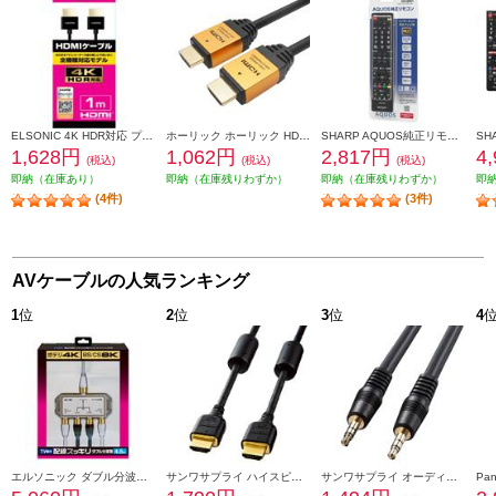
ELSONIC 4K HDR対応 プレミアムHDMIケーブル 1m EPPHDMI10
ホーリック ホーリック HDMIケーブル 3m ゴールド HDM30-013GD
SHARP AQUOS純正リモコン AN-58RC1
1,628円
1,062円
2,817円
4
(税込)
(税込)
(税込)
即納（在庫あり）
即納（在庫残りわずか）
即納（在庫残りわずか）
即
(4件)
(3件)
AVケーブルの人気ランキング
1
位
2
位
3
位
4
エルソニック ダブル分波器［テレビ裏の配線スッキリ/お掃除簡単］ EC-YDS02BW
サンワサプライ ハイスピードHDMIケーブル (2m) KM-HD20-20FC
サンワサプライ オーディオケーブル KMA250K2