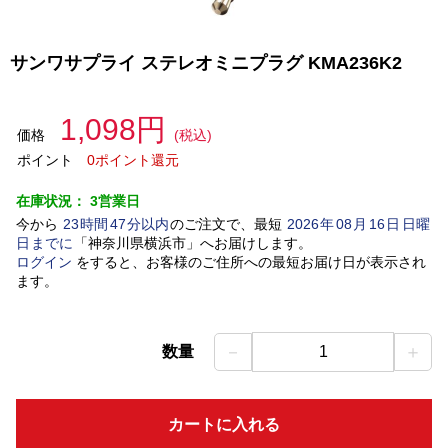
サンワサプライ ステレオミニプラグ KMA236K2
1,098円
価格
(税込)
ポイント
0ポイント還元
在庫状況：
3営業日
今から
23
時間
47
分以内
のご注文で、最短
2026
年
08
月
16
日
日曜
日
までに
「
神奈川県横浜市
」
へお届けします。
ログイン
をすると、お客様のご住所への最短お届け日が表示され
ます。
－
＋
数量
1
カートに入れる