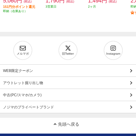
5,060円
1,790円
1,494円
2
(税込)
(税込)
(税込)
151円分ポイント還元
3営業日
2ヶ月
即
即納（在庫あり）
メルマガ
旧Twitter
Instagram
WEB限定クーポン
アウトレット掘り出し物
中古(PC/スマホ/カメラ)
ノジマのプライベートブランド
先頭へ戻る