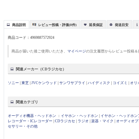
商品説明
レビュー投稿・評価(0件)
延長保証
発送目安
商品コード：
4969887572924
商品が届いた後ご使用いただき、
マイページ
の注文履歴からレビュー投稿＆
関連メーカー（CDラジカセ）
ソニー
|
東芝
|
JVCケンウッド
|
サンワサプライ
|
ハイディスク
|
コイズミ
|
オリ
関連カテゴリ
オーディオ機器・ヘッドホン
：
イヤホン・ヘッドホン
|
イヤホン・ヘッドホン
レコーダー・ICレコーダー
|
CDラジカセ
|
ラジオ
|
楽器・マイク
|
オーディオプ
セサリー・その他