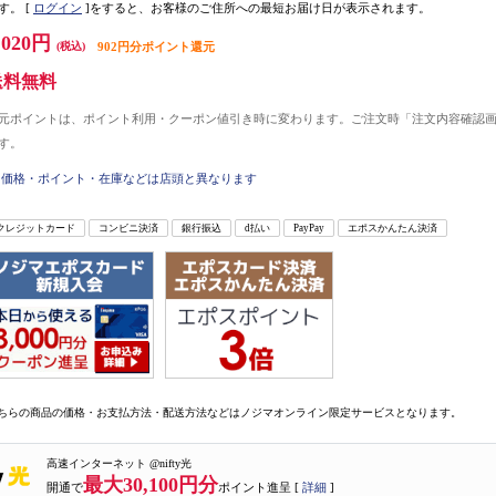
す。
[
ログイン
]をすると、お客様のご住所への最短お届け日が表示されます。
,020円
(税込)
902円分ポイント還元
送料無料
元ポイントは、ポイント利用・クーポン値引き時に変わります。ご注文時「注文内容確認
す。
価格・ポイント・在庫などは店頭と異なります
クレジットカード
コンビニ決済
銀行振込
d払い
PayPay
エポスかんたん決済
ちらの商品の価格・お支払方法・配送方法などはノジマオンライン限定サービスとなります。
高速インターネット @nifty光
最大30,100円分
開通で
ポイント進呈 [
詳細
]