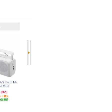
6
7
位
位
位
ノラルラジカセ【ホ
ELSONIC ラジカセ オレンジ EFP
WINTECH モノラルラジカセ シル
RCM01
T-M110
バー SCT-M200S
円
4,000円
3,813円
(税込)
(税込)
(税込)
ント還元
120円分ポイント還元
発送目安:
3営業日
3営業日
発送目安:
即納（在庫あり）
(1件)
(8件)