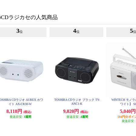
のCDラジカセの人気商品
3
4
5
位
位
OSHIBA CDラジオ AUREX ホワ
TOSHIBA CDラジオ ブラック TY-
WINTECH モ
ANC1-K
イト AX-CR30-W
ワイト】 SC
8,118円
9,020円
5,040
(税込)
(税込)
発送目安:
3週間
発送目安:
4週間
504円分ポイ
発送目安: