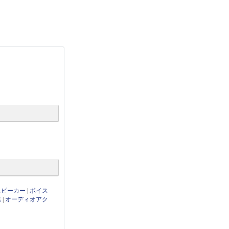
thスピーカー
|
ボイス
連
|
オーディオアク