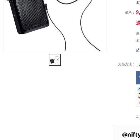
ま
9
価格：
還
ま
支払方法：
こ