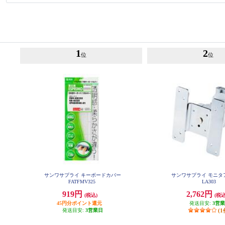
1
2
位
位
サンワサプライ キーボードカバー
サンワサプライ モニタア
FATFMV325
LA303
919円
2,762円
(税込)
(税込
45円分ポイント還元
発送目安:
3営
発送目安:
3営業日
(1