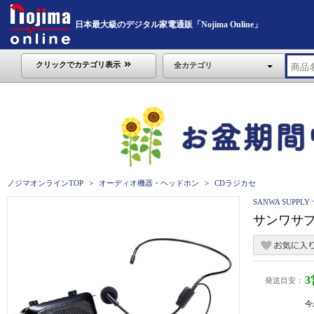
日本最大級のデジタル家電通販「Nojima Online」
クリックでカテゴリ表示
全カテゴリ
ノジマオンラインTOP
オーディオ機器・ヘッドホン
CDラジカセ
SANWA SUPP
サンワサプ
発送目安：
今