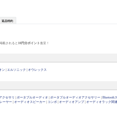
返品特約
掲載されると
10円分ポイント
進呈！
オン
|
エルソニック
|
オウレックス
アクセサリ
|
ポータブルオーディオ
|
ポータブルオーディオアクセサリー
|
Bluetoo
レーヤー
|
オーディオスピーカー
|
コンポ
|
オーディオアンプ
|
オーディオラック関