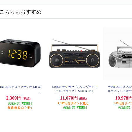
こちらもおすすめ
INTECH クロックラジオ CR-X1
ORION ラジカセ【スタンダードモ
WINTECH ダ
デル/ブラック】 SCR-B3-BK
ルカセット/AMラ
マイク端子搭載/シ
2,369円
11,070円
10,978
(税込)
(税込)
2
発送目安:
3営業日
1,107円分ポイント還元
109円分ポイ
(4件)
発送目安:
3営業日
発送目安: