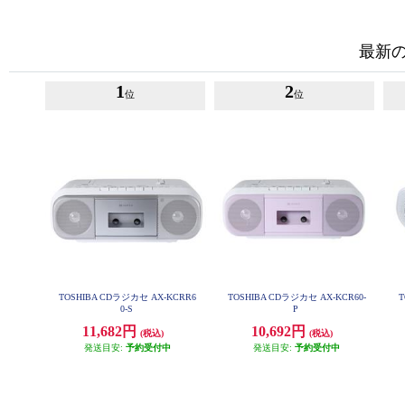
最新
1
2
位
位
TOSHIBA CDラジカセ AX-KCRR6
TOSHIBA CDラジカセ AX-KCR60-
T
0-S
P
11,682円
10,692円
(税込)
(税込)
発送目安:
予約受付中
発送目安:
予約受付中