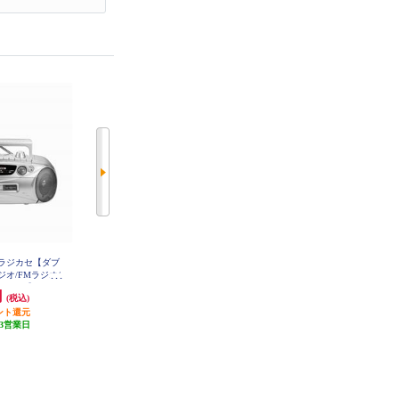
ブルラジカセ【ダブ
WINTECH CDラジオ【CD/ラジオ/
WINTECH SD/USB/CDラジオ【リ
ジオ/FMラジオ/
ＡＭ/ＦＭ対応/ホワイト】 KC-132
モコン付/パールホワイト】 KC-15
W
3USB
ルバー】 WCT-
円
7,678円
8,470円
(税込)
(税込)
(税込)
ント還元
発送目安:
5営業日
847円分ポイント還元
3営業日
発送目安:
5営業日
(1件)