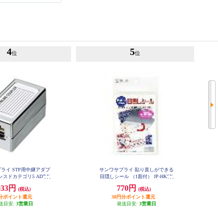
4
5
位
位
ライ STP用中継アダプ
サンワサプライ 貼り直しができる
スドカテゴリ5 ADT-E
目隠しシール （1面付） JP-HKSE
X-STPN
C10
033円
770円
(税込)
(税込)
円分ポイント還元
38円分ポイント還元
送目安:
3営業日
発送目安:
3営業日