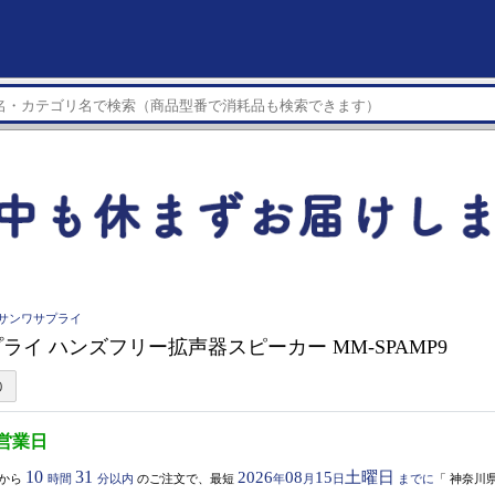
LY サンワサプライ
ライ ハンズフリー拡声器スピーカー MM-SPAMP9
3営業日
10
31
2026
08
15
土曜日
から
時間
分以内
のご注文で、最短
年
月
日
までに
「
神奈川