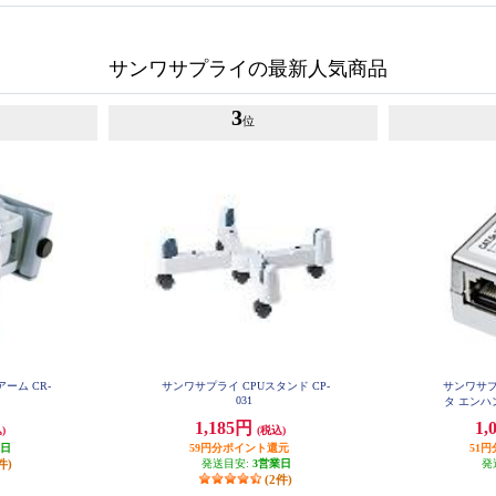
サンワサプライの最新人気商品
3
位
ーム CR-
サンワサプライ CPUスタンド CP-
サンワサプ
031
タ エンハン
1,185円
1,
)
(税込)
業日
59円分ポイント還元
51
件)
発送目安:
3営業日
発
(2件)