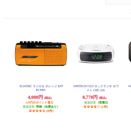
ELSONIC ラジカセ オレンジ EFP
WINTECH CDクロックラジオ ホワ
W
RCM01
イト CDC-220
4,000円
8,778円
(税込)
(税込)
120円分ポイント還元
発送目安:
3営業日
発送目安:
即納（在庫あり）
(1件)
(8件)