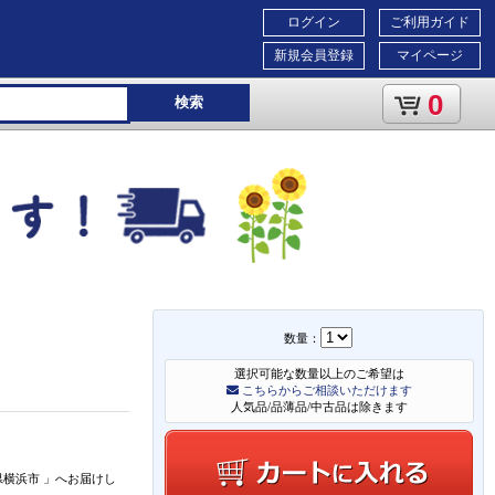
ログイン
ご利用ガイド
新規会員登録
マイページ
0
検索
数量：
選択可能な数量以上のご希望は
こちらからご相談いただけます
人気品/品薄品/中古品は除きます
県横浜市
」
へお届けし