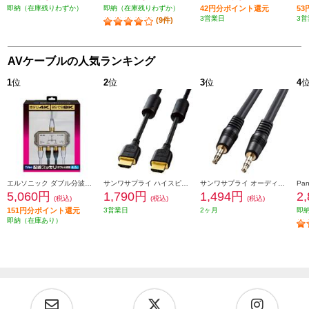
即納（在庫残りわずか）
即納（在庫残りわずか）
42円分ポイント還元
5
3営業日
3営
(9件)
AVケーブルの人気ランキング
1
位
2
位
3
位
4
エルソニック ダブル分波器［テレビ裏の配線スッキリ/お掃除簡単］ EC-YDS02BW
サンワサプライ ハイスピードHDMIケーブル (2m) KM-HD20-20FC
サンワサプライ オーディオケーブル KMA250K2
5,060円
1,790円
1,494円
2
(税込)
(税込)
(税込)
151円分ポイント還元
3営業日
2ヶ月
即
即納（在庫あり）