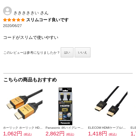
きききききい
さん
スリムコード良いです
2020/06/27
コードがスリムで使いやすい
このレビューは参考になりましたか？
はい
いいえ
こちらの商品もおすすめ
ホーリック ホーリック HDMIケーブル 3m ゴールド HDM30-013GD
Panasonic 4Kハイグレードタイプ HDMIケーブル 1.5m ブラック RP-CHK15-K
ELECOM HDMIケーブル/Premium/1.0m/ブラック NJ-HDP14EY10BK
1,062円
2,862円
1,418円
1
(税込)
(税込)
(税込)