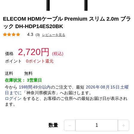
ELECOM HDMIケーブル Premium スリム 2.0m ブラ
ック DH-HDP14ES20BK
4.3
(3)
レビューを見る
2,720円
価格
(税込)
ポイント
0ポイント還元
送料
無料
在庫状況：
3営業日
今から
19
時間
49
分以内
のご注文で、最短
2026
年
08
月
15
日
土曜
日
までに
「
神奈川県横浜市
」
へお届けします。
ログイン
をすると、お客様のご住所への最短お届け日が表示され
ます。
－
＋
数量
1