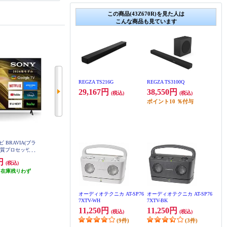
この商品(43Z670R)を見た人は
こんな商品も見ています
REGZA TS216G
REGZA TS3100Q
29,167円
38,550円
(税込)
(税込)
ポイント
10
％付与
ビ BRAVIA(ブラ
Panasonic 4K有機ELテレビ VIERA
SHARP 液晶テレビ AQUOS(アク
高画質プロセッサー
(ビエラ) 55V型/最新世代高輝度パ
オス)【50V型/BS・CS 4Kダブルチ
gleテレビ/WEB専
ネル/firetv搭載/転倒防止スタンド
ューナー内蔵/GoogleTV搭載】 4T-
0円
206,800円
119,800円
(税込)
(税込)
(税込)
TV-55Z90B
C50GN2
-43X81L
（在庫残りわず
発送目安:
即納（在庫あり）
発送目安:
即納（在庫あり）
）
オーディオテクニカ AT-SP76
オーディオテクニカ AT-SP76
7XTV-WH
7XTV-BK
11,250円
11,250円
(税込)
(税込)
(9件)
(3件)