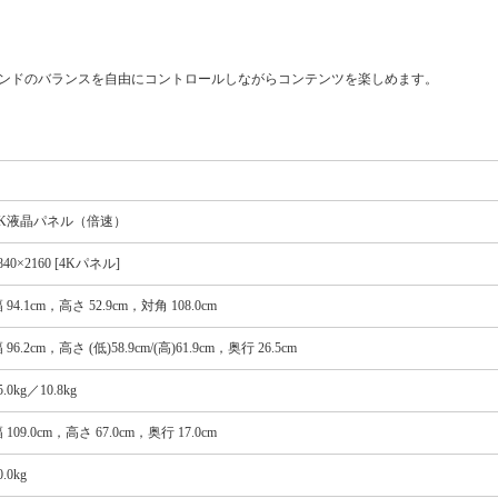
ウンドのバランスを自由にコントロールしながらコンテンツを楽しめます。
4K液晶パネル（倍速）
840×2160 [4Kパネル]
 94.1cm，高さ 52.9cm，対角 108.0cm
 96.2cm，高さ (低)58.9cm/(高)61.9cm，奥行 26.5cm
5.0kg／10.8kg
 109.0cm，高さ 67.0cm，奥行 17.0cm
0.0kg