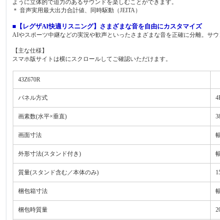
ように立体的で迫力のあるサウンドを楽しむことができます。
＊ 音声実用最大出力合計値、同時駆動（JEITA）
■【レグザAI快適リスニング】さまざまな音を自由にカスタマイズ
AIやスポーツ中継などの実況や歓声といったさまざまな音を正確に分離。サ
【主な仕様】
スマホ版サイトは横にスクロールしてご確認いただけます。
43Z670R
パネル方式
画素数(水平×垂直)
3
画面寸法
幅
外形寸法(スタンド付き)
幅
質量(スタンド含む／本体のみ)
1
梱包箱寸法
幅
梱包時質量
2