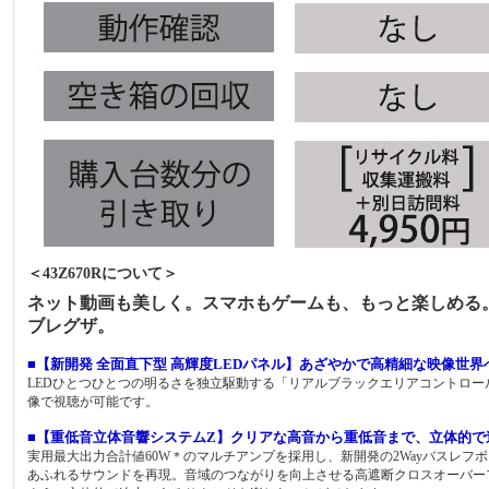
＜43Z670Rについて＞
ネット動画も美しく。スマホもゲームも、もっと楽しめる。
ブレグザ。
■【新開発 全面直下型 高輝度LEDパネル】あざやかで高精細な映像世界
LEDひとつひとつの明るさを独立駆動する「リアルブラックエリアコントロ
像で視聴が可能です。
■【重低音立体音響システムZ】クリアな高音から重低音まで、立体的で
実用最大出力合計値60W＊のマルチアンプを採用し、新開発の2Wayバスレ
あふれるサウンドを再現。音域のつながりを向上させる高遮断クロスオーバーフィルタ