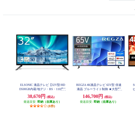
ELSONIC 液晶テレビ【32V型/HD
REGZA 4K液晶テレビ 65V型 倍速
S
D500GB内蔵/地デジ・BS・110度C
液晶 ブルーライト制御 ★大型配
ビ
S/Wチューナー】 EHD-TB32R4
送対象商品 65E670R
38,670円
146,700円
(税込)
(税込)
発送目安:
即納（在庫あり）
発送目安:
即納（在庫あり）
(8件)