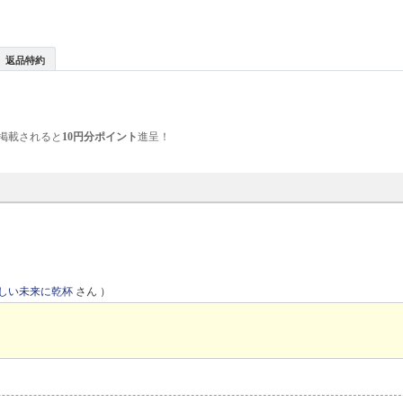
返品特約
掲載されると
10円分ポイント
進呈！
しい未来に乾杯
さん ）