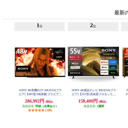
最新
1
2
位
位
SONY 4K有機ELTV BRAVIA(ブラ
SONY 4K液晶テレビ BRAVIA(ブラ
T
ビア)【48V型/XR搭載/ブラビアカ
ビア)【55V型/高画質プロセッサー
テ
ム対応/GoogleTV】 XRJ-48A90K
HDR X1搭載/Googleテレビ/WEB専
286,992円
158,400円
(税込)
(税込)
売モデル】 KJ-55X81L
発送目安:
即納（在庫あり）
発送目安:
3週間
(1件)