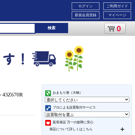
ログイン
ご利用ガイド
新規会員登録
マイページ
0
検索
おまもり便（大物）
43Z670R
プロによる設置取付サービス
延長保証
万一の故障に安心
保証について詳しくはこちら