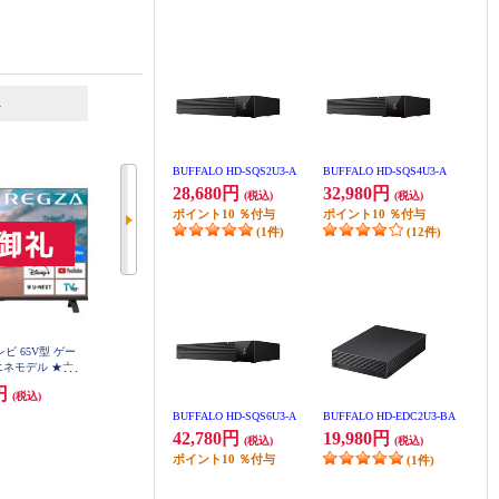
6
7
位
位
位
BUFFALO HD-SQS2U3-A
BUFFALO HD-SQS4U3-A
28,680円
32,980円
(税込)
(税込)
ポイント
10
％付与
ポイント
10
％付与
(1件)
(12件)
レビ 65V型 ゲー
Panasonic 4K液晶テレビ VIERA(ビ
Panasonic 4K有機ELテレビ VIERA
エネモデル ★大
エラ) 65V型/miniLED/転倒防止ス
(ビエラ) 55V型/最新世代高輝度パ
65E350R
タンド ★大型配送対象商品 TV-65
ネル/firetv搭載/転倒防止スタンド
0円
173,800円
206,800円
(税込)
(税込)
(税込)
W95B
TV-55Z90B
(1件)
発送目安:
即納（在庫あり）
BUFFALO HD-SQS6U3-A
BUFFALO HD-EDC2U3-BA
42,780円
19,980円
(税込)
(税込)
ポイント
10
％付与
(1件)