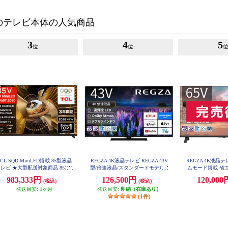
のテレビ本体の人気商品
3
4
5
位
位
CL SQD-MiniLED搭載 85型液晶
REGZA 4K液晶テレビ REGZA 43V
REGZA 4K液晶テ
レビ ★大型配送対象商品 85X11
型/倍速液晶/スタンダードモデル 4
ムモード搭載 省
L
3Z670R
型配送対象商品 
983,333円
126,500円
120,00
(税込)
(税込)
発送目安:
1ヶ月
発送目安:
即納（在庫あり）
(1件)