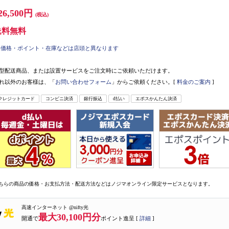
26,500円
(税込)
送料無料
価格・ポイント・在庫などは店頭と異なります
型配送商品、または設置サービスをご注文時にご依頼いただけます。
れ以外のお客様は、「
お問い合わせフォーム
」からご依頼ください。[
料金のご案内
]
クレジットカード
コンビニ決済
銀行振込
d払い
エポスかんたん決済
ちらの商品の価格・お支払方法・配送方法などはノジマオンライン限定サービスとなります。
高速インターネット @nifty光
最大30,100円分
開通で
ポイント進呈 [
詳細
]