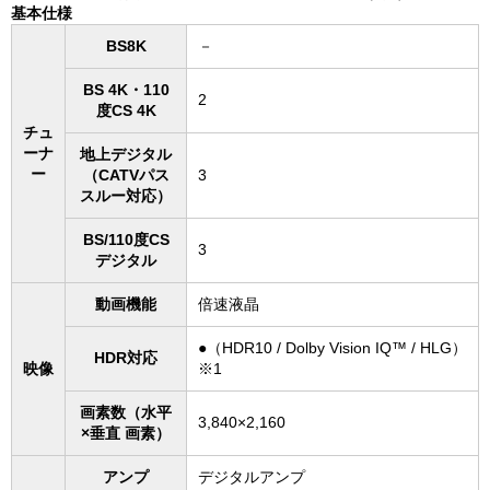
基本仕様
BS8K
－
BS 4K・110
2
度CS 4K
チュ
ーナ
地上デジタル
ー
（CATVパス
3
スルー対応）
BS/110度CS
3
デジタル
動画機能
倍速液晶
●（HDR10 / Dolby Vision IQ™ / HLG）
HDR対応
映像
※1
画素数（水平
3,840×2,160
×垂直 画素）
アンプ
デジタルアンプ