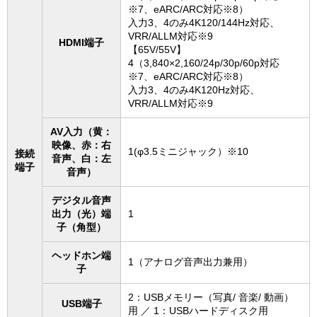
※7、eARC/ARC対応※8）
入力3、4のみ4K120/144Hz対応、
VRR/ALLM対応※9
HDMI端子
【65V/55V】
4（3,840×2,160/24p/30p/60p対応
※7、eARC/ARC対応※8）
入力3、4のみ4K120Hz対応、
VRR/ALLM対応※9
AV入力（黄：
映像、赤：右
1(φ3.5ミニジャック）※10
接続
音声、白：左
端子
音声）
デジタル音声
出力（光）端
1
子（角型）
ヘッドホン端
1（アナログ音声出力兼用）
子
2：USBメモリー（写真/ 音楽/ 動画）
USB端子
用 ／ 1：USBハードディスク用