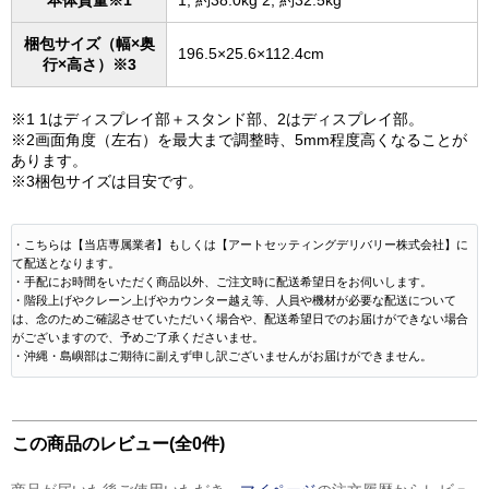
梱包サイズ（幅×奥
196.5×25.6×112.4cm
行×高さ）※3
※1 1はディスプレイ部＋スタンド部、2はディスプレイ部。
※2画面角度（左右）を最大まで調整時、5mm程度高くなることが
あります。
※3梱包サイズは目安です。
・こちらは【当店専属業者】もしくは【アートセッティングデリバリー株式会社】に
て配送となります。
・手配にお時間をいただく商品以外、ご注文時に配送希望日をお伺いします。
・階段上げやクレーン上げやカウンター越え等、人員や機材が必要な配送について
は、念のためご確認させていただいく場合や、配送希望日でのお届けができない場合
がございますので、予めご了承くださいませ。
・沖縄・島嶼部はご期待に副えず申し訳ございませんがお届けができません。
この商品のレビュー(全0件)