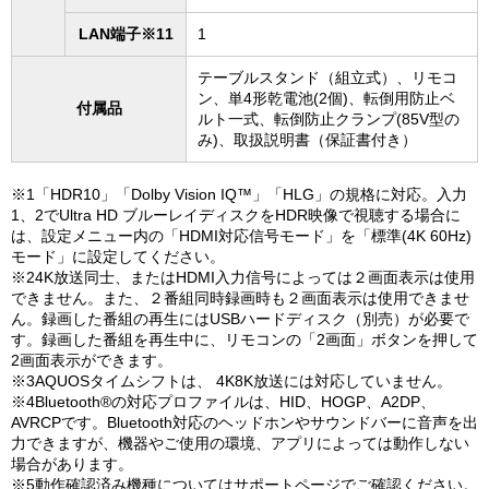
LAN端子※11
1
テーブルスタンド（組立式）、リモコ
ン、単4形乾電池(2個)、転倒用防止ベ
付属品
ルト一式、転倒防止クランプ(85V型の
み)、取扱説明書（保証書付き）
※1「HDR10」「Dolby Vision IQ™」「HLG」の規格に対応。入力
1、2でUltra HD ブルーレイディスクをHDR映像で視聴する場合に
は、設定メニュー内の「HDMI対応信号モード」を「標準(4K 60Hz)
モード」に設定してください。
※24K放送同士、またはHDMI入力信号によっては２画面表示は使用
できません。また、２番組同時録画時も２画面表示は使用できませ
ん。録画した番組の再生にはUSBハードディスク（別売）が必要で
す。録画した番組を再生中に、リモコンの「2画面」ボタンを押して
2画面表示ができます。
※3AQUOSタイムシフトは、 4K8K放送には対応していません。
※4Bluetooth®の対応プロファイルは、HID、HOGP、A2DP、
AVRCPです。Bluetooth対応のヘッドホンやサウンドバーに音声を出
力できますが、機器やご使用の環境、アプリによっては動作しない
場合があります。
※5動作確認済み機種についてはサポートページでご確認ください。