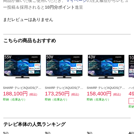
商品が届いた後ご使用いただき、
マイページ
の注文履歴からレビュ
ー投稿＆採用されると
10円分ポイント
進呈
まだレビューはありません
こちらの商品もおすすめ
SHARP テレビAQUOS(アクオス)HN2ライン【55V型/GoogleTV搭載】 4T-C55HN2
SHARP テレビAQUOS(アクオス)HN2ライン【50V型/GoogleTV搭載】 4T-C50HN2
SHARP テレビAQUOS(アクオス)HN2ライン【43V型/GoogleTV搭載】 4T-C43HN2
188,100円
173,250円
158,400円
4
(税込)
(税込)
(税込)
即納（在庫あり）
即納（在庫あり）
即納（在庫あり）
即
テレビ本体の人気ランキング
1
位
2
位
3
位
4