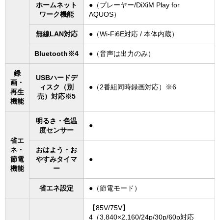
ホームネット
●（プレーヤー/DiXiM Play for
ワーク機能
AQUOS）
無線LAN対応
●（Wi-Fi6E対応 / 本体内蔵）
Bluetooth※4
●（音声は出力のみ）
録
USBハードデ
画・
ィスク（別
●（2番組同時録画対応）※6
再生
売）対応※5
機能
明るさ・色温
●
度センサー
省エ
ネ・
おはよう・お
節電
やすみタイマ
●
機能
ー
省エネ設定
●（節電モード）
【85V/75V】
4（3,840×2,160/24p/30p/60p対応