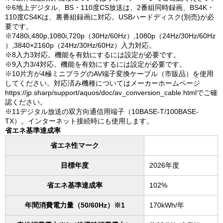
※6地上デジタル、BS・110度CS放送は、2番組同時録画、BS4K・
110度CS4Kは、裏番組録画に対応。USBハードディスク(別売)が必
要です。
※7480i,480p,1080i,720p（30Hz/60Hz）,1080p（24Hz/30Hz/60Hz
）,3840×2160p（24Hz/30Hz/60Hz）入力対応。
※8入力3対応。機能を有効にするには設定が必要です。
※9入力3/4対応。機能を有効にするには設定が必要です。
※10片方が4極ミニプラグのAV端子変換ケーブル（市販品）を使用
してください。対応済み機種についてはメーカーホームページ
https://jp.sharp/support/aquos/doc/av_conversion_cable.htmlでご確
認ください。
※11デジタル放送の双方向通信用端子（10BASE-T/100BASE-
TX）。インターネット接続時にも使用します。
省エネ基準達成率
省エネ性マーク
目標年度
2026年度
省エネ基準達成率
102%
年間消費電力量（50/60Hz）※1
170kWh/年