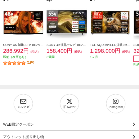
SONY 4K有機ELTV BRAVIA(ブラビア)【48V型/XR搭載/ブラビアカム対応/GoogleTV】 XRJ-48A90K
SONY 4K液晶テレビ BRAVIA(ブラビア)【55V型/高画質プロセッサーHDR X1搭載/Googleテレビ/WEB専売モデル】 KJ-55X81L
TCL SQD-MiniLED搭載 85型液晶テレビ ★大型配送対象商品 85X11L
286,992円
158,400円
1,298,000円
3
(税込)
(税込)
(税込)
即納（在庫あり）
3週間
1ヶ月
(1件)
即
メルマガ
旧Twitter
Instagram
WEB限定クーポン
アウトレット掘り出し物