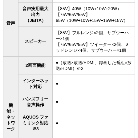
音声実用最大
【85V】40W（10W+10W+20W）
出力
【75V/65V/55V】
（JEITA）
65W（10W+10W+15W+15W+15W）
音声
【85V】フルレンジ×2個、サブウーハ
ー×1個
スピーカー
【75V/65V/55V】ツイーター×2個、ミ
ッドレンジ×4個、サブウーハー×1個
●（放送×放送/HDMI、録画した番組×放
2画面機能
送/HDMI）※2
インターネッ
●
ト対応
ハンズフリー
●
音声操作
機
能・
ネッ
AQUOS ファ
トワ
ミリンク対応
●
ーク
※3