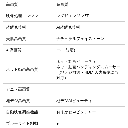
高画質
高画質
映像処理エンジン
レグザエンジンZR
超解像技術
AI超解像技術
美肌高画質
ナチュラルフェイストーン
AI高画質
ー(非対応)
ネット動画ビューティ
ネット動画バンディングスムーサー
ネット動画高画質
（地デジ放送・HDMI入力映像にも
対応）
アニメ高画質
ー
地デジ高画質
地デジAIビューティ
自動映像調整機能
おまかせAIピクチャー
ブルーライト制御
●