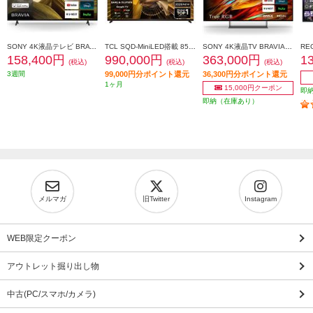
SONY 4K液晶テレビ BRAVIA(ブラビア)【55V型/高画質プロセッサーHDR X1搭載/Googleテレビ/WEB専売モデル】 KJ-55X81L
TCL SQD-MiniLED搭載 85型液晶テレビ ★大型配送対象商品 85X11L
SONY 4K液晶TV BRAVIA【50V型/RGBminiLEDテレビ/高画質プロセッサーXR搭載/GoogleTV】 K50XR70M2
158,400円
990,000円
363,000円
1
(税込)
(税込)
(税込)
3週間
99,000円分ポイント還元
36,300円分ポイント還元
1ヶ月
15,000円クーポン
即
即納（在庫あり）
メルマガ
旧Twitter
Instagram
WEB限定クーポン
アウトレット掘り出し物
中古(PC/スマホ/カメラ)