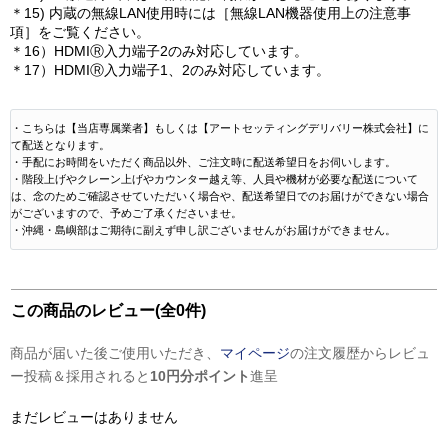
＊15) 内蔵の無線LAN使用時には［無線LAN機器使用上の注意事
項］をご覧ください。
＊16）HDMIⓇ入力端子2のみ対応しています。
＊17）HDMIⓇ入力端子1、2のみ対応しています。
・こちらは【当店専属業者】もしくは【アートセッティングデリバリー株式会社】に
て配送となります。
・手配にお時間をいただく商品以外、ご注文時に配送希望日をお伺いします。
・階段上げやクレーン上げやカウンター越え等、人員や機材が必要な配送について
は、念のためご確認させていただいく場合や、配送希望日でのお届けができない場合
がございますので、予めご了承くださいませ。
・沖縄・島嶼部はご期待に副えず申し訳ございませんがお届けができません。
この商品のレビュー(全0件)
商品が届いた後ご使用いただき、
マイページ
の注文履歴からレビュ
ー投稿＆採用されると
10円分ポイント
進呈
まだレビューはありません