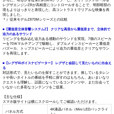
さらに、明るさを従来の約30%アップ＊し、エリアコントロールを
レグザエンジンZRが高精度にコントロールすることで、明部暗部の
境もよりはっきりと表現した、高コントラストでリアルな映像を再
現しました。
＊）従来モデルZ870Mシリーズとの比較
■【重低音立体音響システムZ】 クリアな高音から重低音まで、立体的で
迫力のあるサウンド
リビングを包み込む迫力ある感動のサウンドを実現。7個のスピーカ
ーを70Ｗマルチアンプで駆動し、ダブルメインスピーカーと重低音
バズーカ、トップスピーカーにより迫力の重低音とクリアなサウン
ドを再現します。
■【レグザAIボイスナビゲーター】 レグザと会話して見たいものに出会え
る
対話形式で、見たいものを探すことができます。推しているタレン
トや長いタイトルの番組を手軽に探すのはもちろん、あいまいなリ
クエストも理解し、話題になっているコンテンツや、まだ出会って
いなかった多彩なコンテンツをご提案。
【主な仕様】
スマホ版サイトは横にスクロールしてご確認いただけます。
4K液晶パネル（Mini LEDバックライ
パネル方式