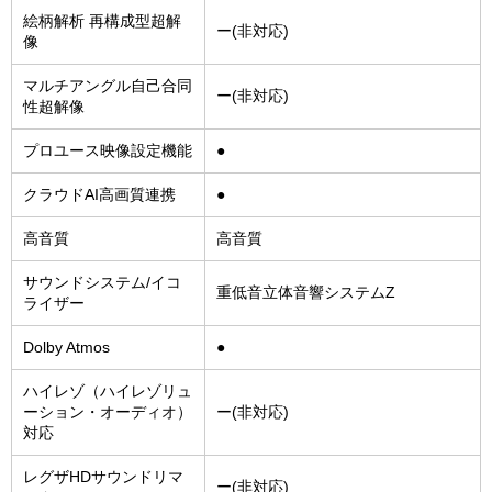
絵柄解析 再構成型超解
ー(非対応)
像
マルチアングル自己合同
ー(非対応)
性超解像
プロユース映像設定機能
●
クラウドAI高画質連携
●
高音質
高音質
サウンドシステム/イコ
重低音立体音響システムZ
ライザー
Dolby Atmos
●
ハイレゾ（ハイレゾリュ
ーション・オーディオ）
ー(非対応)
対応
レグザHDサウンドリマ
ー(非対応)