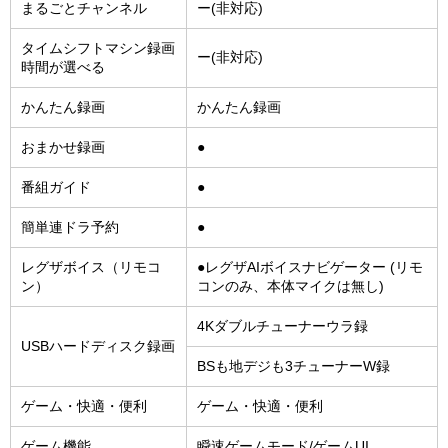
まるごとチャンネル
ー(非対応)
タイムシフトマシン録画
ー(非対応)
時間が選べる
かんたん録画
かんたん録画
おまかせ録画
●
番組ガイド
●
簡単連ドラ予約
●
レグザボイス（リモコ
●レグザAIボイスナビゲーター (リモ
ン）
コンのみ、本体マイクは無し)
4Kダブルチューナーウラ録
USBハードディスク録画
BSも地デジも3チューナーW録
ゲーム・快適・便利
ゲーム・快適・便利
ゲーム機能
瞬速ゲームモード/ゲームUI