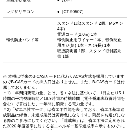
単四形乾電池
●（2本）
レグザリモコン
●（CT-90507）
スタンド1式(スタンド 2個、M5ネジ
4本)
電源コード(2.0m) 1本
転倒防止バンド等
転倒防止用ワイヤー 1本、転倒防止
用ネジ(短) 1本・ネジ(長) 1本
取扱説明書 1部、スタンド取付説明
書 1部
※ 本機は従来のB-CASカードに代わりACAS方式を採用しています
のでB-CASカードの挿入口はありません。また、B-CASカードは付
属しておりません。
＊1)「年間消費電力量」とは、省エネ法に基づいて、1日あたり5.1
時間の平均視聴時間／18.9時間の待機時間（電子番組表取得時間を
含む）で算出した、一年間に消費する電力量です。
＊2)「省エネ性マーク」は省エネ性能を表しており、省エネ基準達
成製品は緑色、未達成製品は黄赤色になります。商品をお選びにな
る際のご参考にしてください。「達成率」は、省エネ法に定められ
た2026 年度基準に対する省エネルギー基準達成率を示すものです。