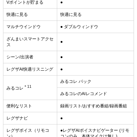
Vポイントが貯まる
●
快適に見る
快適に見る
マルチウインドウ
● ダブルウィンドウ
ざんまいスマートアクセ
●
ス
シーン/出演者
●
レグザAI快適リスニング
●
みるコレ パック
＊11
みるコレ
みるコレのAIレコメンド
便利なリスト
録画リスト/おすすめ番組/録画番組
レグザナビ
●
レグザボイス（リモコ
●レグザAIボイスナビゲーター (リモ
ン）
コンのみ、本体マイクは無し)