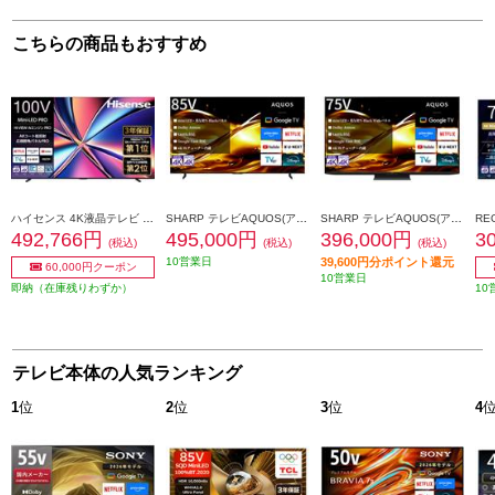
こちらの商品もおすすめ
ハイセンス 4K液晶テレビ 100V型/miniLED/量子ドット/2.1.2chサラウンド ★一部地域見積機種/大型配送対象商品 100U8R
SHARP テレビAQUOS(アクオス)HV1ライン【85V型/GoogleTV搭載】 ★大型配送対象商品 4T-C85HV1
SHARP テレビAQUOS(アクオス)HV1ライン【75V型/GoogleTV搭載】 ★大型配送対象商品 4T-C75HV1
492,766円
495,000円
396,000円
3
(税込)
(税込)
(税込)
10営業日
39,600円分ポイント還元
60,000円クーポン
10営業日
即納（在庫残りわずか）
10
テレビ本体の人気ランキング
1
位
2
位
3
位
4