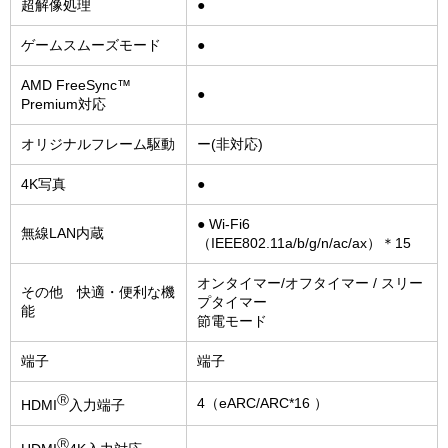
超解像処理
●
ゲームスムーズモード
●
AMD FreeSync™
●
Premium対応
オリジナルフレーム駆動
ー(非対応)
4K写真
●
● Wi-Fi6
無線LAN内蔵
（IEEE802.11a/b/g/n/ac/ax）＊15
オンタイマー/オフタイマー / スリー
その他 快適・便利な機
プタイマー
能
節電モード
端子
端子
Ⓡ
4（eARC/ARC*16 ）
HDMI
入力端子
Ⓡ