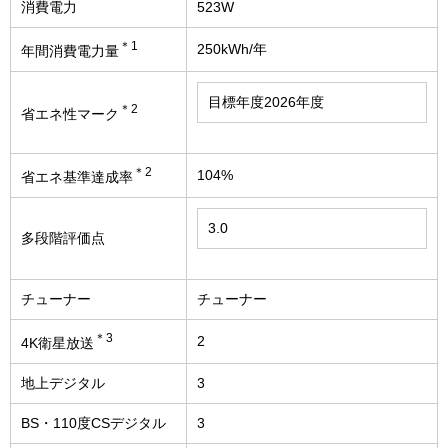
消費電力
523W
＊1
250kWh/年
年間消費電力量
目標年度2026年度
＊2
省エネ性マーク
＊2
104%
省エネ基準達成率
3.0
多段階評価点
チューナー
チューナー
＊3
2
4K衛星放送
地上デジタル
3
BS・110度CSデジタル
3