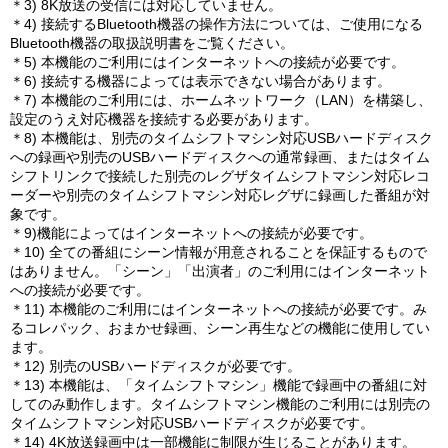
＊3) 8K放送の受信には対応していません。
＊4) 接続するBluetooth機器の操作方法については、ご使用になる
Bluetooth機器の取扱説明書をご覧ください。
＊5) 本機能のご利用にはインターネットへの接続が必要です。
＊6) 接続する機器によっては表示できない場合があります。
＊7) 本機能のご利用には、ホームネットワーク（LAN）を構築し、
設定のうえ対応機器を接続する必要があります。
＊8) 本機能は、別売のタイムシフトマシン対応USBハードディスク
への録画や別売のUSBハードディスクへの通常録画、またはタイム
シフトリンクで接続した別売のレグザタイムシフトマシン対応レコ
ーダーや別売のタイムシフトマシン対応レグザに録画した番組が対
象です。
＊9)機能によってはインターネットへの接続が必要です。
＊10) 全ての番組にシーン情報が用意されることを保証するもので
はありません。「シーン」「出演者」のご利用にはインターネット
への接続が必要です。
＊11) 本機能のご利用にはインターネットへの接続が必要です。み
るコレパック、おまかせ録画、シーン再生などの機能に使用してい
ます。
＊12) 別売のUSBハードディスクが必要です。
＊13) 本機能は、「タイムシフトマシン」機能で録画中の番組に対
してのみ動作します。タイムシフトマシン機能のご利用には別売の
タイムシフトマシン対応USBハードディスクが必要です。
＊14) 4K放送録画中は一部機能に制限が生じることがあります。