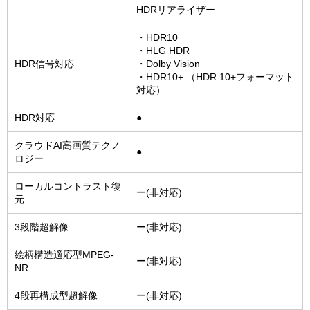
HDRリアライザー
・HDR10
・HLG HDR
HDR信号対応
・Dolby Vision
・HDR10+ （HDR 10+フォーマット
対応）
HDR対応
●
クラウドAI高画質テクノ
●
ロジー
ローカルコントラスト復
ー(非対応)
元
3段階超解像
ー(非対応)
絵柄構造適応型MPEG-
ー(非対応)
NR
4段再構成型超解像
ー(非対応)