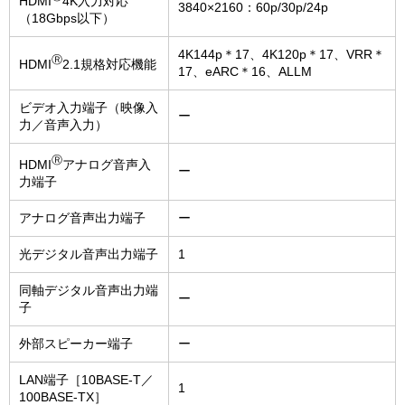
HDMI
4K入力対応
3840×2160：60p/30p/24p
（18Gbps以下）
4K144p＊17、4K120p＊17、VRR＊
Ⓡ
HDMI
2.1規格対応機能
17、eARC＊16、ALLM
ビデオ入力端子（映像入
ー
力／音声入力）
Ⓡ
HDMI
アナログ音声入
ー
力端子
アナログ音声出力端子
ー
光デジタル音声出力端子
1
同軸デジタル音声出力端
ー
子
外部スピーカー端子
ー
LAN端子［10BASE-T／
1
100BASE-TX］