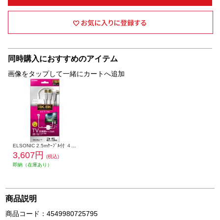
同時購入におすすめのアイテム
画像をタップして一緒にカートへ追加
ELSONIC 2.5mｹｰﾌﾞﾙ付 ４Ｋ対応TV分波器 地上波・BS放送・CS放送対応 EPDS005DB24
3,607円
(税込)
即納（在庫あり）
商品説明
商品コード：4549980725795