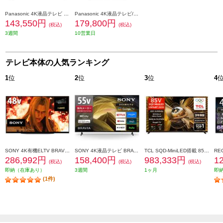
Panasonic 4K液晶テレビ 50V型/FireTV TV-50W80C
Panasonic 4K液晶テレビ/VIERA(ビエラ)【43V型/4Kレコーダー一体】 TH-43MR770
143,550円
179,800円
(税込)
(税込)
3週間
10営業日
テレビ本体の人気ランキング
1
位
2
位
3
位
4
SONY 4K有機ELTV BRAVIA(ブラビア)【48V型/XR搭載/ブラビアカム対応/GoogleTV】 XRJ-48A90K
SONY 4K液晶テレビ BRAVIA(ブラビア)【55V型/高画質プロセッサーHDR X1搭載/Googleテレビ/WEB専売モデル】 KJ-55X81L
TCL SQD-MiniLED搭載 85型液晶テレビ ★大型配送対象商品 85X11L
286,992円
158,400円
983,333円
1
(税込)
(税込)
(税込)
即納（在庫あり）
3週間
1ヶ月
即
(1件)