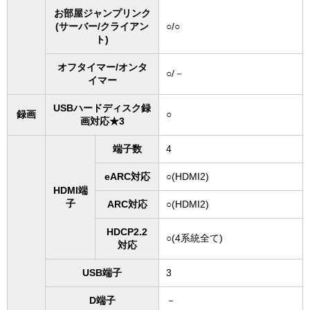
お部屋ジャンプリンク
(サーバー/クライアン
○/○
ト)
オフタイマー/オンタ
○/－
イマー
USBハードディスク録
録画
○
画対応★3
端子数
4
eARC対応
○(HDMI2)
HDMI端
子
ARC対応
○(HDMI2)
HDCP2.2
○(4系統全て)
対応
USB端子
3
D端子
－