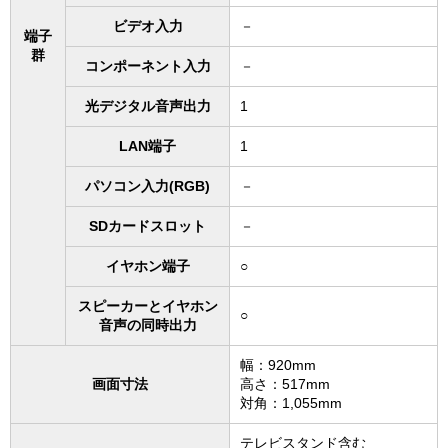
ビデオ入力
－
端子
群
コンポーネント入力
－
光デジタル音声出力
1
LAN端子
1
パソコン入力(RGB)
－
SDカードスロット
－
イヤホン端子
○
スピーカーとイヤホン
○
音声の同時出力
幅：920mm
画面寸法
高さ：517mm
対角：1,055mm
テレビスタンド含む