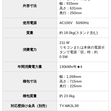
幅：933mm
外形寸法
高さ：631mm
奥行：250mm
使用電源
AC100V 50/60Hz
質量
約 18.0kg(スタンド含む)
211 W
リモコンまたは本体の電源ボ
消費電力
タンで電源「切」時：約
0.5W
年間消費電力量
130kWh/年★4
幅：1,268mm
梱包寸法
高さ：715mm
奥行：225mm
梱包質量
約 23.0kg
対応壁掛け金具（別売）
TY-WK3L3R