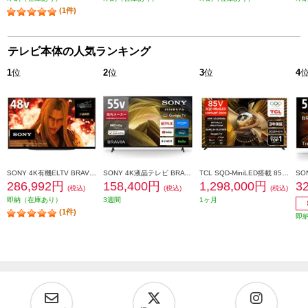
(1件)
テレビ本体の人気ランキング
1
位
2
位
3
位
4
SONY 4K有機ELTV BRAVIA(ブラビア)【48V型/XR搭載/ブラビアカム対応/GoogleTV】 XRJ-48A90K
SONY 4K液晶テレビ BRAVIA(ブラビア)【55V型/高画質プロセッサーHDR X1搭載/Googleテレビ/WEB専売モデル】 KJ-55X81L
TCL SQD-MiniLED搭載 85型液晶テレビ ★大型配送対象商品 85X11L
286,992円
158,400円
1,298,000円
3
(税込)
(税込)
(税込)
即納（在庫あり）
3週間
1ヶ月
(1件)
即