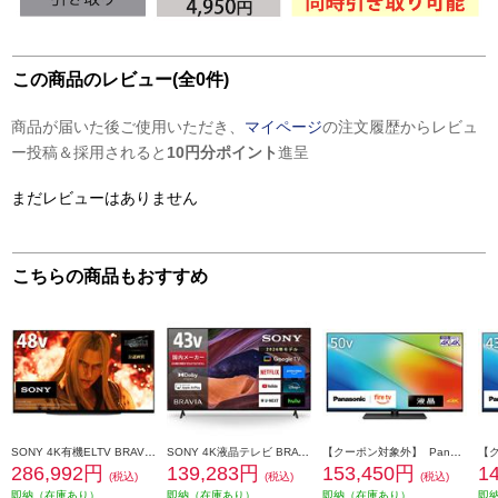
この商品のレビュー(全0件)
商品が届いた後ご使用いただき、
マイページ
の注文履歴からレビュ
ー投稿＆採用されると
10円分ポイント
進呈
まだレビューはありません
こちらの商品もおすすめ
SONY 4K有機ELTV BRAVIA(ブラビア)【48V型/XR搭載/ブラビアカム対応/GoogleTV】 XRJ-48A90K
SONY 4K液晶テレビ BRAVIA(ブラビア)【43V型/高画質プロセッサーHDR X1搭載/Googleテレビ/Motionflow XR 240搭載】 KJ-43X83L
【クーポン対象外】 Panasonic 4K液晶テレビ VIERA(ビエラ) 50V型/高輝度液晶/転倒防止スタンド TV-50W90B
286,992円
139,283円
153,450円
1
(税込)
(税込)
(税込)
即納（在庫あり）
即納（在庫あり）
即納（在庫あり）
即