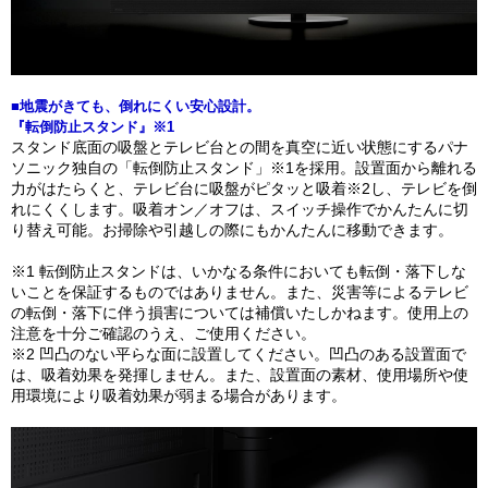
■地震がきても、倒れにくい安心設計。
『転倒防止スタンド』※1
スタンド底面の吸盤とテレビ台との間を真空に近い状態にするパナ
ソニック独自の「転倒防止スタンド」※1を採用。設置面から離れる
力がはたらくと、テレビ台に吸盤がピタッと吸着※2し、テレビを倒
れにくくします。吸着オン／オフは、スイッチ操作でかんたんに切
り替え可能。お掃除や引越しの際にもかんたんに移動できます。
※1 転倒防止スタンドは、いかなる条件においても転倒・落下しな
いことを保証するものではありません。また、災害等によるテレビ
の転倒・落下に伴う損害については補償いたしかねます。使用上の
注意を十分ご確認のうえ、ご使用ください。
※2 凹凸のない平らな面に設置してください。凹凸のある設置面で
は、吸着効果を発揮しません。また、設置面の素材、使用場所や使
用環境により吸着効果が弱まる場合があります。