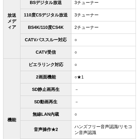
BSデジタル放送
3チューナー
110度CSデジタル放送
3チューナー
放送
メデ
ィア
BS4K/110度CS4K
2チューナー
CATVパススルー対応
○
CATV受信
○
ビエラリンク対応
○
2画面機能
○★1
SD静止画再生
－
SD動画再生
－
無線LAN内蔵
○
機能
ハンズフリー音声認識/リモコ
音声操作★2
ン音声認識