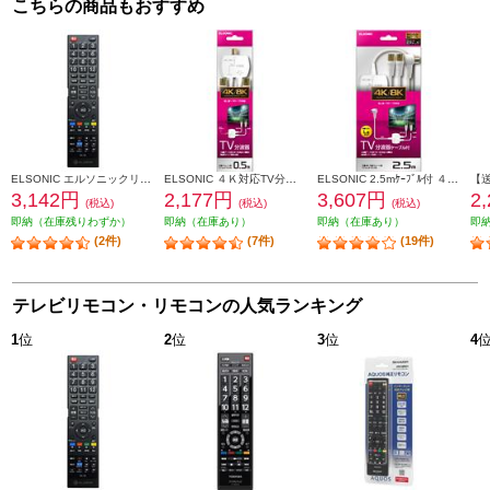
こちらの商品もおすすめ
ELSONIC エルソニックリモコン(対応品EHDTB32R3/EHDTB32R3S/EHDTB24R3/EHDTB32R4/EHDTB24R4） SX03
ELSONIC ４Ｋ対応TV分波器 地上波・BS放送・CS放送対応 EPDS005DB4
ELSONIC 2.5mｹｰﾌﾞﾙ付 ４Ｋ対応TV分波器 地上波・BS放送・CS放送対応 EPDS005DB24
3,142円
2,177円
3,607円
2
(税込)
(税込)
(税込)
即納（在庫残りわずか）
即納（在庫あり）
即納（在庫あり）
即
(2件)
(7件)
(19件)
テレビリモコン・リモコンの人気ランキング
1
位
2
位
3
位
4