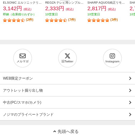
ELSONIC エルソニックリモコン(対応品EHDTB32R3/EHDTB32R3S/EHDTB24R3/EHDTB32R4/EHDTB24R4） SX03
REGZA テレビ用シンプルリモコン REGZAレグザ純正 CT-90476P
SHARP AQUOS純正リモコン AN-58RC1
3,142円
2,333円
2,817円
2
(税込)
(税込)
(税込)
即納（在庫残りわずか）
10営業日
10営業日
10
(2件)
(7件)
(3件)
メルマガ
旧Twitter
Instagram
WEB限定クーポン
アウトレット掘り出し物
中古(PC/スマホ/カメラ)
ノジマのプライベートブランド
先頭へ戻る