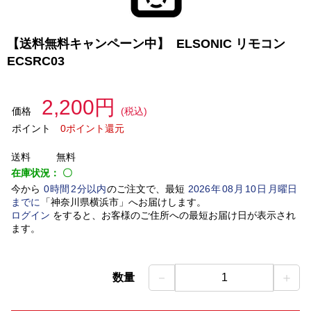
【送料無料キャンペーン中】 ELSONIC リモコン
ECSRC03
2,200円
価格
(税込)
ポイント
0ポイント還元
送料
無料
在庫状況：
〇
今から
0
時間
2
分以内
のご注文で、最短
2026
年
08
月
10
日
月曜日
までに
「
神奈川県横浜市
」
へお届けします。
ログイン
をすると、お客様のご住所への最短お届け日が表示され
ます。
－
＋
数量
1