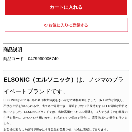
カートに入れる
商品説明
商品コード：0479960006740
ELSONIC（エルソニック）
は、ノジマのプラ
イベートブランドです。
ELSONICは2011年3月の東日本大震災をきっかけに本格始動しました。多くの方が被災し、
不便な生活を強いられる中、省エネで節電でき、電球より約10倍長持ちするLED電球が注目さ
れていました。ELSONICブランドでは、当時高価だったLED電球を、1人でも多くのお客様の
生活を豊かにしたいという想いから、お求めやすい価格で発売し、震災地域への寄付も行いま
した。
お客様の暮らしを便利で豊かにする製品を普及させ、社会に貢献して参ります。